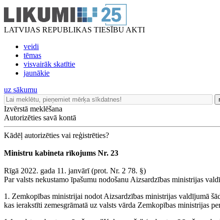
LATVIJAS REPUBLIKAS TIESĪBU AKTI
veidi
tēmas
visvairāk skatītie
jaunākie
uz sākumu
Izvērstā meklēšana
Autorizēties savā kontā
Kādēļ autorizēties vai reģistrēties?
Ministru kabineta rīkojums Nr. 23
Rīgā 2022. gada 11. janvārī (prot. Nr. 2 78. §)
Par valsts nekustamo īpašumu nodošanu Aizsardzības ministrijas vald
1. Zemkopības ministrijai nodot Aizsardzības ministrijas valdījumā š
kas ierakstīti zemesgrāmatā uz valsts vārda Zemkopības ministrijas pe