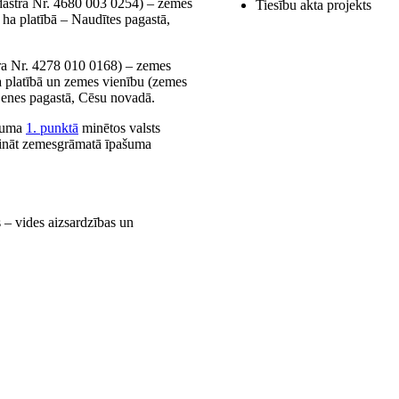
astra Nr. 4680 003 0254) – zemes
Tiesību akta projekts
ha platībā – Naudītes pagastā,
ra Nr. 4278 010 0168) – zemes
 platībā un zemes vienību (zemes
jenes pagastā, Cēsu novadā.
ojuma
1. punktā
minētos valsts
rināt zemesgrāmatā īpašuma
s ‒ vides aizsardzības un