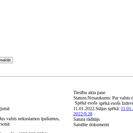
meklēt
Tiesību akta pase
Statuss:
Nosaukums:
Par valsts
Spēkā esošs
spēkā esošs
Izdev
ījumā
11.01.2022.
Stājas spēkā:
11.01.
2022/9.28
ādus valsts nekustamos īpašumus,
Satura rādītājs
rsonā:
Saistītie dokumenti