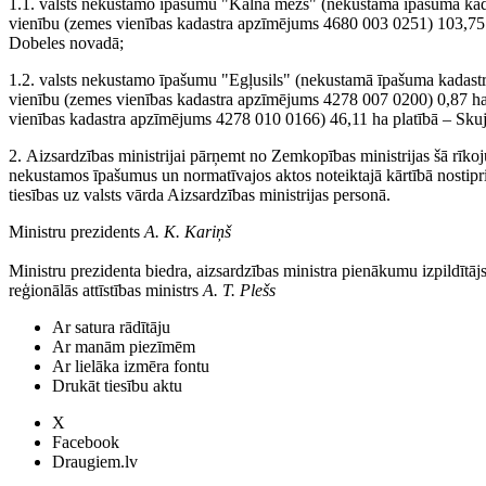
1.1. valsts nekustamo īpašumu "Kalna mežs" (nekustamā īpašuma kad
vienību (zemes vienības kadastra apzīmējums 4680 003 0251) 103,75 
Dobeles novadā;
1.2. valsts nekustamo īpašumu "Egļusils" (nekustamā īpašuma kadast
vienību (zemes vienības kadastra apzīmējums 4278 007 0200) 0,87 ha
vienības kadastra apzīmējums 4278 010 0166) 46,11 ha platībā – Sku
2. Aizsardzības ministrijai pārņemt no Zemkopības ministrijas šā rīk
nekustamos īpašumus un normatīvajos aktos noteiktajā kārtībā nostip
tiesības uz valsts vārda Aizsardzības ministrijas personā.
Ministru prezidents
A. K. Kariņš
Ministru prezidenta biedra, aizsardzības ministra pienākumu izpildītāj
reģionālās attīstības ministrs
A. T. Plešs
Ar satura rādītāju
Ar manām piezīmēm
Ar lielāka izmēra fontu
Drukāt tiesību aktu
X
Facebook
Draugiem.lv