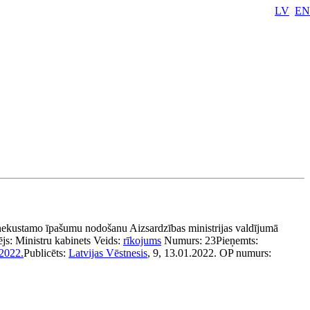
LV
EN
 nekustamo īpašumu nodošanu Aizsardzības ministrijas valdījumā
ējs:
Ministru kabinets
Veids:
rīkojums
Numurs:
23
Pieņemts:
2022.
Publicēts:
Latvijas Vēstnesis
, 9, 13.01.2022.
OP numurs: