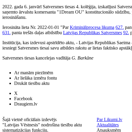
2022. gada 6. janvārī Satversmes tiesas 4. kolēģija, izskatījusi Satve
saņemto ārvalstu komersanta "1Dream OU" konstitucionālo sūdzību, 
ierosināšanu.
Ierosināta lieta Nr. 2022-01-01 "Par
Kriminālprocesa likuma
627.
pant
631.
panta trešās daļas atbilstību
Latvijas Republikas Satversmes
92.
p
Institūcija, kas izdevusi apstrīdēto aktu, - Latvijas Republikas Saeima
iesniegt Satversmes tiesai savu atbildes rakstu ar lietas faktisko apstā
Satversmes tiesas kancelejas vadītāja
G. Barkāne
Ar manām piezīmēm
Ar lielāka izmēra fontu
Drukāt tiesību aktu
X
Facebook
Draugiem.lv
Šajā vietnē oficiālais izdevējs
Par Likumi.lv
"Latvijas Vēstnesis" nodrošina tiesību aktu
Aktualitātes
sistematizācijas funkciju.
Atsauksmēm