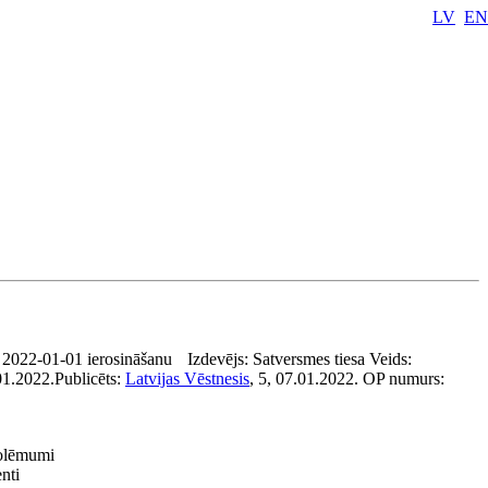
LV
EN
. 2022-01-01 ierosināšanu
Izdevējs:
Satversmes tiesa
Veids:
01.2022.
Publicēts:
Latvijas Vēstnesis
, 5, 07.01.2022.
OP numurs:
nolēmumi
nti