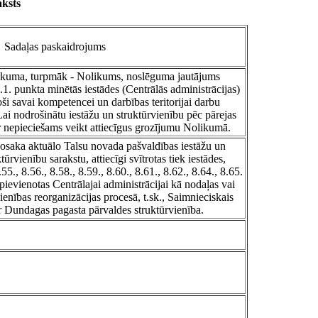
ksts
Sadaļas paskaidrojums
ikuma, turpmāk - Nolikums, noslēguma jautājums
1. punkta minētās iestādes (Centrālās administrācijas)
oši savai kompetencei un darbības teritorijai darbu
 Lai nodrošinātu iestāžu un struktūrvienību pēc pārejas
ir nepieciešams veikt attiecīgus grozījumu Nolikumā.
osaka aktuālo Talsu novada pašvaldības iestāžu un
ūrvienību sarakstu, attiecīgi svītrotas tiek iestādes,
55., 8.56., 8.58., 8.59., 8.60., 8.61., 8.62., 8.64., 8.65.
pievienotas Centrālajai administrācijai kā nodaļas vai
ienības reorganizācijas procesā, t.sk., Saimnieciskais
r Dundagas pagasta pārvaldes struktūrvienība.