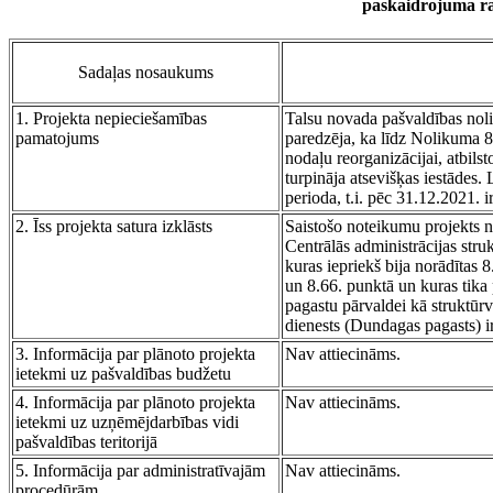
paskaidrojuma ra
Sadaļas nosaukums
1. Projekta nepieciešamības
Talsu novada pašvaldības nol
pamatojums
paredzēja, ka līdz Nolikuma 8.
nodaļu reorganizācijai, atbilst
turpināja atsevišķas iestādes.
perioda, t.i. pēc 31.12.2021. 
2. Īss projekta satura izklāsts
Saistošo noteikumu projekts n
Centrālās administrācijas strukt
kuras iepriekš bija norādītas 8.
un 8.66. punktā un kuras tika 
pagastu pārvaldei kā struktūrv
dienests (Dundagas pagasts) i
3. Informācija par plānoto projekta
Nav attiecināms.
ietekmi uz pašvaldības budžetu
4. Informācija par plānoto projekta
Nav attiecināms.
ietekmi uz uzņēmējdarbības vidi
pašvaldības teritorijā
5. Informācija par administratīvajām
Nav attiecināms.
procedūrām