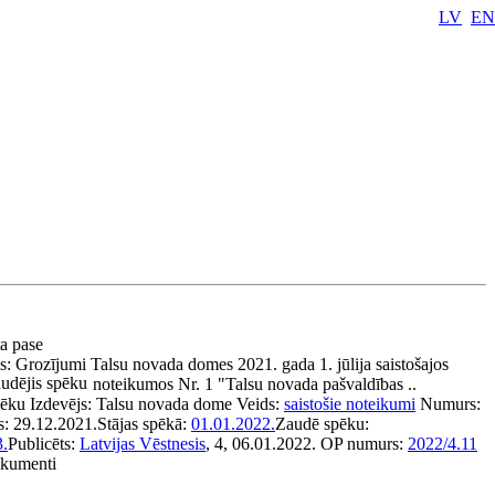
LV
EN
ta pase
s:
Grozījumi Talsu novada domes 2021. gada 1. jūlija saistošajos
udējis spēku
noteikumos Nr. 1 "Talsu novada pašvaldības ..
pēku
Izdevējs:
Talsu novada dome
Veids:
saistošie noteikumi
Numurs:
s:
29.12.2021.
Stājas spēkā:
01.01.2022.
Zaudē spēku:
3.
Publicēts:
Latvijas Vēstnesis
, 4, 06.01.2022.
OP numurs:
2022/4.11
dokumenti