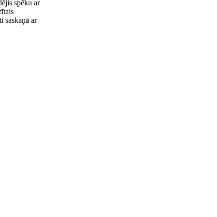
ējis spēku ar
ītais
ti saskaņā ar