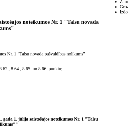
Zaud
Groz
Izdo
aistošajos noteikumos Nr. 1 "Talsu novada
ikums"
kumos Nr. 1 "Talsu novada pašvaldības nolikums"
 8.62., 8.64., 8.65. un 8.66. punktu;
gada 1. jūlija saistošajos noteikumos Nr. 1 "Talsu
olikums""