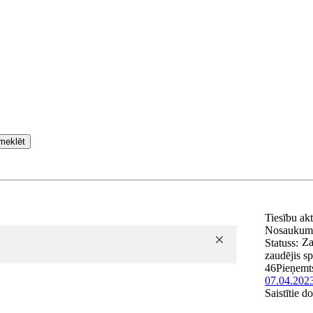
meklēt
Tiesību ak
Nosaukum
Za
Statuss:
zaudējis s
46
Pieņemt
07.04.202
Saistītie 