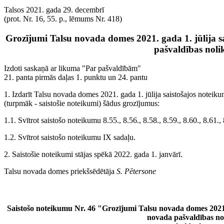
Talsos 2021. gada 29. decembrī
(prot. Nr. 16, 55. p., lēmums Nr. 418)
Grozījumi Talsu novada domes 2021. gada 1. jūlija s
pašvaldības nol
Izdoti saskaņā ar likuma "Par pašvaldībām"
21. panta pirmās daļas 1. punktu un 24. pantu
1. Izdarīt Talsu novada domes 2021. gada 1. jūlija saistošajos notei
(turpmāk - saistošie noteikumi) šādus grozījumus:
1.1. Svītrot saistošo noteikumu 8.55., 8.56., 8.58., 8.59., 8.60., 8.61.,
1.2. Svītrot saistošo noteikumu IX sadaļu.
2. Saistošie noteikumi stājas spēkā 2022. gada 1. janvārī.
Talsu novada domes priekšsēdētāja
S. Pētersone
Saistošo noteikumu Nr. 46 "Grozījumi Talsu novada domes 2021. 
novada pašvaldības n