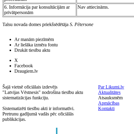
6. Informācija par konsultācijām ar
Nav attiecināms.
privātpersonām
Talsu novada domes priekšsēdētāja
S. Pētersone
Ar manām piezīmēm
Ar lielāka izmēra fontu
Drukāt tiesību aktu
X
Facebook
Draugiem.lv
Šajā vietnē oficiālais izdevējs
Par Likumi.lv
"Latvijas Vēstnesis" nodrošina tiesību aktu
Aktualitātes
sistematizācijas funkciju.
Atsauksmēm
Apmācības
Sistematizēti tiesību akti ir informatīvi.
Kontakti
Pretrunu gadījumā vadās pēc oficiālās
publikācijas.