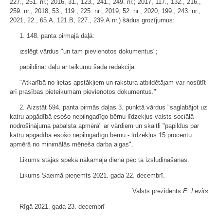
227., 251. nr.; 2016, 31., 123., 241., 249. nr.; 2017, 117., 132., 216.,
259. nr.; 2018, 53., 119., 225. nr.; 2019, 52. nr.; 2020, 199., 243. nr.;
2021, 22., 65.A, 121.B, 227., 239.A nr.) šādus grozījumus:
1. 148. panta pirmajā daļā:
izslēgt vārdus "un tam pievienotos dokumentus";
papildināt daļu ar teikumu šādā redakcijā:
"Atkarībā no lietas apstākļiem un rakstura atbildētājam var nosūtīt
arī prasības pieteikumam pievienotos dokumentus."
2. Aizstāt 594. panta pirmās daļas 3. punktā vārdus
"saglabājot uz
katru apgādībā esošo nepilngadīgo bērnu līdzekļus valsts sociālā
nodrošinājuma pabalsta apmērā" ar vārdiem un skaitli "papildus par
katru apgādībā esošo nepilngadīgo bērnu - līdzekļus 15 procentu
apmērā no minimālās mēneša darba algas"
.
Likums stājas spēkā nākamajā dienā pēc tā izsludināšanas.
Likums Saeimā pieņemts 2021. gada 22. decembrī.
Valsts prezidents
E. Levits
Rīgā 2021. gada 23. decembrī