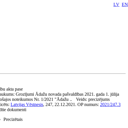
LV
EN
ību akta pase
aukums:
Grozījumi Ādažu novada pašvaldības 2021. gada 1. jūlija
tošajos noteikumos Nr. 1/2021 "Ādažu ..
Veids:
precizējums
icēts:
Latvijas Vēstnesis
, 247, 22.12.2021.
OP numurs:
2021/247.3
tītie dokumenti
Precizētais