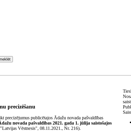
meklēt
Ties
Nos
sais
umu precizēšanu
Publ
Sais
eikt precizējumus publicētajos Ādažu novada pašvaldības
dažu novada pašvaldības 2021. gada 1. jūlija saistošajos
"Latvijas Vēstnesis", 08.11.2021., Nr. 216).