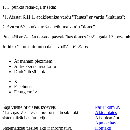
1. 1. punkta redakcija ir šāda:
"1. Aizstāt 6.11.1. apakšpunktā vārdu "Tautas" ar vārdu "kultūras";
2. Svītrot 62. punkta trešajā teikumā vārdu "dome".
Precizēti ar Ādažu novada pašvaldības domes 2021. gada 17. novembr
Juridiskās un iepirkumu daļas vadītāja
E. Kāpa
Ar manām piezīmēm
Ar lielāka izmēra fontu
Drukāt tiesību aktu
X
Facebook
Draugiem.lv
Šajā vietnē oficiālais izdevējs
Par Likumi.lv
"Latvijas Vēstnesis" nodrošina tiesību aktu
Aktualitātes
sistematizācijas funkciju.
Atsauksmēm
Apmācības
Sistematizēti tiesību akti ir informatīvi.
Kontakti