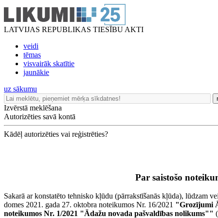
LATVIJAS REPUBLIKAS TIESĪBU AKTI
veidi
tēmas
visvairāk skatītie
jaunākie
uz sākumu
Izvērstā meklēšana
Autorizēties savā kontā
Kādēļ autorizēties vai reģistrēties?
Par saistošo noteik
Sakarā ar konstatēto tehnisko kļūdu (pārrakstīšanās kļūda), lūdzam v
domes 2021. gada 27. oktobra noteikumos Nr. 16/2021
"Grozījumi Ā
noteikumos Nr. 1/2021 "Ādažu novada pašvaldības nolikums""
(