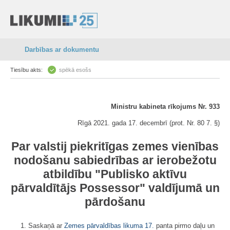
Darbības ar dokumentu
Tiesību akts:
spēkā esošs
Ministru kabineta rīkojums Nr. 933
Rīgā 2021. gada 17. decembrī (prot. Nr. 80 7. §)
Par valstij piekritīgas zemes vienības
nodošanu sabiedrības ar ierobežotu
atbildību "Publisko aktīvu
pārvaldītājs Possessor" valdījumā un
pārdošanu
1. Saskaņā ar
Zemes pārvaldības likuma
17.
panta pirmo daļu un