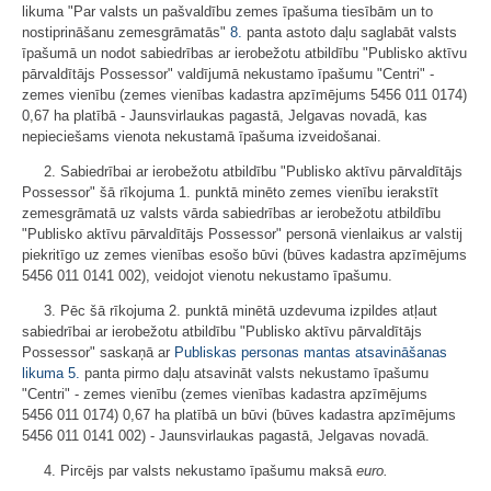
likuma "Par valsts un pašvaldību zemes īpašuma tiesībām un to
nostiprināšanu zemesgrāmatās"
8.
panta astoto daļu saglabāt valsts
īpašumā un nodot sabiedrības ar ierobežotu atbildību "Publisko aktīvu
pārvaldītājs Possessor" valdījumā nekustamo īpašumu "Centri" -
zemes vienību (zemes vienības kadastra apzīmējums 5456 011 0174)
0,67 ha platībā - Jaunsvirlaukas pagastā, Jelgavas novadā, kas
nepieciešams vienota nekustamā īpašuma izveidošanai.
2. Sabiedrībai ar ierobežotu atbildību "Publisko aktīvu pārvaldītājs
Possessor" šā rīkojuma 1. punktā minēto zemes vienību ierakstīt
zemesgrāmatā uz valsts vārda sabiedrības ar ierobežotu atbildību
"Publisko aktīvu pārvaldītājs Possessor" personā vienlaikus ar valstij
piekritīgo uz zemes vienības esošo būvi (būves kadastra apzīmējums
5456 011 0141 002), veidojot vienotu nekustamo īpašumu.
3. Pēc šā rīkojuma 2. punktā minētā uzdevuma izpildes atļaut
sabiedrībai ar ierobežotu atbildību "Publisko aktīvu pārvaldītājs
Possessor" saskaņā ar
Publiskas personas mantas atsavināšanas
likuma
5.
panta pirmo daļu atsavināt valsts nekustamo īpašumu
"Centri" - zemes vienību (zemes vienības kadastra apzīmējums
5456 011 0174) 0,67 ha platībā un būvi (būves kadastra apzīmējums
5456 011 0141 002) - Jaunsvirlaukas pagastā, Jelgavas novadā.
4. Pircējs par valsts nekustamo īpašumu maksā
euro.