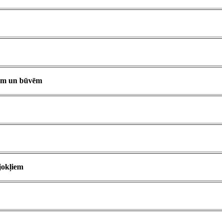
ām un būvēm
jokļiem