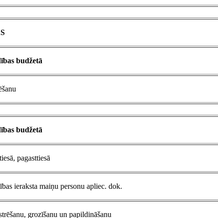
AS
dības budžetā
rēšanu
dības budžetā
iesā, pagasttiesā
ības ieraksta maiņu personu apliec. dok.
istrēšanu, grozīšanu un papildināšanu