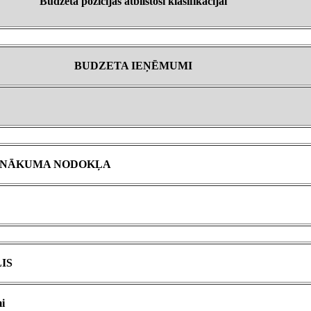
Budžeta pozīcijas atbilstoši klasifikācijai
BUDZETA IEŅĒMUMI
IENĀKUMA NODOKĻA
IS
i