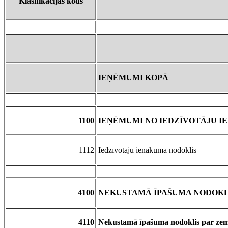
Klasifikācijas kods
IEŅĒMUMI KOPĀ
1100
IEŅĒMUMI NO IEDZĪVOTĀJU 
1112
Iedzīvotāju ienākuma nodoklis
4100
NEKUSTAMĀ ĪPAŠUMA NODOKL
4110
Nekustamā īpašuma nodoklis par zem