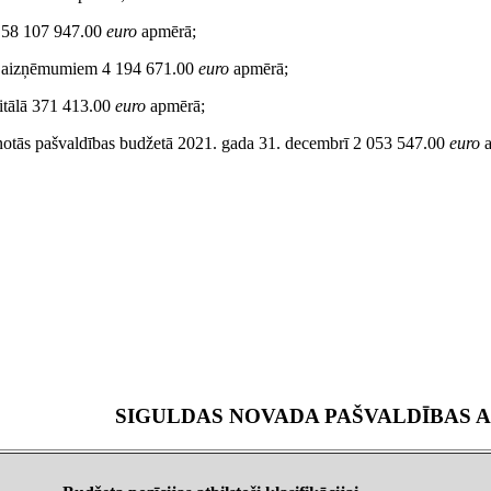
s 58 107 947.00
euro
apmērā;
s aizņēmumiem 4 194 671.00
euro
apmērā;
pitālā 371 413.00
euro
apmērā;
notās pašvaldības budžetā 2021. gada 31. decembrī 2 053 547.00
euro
a
SIGULDAS NOVADA PAŠVALDĪBAS A