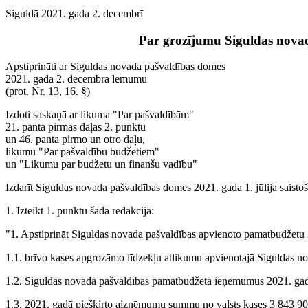
Siguldā 2021. gada 2. decembrī
Par grozījumu Siguldas novad
Apstiprināti ar Siguldas novada pašvaldības domes
2021. gada 2. decembra lēmumu
(prot. Nr. 13, 16. §)
Izdoti saskaņā ar likuma "Par pašvaldībām"
21. panta pirmās daļas 2. punktu
un 46. panta pirmo un otro daļu,
likumu "Par pašvaldību budžetiem"
un "Likumu par budžetu un finanšu vadību"
Izdarīt Siguldas novada pašvaldības domes 2021. gada 1. jūlija sais
1. Izteikt 1. punktu šādā redakcijā:
"1. Apstiprināt Siguldas novada pašvaldības apvienoto pamatbudžetu 
1.1. brīvo kases apgrozāmo līdzekļu atlikumu apvienotajā Siguldas n
1.2. Siguldas novada pašvaldības pamatbudžeta ieņēmumus 2021. g
1.3. 2021. gadā piešķirto aizņēmumu summu no valsts kases 3 843 9