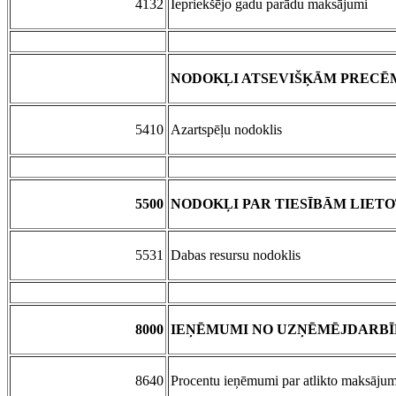
4132
Iepriekšējo gadu parādu maksājumi
NODOKĻI ATSEVIŠĶĀM PRECĒ
5410
Azartspēļu nodoklis
5500
NODOKĻI PAR TIESĪBĀM LIETO
5531
Dabas resursu nodoklis
8000
IEŅĒMUMI NO UZŅĒMĒJDARBĪ
8640
Procentu ieņēmumi par atlikto maksājum