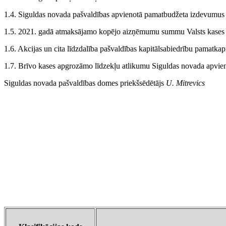
1.4. Siguldas novada pašvaldības apvienotā pamatbudžeta izdevumu
1.5. 2021. gadā atmaksājamo kopējo aizņēmumu summu Valsts kase
1.6. Akcijas un cita līdzdalība pašvaldības kapitālsabiedrību pamatka
1.7. Brīvo kases apgrozāmo līdzekļu atlikumu Siguldas novada apvie
Siguldas novada pašvaldības domes priekšsēdētājs
U. Mitrevics