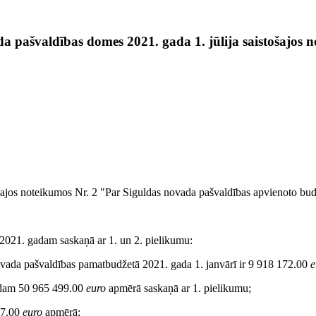
a pašvaldības domes 2021. gada 1. jūlija saistošajos
tošajos noteikumos Nr. 2 "Par Siguldas novada pašvaldības apvienoto b
2021. gadam saskaņā ar 1. un 2. pielikumu:
ovada pašvaldības pamatbudžetā 2021. gada 1. janvārī ir 9 918 172.00
e
adam 50 965 499.00
euro
apmērā saskaņā ar 1. pielikumu;
07.00
euro
apmērā;