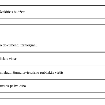
ašvaldības budžetā
āto dokumentu izsniegšanu
iskās vietās
un sludinājumu izvietošanu publiskās vietās
uzliek pašvaldība