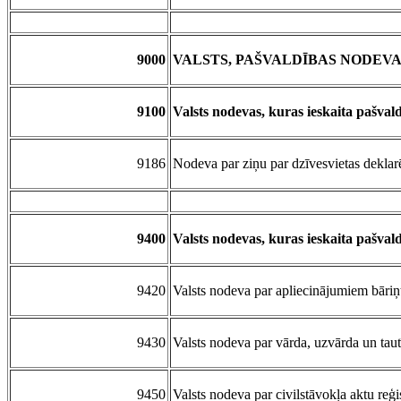
9000
VALSTS, PAŠVALDĪBAS NODEV
9100
Valsts nodevas, kuras ieskaita pašval
9186
Nodeva par ziņu par dzīvesvietas dekla
9400
Valsts nodevas, kuras ieskaita pašval
9420
Valsts nodeva par apliecinājumiem bāriņt
9430
Valsts nodeva par vārda, uzvārda un taut
9450
Valsts nodeva par civilstāvokļa aktu reģ