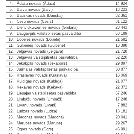
4.
Ādažu novads (Ādaži)
14 924
5.
Balvu novads (Balvi)
13 223
6.
Bauskas novads (Bauska)
32 361
7.
Cēsu novads (Cēsis)
31 122
8.
Dienvidkurzemes novads (Grobiņa)
23 443
9.
Daugavpils valstspilsētas pašvaldība
63 189
10.
Dobeles novads (Dobele)
21 581
11.
Gulbenes novads (Gulbene)
13 398
12.
Jelgavas novads (Jelgava)
21 728
13.
Jelgavas valstspilsētas pašvaldība
52 220
14.
Jēkabpils novads (Jēkabpils)
29 897
15.
Jūrmalas valstspilsētas pašvaldība
30 877
16.
Krāslavas novads (Krāslava)
13 069
17.
Kuldīgas novads (Kuldīga)
21 077
18.
Ķekavas novads (Ķekava)
22 372
19.
Liepājas valstspilsētas pašvaldība
57 246
20.
Limbažu novads (Limbaži)
17 248
21.
Līvānu novads (Līvāni)
7 882
22.
Ludzas novads (Ludza)
13 181
23.
Madonas novads (Madona)
20 041
24.
Mārupes novads (Mārupe)
29 267
25.
Ogres novads (Ogre)
46 991