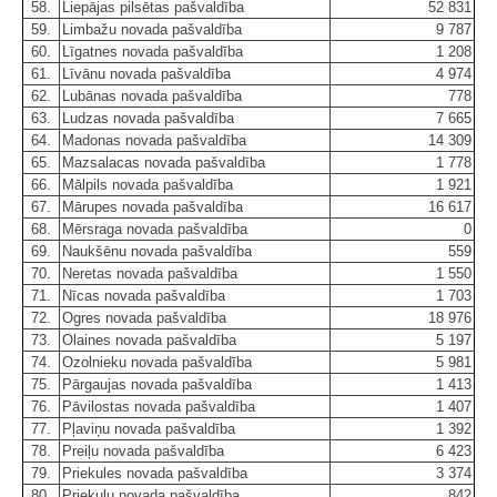
58.
Liepājas pilsētas pašvaldība
52 831
59.
Limbažu novada pašvaldība
9 787
60.
Līgatnes novada pašvaldība
1 208
61.
Līvānu novada pašvaldība
4 974
62.
Lubānas novada pašvaldība
778
63.
Ludzas novada pašvaldība
7 665
64.
Madonas novada pašvaldība
14 309
65.
Mazsalacas novada pašvaldība
1 778
66.
Mālpils novada pašvaldība
1 921
67.
Mārupes novada pašvaldība
16 617
68.
Mērsraga novada pašvaldība
0
69.
Naukšēnu novada pašvaldība
559
70.
Neretas novada pašvaldība
1 550
71.
Nīcas novada pašvaldība
1 703
72.
Ogres novada pašvaldība
18 976
73.
Olaines novada pašvaldība
5 197
74.
Ozolnieku novada pašvaldība
5 981
75.
Pārgaujas novada pašvaldība
1 413
76.
Pāvilostas novada pašvaldība
1 407
77.
Pļaviņu novada pašvaldība
1 392
78.
Preiļu novada pašvaldība
6 423
79.
Priekules novada pašvaldība
3 374
80.
Priekuļu novada pašvaldība
842