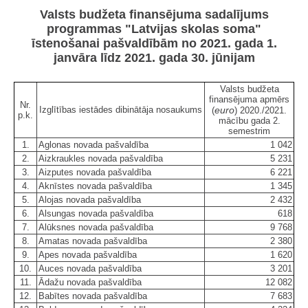
Valsts budžeta finansējuma sadalījums
programmas "Latvijas skolas soma"
īstenošanai pašvaldībām no 2021. gada 1.
janvāra līdz 2021. gada 30. jūnijam
Valsts budžeta
finansējuma apmērs
Nr.
Izglītības iestādes dibinātāja nosaukums
euro
(
) 2020./2021.
p.k.
mācību gada 2.
semestrim
1.
Aglonas novada pašvaldība
1 042
2.
Aizkraukles novada pašvaldība
5 231
3.
Aizputes novada pašvaldība
6 221
4.
Aknīstes novada pašvaldība
1 345
5.
Alojas novada pašvaldība
2 432
6.
Alsungas novada pašvaldība
618
7.
Alūksnes novada pašvaldība
9 768
8.
Amatas novada pašvaldība
2 380
9.
Apes novada pašvaldība
1 620
10.
Auces novada pašvaldība
3 201
11.
Ādažu novada pašvaldība
12 082
12.
Babītes novada pašvaldība
7 683