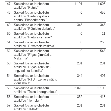
47.
Sabiedrība ar ierobežotu
1 191
1 603
atbildību "Patnis"
48.
Sabiedrība ar ierobežotu
0
455
atbildību "Pedagoģiskais
centrs "Eksperiments""
49.
Sabiedrība ar ierobežotu
343
343
atbildību "Pētnieku darbnīca"
50.
Sabiedrība ar ierobežotu
0
21
atbildību "Pietura ģimenei"
51.
Sabiedrība ar ierobežotu
0
266
atbildību "Privātsākumskola"
52.
Sabiedrība ar ierobežotu
0
546
atbildību "Rīgas ģimnāzija
Maksima"
53.
Sabiedrība ar ierobežotu
231
231
atbildību "Rīgas Tehniski-
lingvistiskā koledža"
54.
Sabiedrība ar ierobežotu
344
497
atbildību "RTU inženierzinātņu
vidusskola"
55.
Sabiedrība ar ierobežotu
2 070
2 100
atbildību "Talsu kristīgā skola"
56.
Sabiedrība ar ierobežotu
352
413
atbildību "Templum"
57.
Sabiedrība ar ierobežotu
231
231
atbildību "TMKA"