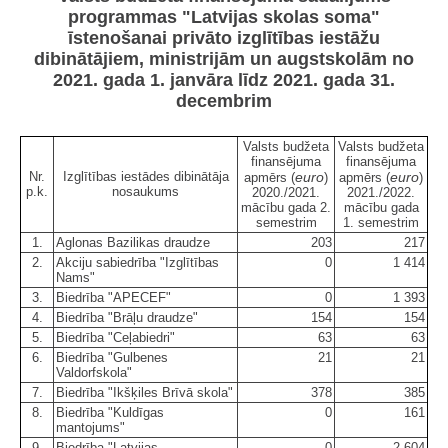
programmas "Latvijas skolas soma"
īstenošanai privāto izglītības iestāžu
dibinātājiem, ministrijām un augstskolām no
2021. gada 1. janvāra līdz 2021. gada 31.
decembrim
Valsts budžeta
Valsts budžeta
finansējuma
finansējuma
Nr.
Izglītības iestādes dibinātāja
euro
euro
apmērs (
)
apmērs (
)
p.k.
nosaukums
2020./2021.
2021./2022.
mācību gada 2.
mācību gada
semestrim
1. semestrim
1.
Aglonas Bazilikas draudze
203
217
2.
Akciju sabiedrība "Izglītības
0
1 414
Nams"
3.
Biedrība "APECEF"
0
1 393
4.
Biedrība "Brāļu draudze"
154
154
5.
Biedrība "Ceļabiedri"
63
63
6.
Biedrība "Gulbenes
21
21
Valdorfskola"
7.
Biedrība "Ikšķiles Brīvā skola"
378
385
8.
Biedrība "Kuldīgas
0
161
mantojums"
9.
Biedrība "Latvijas
0
2 604