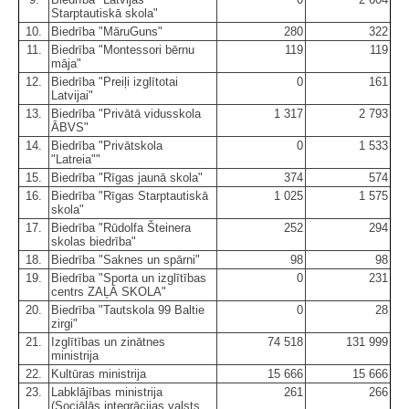
Starptautiskā skola"
10.
Biedrība "MāruGuns"
280
322
11.
Biedrība "Montessori bērnu
119
119
māja"
12.
Biedrība "Preiļi izglītotai
0
161
Latvijai"
13.
Biedrība "Privātā vidusskola
1 317
2 793
ĀBVS"
14.
Biedrība "Privātskola
0
1 533
"Latreia""
15.
Biedrība "Rīgas jaunā skola"
374
574
16.
Biedrība "Rīgas Starptautiskā
1 025
1 575
skola"
17.
Biedrība "Rūdolfa Šteinera
252
294
skolas biedrība"
18.
Biedrība "Saknes un spārni"
98
98
19.
Biedrība "Sporta un izglītības
0
231
centrs ZAĻĀ SKOLA"
20.
Biedrība "Tautskola 99 Baltie
0
28
zirgi"
21.
Izglītības un zinātnes
74 518
131 999
ministrija
22.
Kultūras ministrija
15 666
15 666
23.
Labklājības ministrija
261
266
(Sociālās integrācijas valsts