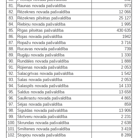
81.
Raunas novada pašvaldība
973
82.
Rēzeknes novada pašvaldība
12 066
83.
Rēzeknes pilsētas pašvaldība
25 127
84.
Riebiņu novada pašvaldība
1 995
85.
Rīgas pilsētas pašvaldība
430 635
86.
Rojas novada pašvaldība
1942
87.
Ropažu novada pašvaldība
3 716
88.
Rucavas novada pašvaldība
739
89.
Rugāju novada pašvaldība
1 330
90.
Rundāles novada pašvaldība
1 888
91.
Rūjienas novada pašvaldība
2 053
92.
Salacgrīvas novada pašvaldība
1 542
93.
Salas novada pašvaldība
2 053
94.
Salaspils novada pašvaldība
14 133
95.
Saldus novada pašvaldība
13 658
96.
Saulkrastu novada pašvaldība
4 865
97.
Sējas novada pašvaldība
859
98.
Siguldas novada pašvaldība
13 906
99.
Skrīveru novada pašvaldība
2 231
100.
Skrundas novada pašvaldība
2 638
101.
Smiltenes novada pašvaldība
3 419
102.
Stopiņu novada pašvaldība
8 289