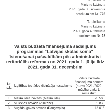
Ministru kabineta
2021. gada 30. novembra
noteikumiem Nr. 775
"3. pielikums
Ministru kabineta
2021. gada 4. februāra
noteikumiem Nr. 78
Valsts budžeta finansējuma sadalījums
programmas "Latvijas skolas soma"
īstenošanai pašvaldībām pēc administratīvi
teritoriālās reformas no 2021. gada 1. jūlija līdz
2021. gada 31. decembrim
Valsts budžeta
finansējuma apmērs
Nr.
Izglītības iestādes dibinātāja nosaukums
euro
(
) 2021./2022.
p.k.
mācību gada 1.
semestrim
1.
Aizkraukles novads (Aizkraukle)
20 580
2.
Alūksnes novads (Alūksne)
9 835
3.
Augšdaugavas novads (Daugavpils)
13 013