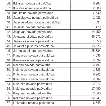
36.
Ikšķiles novada pašvaldība
8 287
37.
Ilūkstes novada pašvaldība
2 583
38.
Inčukalna novada pašvaldība
2 330
39.
Jaunjelgavas novada pašvaldība
1 422
40.
Jaunpiebalgas novada pašvaldība
534
41.
Jaunpils novada pašvaldība
1 170
42.
Jelgavas novada pašvaldība
14 450
43.
Jelgavas pilsētas pašvaldība
48 071
44.
Jēkabpils novada pašvaldība
1 650
45.
Jēkabpils pilsētas pašvaldība
15 323
46.
Jūrmalas pilsētas pašvaldība
25 384
47.
Kandavas novada pašvaldība
4 536
48.
Kārsavas novada pašvaldība
2 592
49.
Kocēnu novada pašvaldība
2 791
50.
Kokneses novada pašvaldība
1 526
51.
Krāslavas novada pašvaldība
8 241
52.
Krimuldas novada pašvaldība
2 802
53.
Krustpils novada pašvaldība
2 913
54.
Kuldīgas novada pašvaldība
17 480
55.
Ķeguma novada pašvaldība
2 640
56.
Ķekavas novada pašvaldība
12 541
57.
Lielvārdes novada pašvaldība
6 645