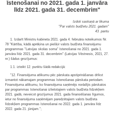
īstenošanai no 2021. gada 1. janvāra
līdz 2021. gada 31. decembrim"
Izdoti saskaņā ar likuma
"Par valsts budžetu 2021. gadam"
43. pantu
1. Izdarīt Ministru kabineta 2021. gada 4. februāra noteikumos Nr.
78 "Kārtība, kādā aprēķina un piešķir valsts budžeta finansējumu
programmas "Latvijas skolas soma" īstenošanai no 2021. gada 1.
janvāra līdz 2021. gada 31. decembrim" (Latvijas Vēstnesis, 2021, 27.
nr.) šādus grozījumus:
1.1. izteikt 12. punktu šādā redakcijā:
"12. Finansējuma atlikumu pēc pārskata apstiprināšanas drīkst
izmantot nākamajam programmas īstenošanas pārskata periodam.
Finansējuma atlikumu, ko finansējuma saņēmējs norādījis pārskatos
par programmas īstenošanai izlietotajiem valsts budžeta līdzekļiem
2021. gadā, neveicot grozījumus 2021. gada finansēšanas līgumos,
ietur no finansējuma saņēmējam paredzētajiem valsts budžeta
līdzekļiem programmas īstenošanai no 2022. gada 1. janvāra līdz
2022. gada 21. jūnijam.";