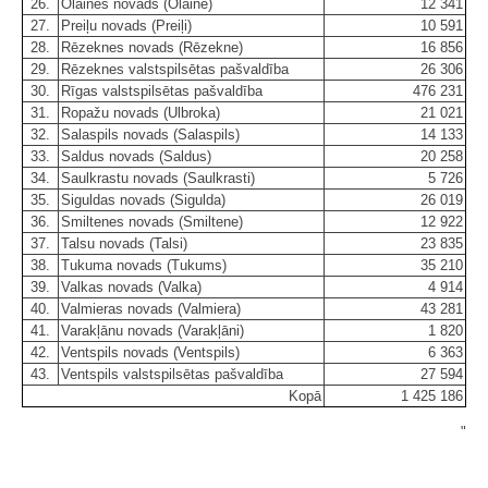
26.
Olaines novads (Olaine)
12 341
27.
Preiļu novads (Preiļi)
10 591
28.
Rēzeknes novads (Rēzekne)
16 856
29.
Rēzeknes valstspilsētas pašvaldība
26 306
30.
Rīgas valstspilsētas pašvaldība
476 231
31.
Ropažu novads (Ulbroka)
21 021
32.
Salaspils novads (Salaspils)
14 133
33.
Saldus novads (Saldus)
20 258
34.
Saulkrastu novads (Saulkrasti)
5 726
35.
Siguldas novads (Sigulda)
26 019
36.
Smiltenes novads (Smiltene)
12 922
37.
Talsu novads (Talsi)
23 835
38.
Tukuma novads (Tukums)
35 210
39.
Valkas novads (Valka)
4 914
40.
Valmieras novads (Valmiera)
43 281
41.
Varakļānu novads (Varakļāni)
1 820
42.
Ventspils novads (Ventspils)
6 363
43.
Ventspils valstspilsētas pašvaldība
27 594
Kopā
1 425 186
"