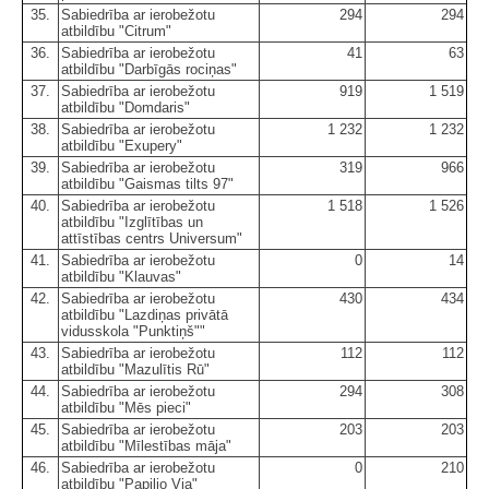
35.
Sabiedrība ar ierobežotu
294
294
atbildību "Citrum"
36.
Sabiedrība ar ierobežotu
41
63
atbildību "Darbīgās rociņas"
37.
Sabiedrība ar ierobežotu
919
1 519
atbildību "Domdaris"
38.
Sabiedrība ar ierobežotu
1 232
1 232
atbildību "Exupery"
39.
Sabiedrība ar ierobežotu
319
966
atbildību "Gaismas tilts 97"
40.
Sabiedrība ar ierobežotu
1 518
1 526
atbildību "Izglītības un
attīstības centrs Universum"
41.
Sabiedrība ar ierobežotu
0
14
atbildību "Klauvas"
42.
Sabiedrība ar ierobežotu
430
434
atbildību "Lazdiņas privātā
vidusskola "Punktiņš""
43.
Sabiedrība ar ierobežotu
112
112
atbildību "Mazulītis Rū"
44.
Sabiedrība ar ierobežotu
294
308
atbildību "Mēs pieci"
45.
Sabiedrība ar ierobežotu
203
203
atbildību "Mīlestības māja"
46.
Sabiedrība ar ierobežotu
0
210
atbildību "Papilio Via"