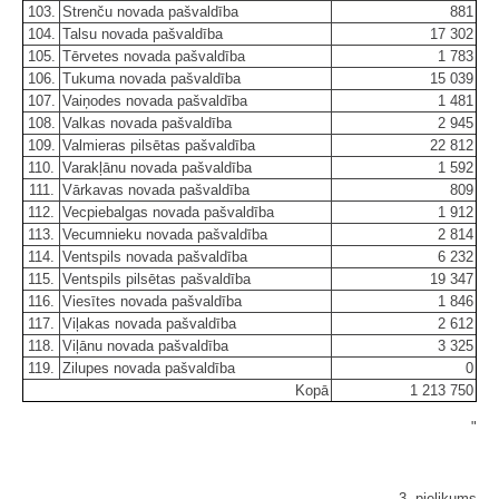
103.
Strenču novada pašvaldība
881
104.
Talsu novada pašvaldība
17 302
105.
Tērvetes novada pašvaldība
1 783
106.
Tukuma novada pašvaldība
15 039
107.
Vaiņodes novada pašvaldība
1 481
108.
Valkas novada pašvaldība
2 945
109.
Valmieras pilsētas pašvaldība
22 812
110.
Varakļānu novada pašvaldība
1 592
111.
Vārkavas novada pašvaldība
809
112.
Vecpiebalgas novada pašvaldība
1 912
113.
Vecumnieku novada pašvaldība
2 814
114.
Ventspils novada pašvaldība
6 232
115.
Ventspils pilsētas pašvaldība
19 347
116.
Viesītes novada pašvaldība
1 846
117.
Viļakas novada pašvaldība
2 612
118.
Viļānu novada pašvaldība
3 325
119.
Zilupes novada pašvaldība
0
Kopā
1 213 750
"
3. pielikums