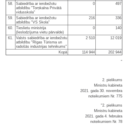
58.
Sabiedrība ar ierobežotu
0
497
atbildību "Torņkalna Privātā
vidusskola"
59.
Sabiedrība ar ierobežotu
216
336
atbildību "VS Skola"
60.
Tieslietu ministrija
0
140
(Ieslodzījuma vietu pārvalde)
61.
Valsts sabiedrība ar ierobežotu
2 510
12 019
atbildību "Rīgas Tūrisma un
radošās industrijas tehnikums"
Kopā
114 944
202 944
"
2. pielikums
Ministru kabineta
2021. gada 30. novembra
noteikumiem Nr. 775
"2. pielikums
Ministru kabineta
2021. gada 4. februāra
noteikumiem Nr. 78