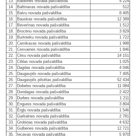
13.
Baldones novada pašvaldība
4 224
14.
Baltinavas novada pašvaldība
512
15.
Balvu novada pašvaldība
8 405
16.
Bauskas novada pašvaldība
12 389
17.
Beverīnas novada pašvaldība
1 512
18.
Brocēnu novada pašvaldība
3 829
19.
Burtnieku novada pašvaldība
1 722
20.
Carnikavas novada pašvaldība
1 998
21.
Cesvaines novada pašvaldība
1 846
22.
Cēsu novada pašvaldība
14 151
23.
Ciblas novada pašvaldība
1 025
24.
Dagdas novada pašvaldība
4 046
25.
Daugavpils novada pašvaldība
7 405
26.
Daugavpils pilsētas pašvaldība
52 434
27.
Dobeles novada pašvaldība
11 084
28.
Dundagas novada pašvaldība
2 422
29.
Durbes novada pašvaldība
1 211
30.
Engures novada pašvaldība
3 804
31.
Ērgļu novada pašvaldība
1 546
32.
Garkalnes novada pašvaldība
2 781
33.
Grobiņas novada pašvaldība
4 632
34.
Gulbenes novada pašvaldība
12 721
35.
Iecavas novada pašvaldība
5 970