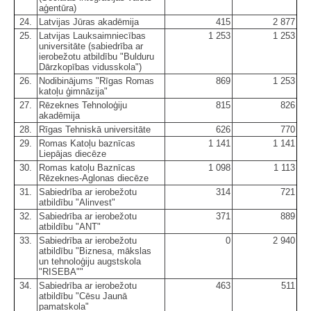
aģentūra)
24.
Latvijas Jūras akadēmija
415
2 877
25.
Latvijas Lauksaimniecības
1 253
1 253
universitāte (sabiedrība ar
ierobežotu atbildību "Bulduru
Dārzkopības vidusskola")
26.
Nodibinājums "Rīgas Romas
869
1 253
katoļu ģimnāzija"
27.
Rēzeknes Tehnoloģiju
815
826
akadēmija
28.
Rīgas Tehniskā universitāte
626
770
29.
Romas Katoļu baznīcas
1 141
1 141
Liepājas diecēze
30.
Romas katoļu Baznīcas
1 098
1 113
Rēzeknes-Aglonas diecēze
31.
Sabiedrība ar ierobežotu
314
721
atbildību "Alinvest"
32.
Sabiedrība ar ierobežotu
371
889
atbildību "ANT"
33.
Sabiedrība ar ierobežotu
0
2 940
atbildību "Biznesa, mākslas
un tehnoloģiju augstskola
"RISEBA""
34.
Sabiedrība ar ierobežotu
463
511
atbildību "Cēsu Jaunā
pamatskola"