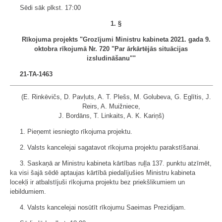
Sēdi sāk plkst. 17:00
1. §
Rīkojuma projekts "Grozījumi Ministru kabineta 2021. gada 9.
oktobra rīkojumā Nr. 720 "Par ārkārtējās situācijas
izsludināšanu""
21-TA-1463
(E. Rinkēvičs, D. Pavļuts, A. T. Plešs, M. Golubeva, G. Eglītis, J.
Reirs, A. Muižniece,
J. Bordāns, T. Linkaits, A. K. Kariņš)
1. Pieņemt iesniegto rīkojuma projektu.
2. Valsts kancelejai sagatavot rīkojuma projektu parakstīšanai.
3. Saskaņā ar Ministru kabineta kārtības ruļļa 137. punktu atzīmēt,
ka visi šajā sēdē aptaujas kārtībā piedalījušies Ministru kabineta
locekļi ir atbalstījuši rīkojuma projektu bez priekšlikumiem un
iebildumiem.
4. Valsts kancelejai nosūtīt rīkojumu Saeimas Prezidijam.