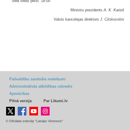
Sēdi slēdz plkst. 18:00
Ministru prezidents
A. K. Kariņš
Valsts kancelejas direktors
J. Citskovskis
Pašvaldību saistošie noteikumi
Administratīvās atbildības ceļvedis
Apmācības
Pilnā versija
Par Likumi.lv
© Oficiālais izdevējs "Latvijas Vēstnesis"