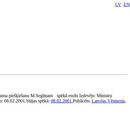
LV
EN
ājuma piešķiršanu M.Segliņam
spēkā esošs
Izdevējs:
Ministru
s:
08.02.2001.
Stājas spēkā:
08.02.2001.
Publicēts:
Latvijas Vēstnesis
,