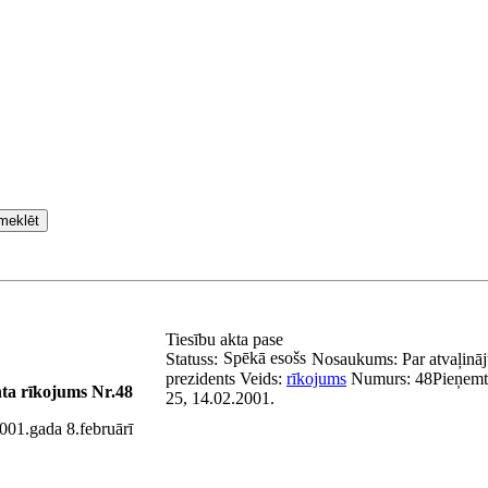
meklēt
Tiesību akta pase
Spēkā esošs
Statuss:
Nosaukums:
Par atvaļin
prezidents
Veids:
rīkojums
Numurs:
48
Pieņemt
nta rīkojums Nr.48
25, 14.02.2001.
001.gada 8.februārī