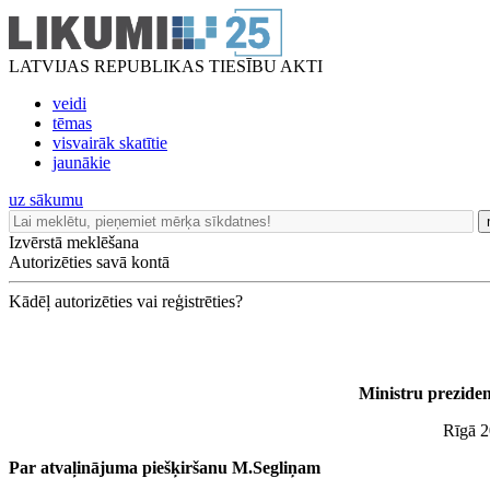
LATVIJAS REPUBLIKAS TIESĪBU AKTI
veidi
tēmas
visvairāk skatītie
jaunākie
uz sākumu
Izvērstā meklēšana
Autorizēties savā kontā
Kādēļ autorizēties vai reģistrēties?
Ministru prezide
Rīgā 2
Par atvaļinājuma piešķiršanu M.Segliņam