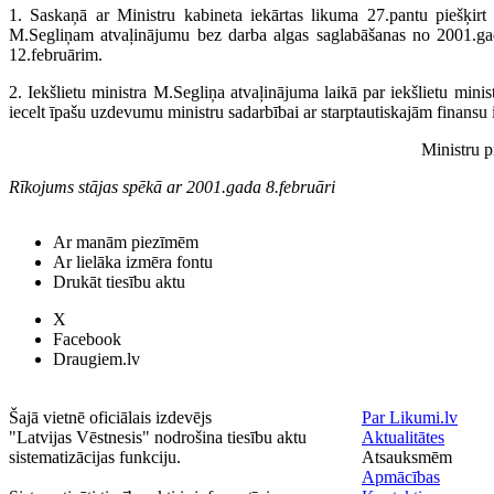
1. Saskaņā ar Ministru kabineta iekārtas likuma 27.pantu piešķirt 
M.Segliņam atvaļinājumu bez darba algas saglabāšanas no 2001.gad
12.februārim.
2. Iekšlietu ministra M.Segliņa atvaļinājuma laikā par iekšlietu ministr
iecelt īpašu uzdevumu ministru sadarbībai ar starptautiskajām finansu i
Ministru p
Rīkojums stājas spēkā ar 2001.gada 8.februāri
Ar manām piezīmēm
Ar lielāka izmēra fontu
Drukāt tiesību aktu
X
Facebook
Draugiem.lv
Šajā vietnē oficiālais izdevējs
Par Likumi.lv
"Latvijas Vēstnesis" nodrošina tiesību aktu
Aktualitātes
sistematizācijas funkciju.
Atsauksmēm
Apmācības