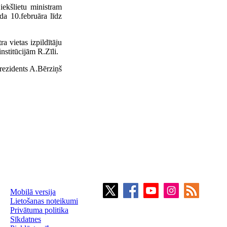
iekšlietu ministram
a 10.februāra līdz
a vietas izpildītāju
nstitūcijām R.Zīli.
rezidents A.Bērziņš
Mobilā versija
Lietošanas noteikumi
Privātuma politika
Sīkdatnes