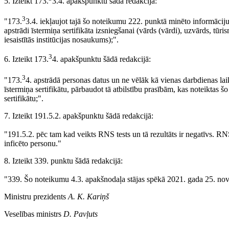
5. Izteikt 173.
3.4. apakšpunktu šādā redakcijā:
3
"173.
3.4. iekļaujot tajā šo noteikumu 222. punktā minēto informāciju
apstrādi īstermiņa sertifikāta izsniegšanai (vārds (vārdi), uzvārds, tū
iesaistītās institūcijas nosaukums);".
3
6. Izteikt 173.
4. apakšpunktu šādā redakcijā:
3
"173.
4. apstrādā personas datus un ne vēlāk kā vienas darbdienas l
īstermiņa sertifikātu, pārbaudot tā atbilstību prasībām, kas noteiktas 
sertifikātu;".
7. Izteikt 191.5.2. apakšpunktu šādā redakcijā:
"191.5.2. pēc tam kad veikts RNS tests un tā rezultāts ir negatīvs. RN
inficēto personu."
8. Izteikt 339. punktu šādā redakcijā:
"339. Šo noteikumu 4.3. apakšnodaļa stājas spēkā 2021. gada 25. no
Ministru prezidents
A. K. Kariņš
Veselības ministrs
D. Pavļuts