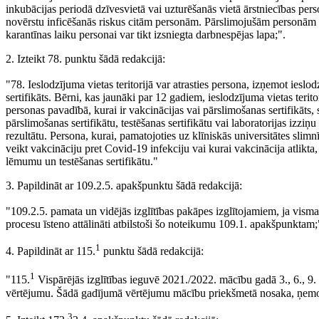
inkubācijas periodā dzīvesvietā vai uzturēšanās vietā ārstniecības pe
novērstu inficēšanās riskus citām personām. Pārslimojušām personām s
karantīnas laiku personai var tikt izsniegta darbnespējas lapa;".
2. Izteikt 78. punktu šādā redakcijā:
"78. Ieslodzījuma vietas teritorijā var atrasties persona, izņemot ieslo
sertifikāts. Bērni, kas jaunāki par 12 gadiem, ieslodzījuma vietas terito
personas pavadībā, kurai ir vakcinācijas vai pārslimošanas sertifikāts,
pārslimošanas sertifikātu, testēšanas sertifikātu vai laboratorijas izziņ
rezultātu. Persona, kurai, pamatojoties uz klīniskās universitātes slim
veikt vakcināciju pret Covid-19 infekciju vai kurai vakcinācija atlikta, i
lēmumu un testēšanas sertifikātu."
3. Papildināt ar 109.2.5. apakšpunktu šādā redakcijā:
"109.2.5. pamata un vidējās izglītības pakāpes izglītojamiem, ja vismaz
procesu īsteno attālināti atbilstoši šo noteikumu 109.1. apakšpunktam;
1
4. Papildināt ar 115.
punktu šādā redakcijā:
1
"115.
Vispārējās izglītības ieguvē 2021./2022. mācību gadā 3., 6., 9.
vērtējumu. Šādā gadījumā vērtējumu mācību priekšmetā nosaka, ņemo
3