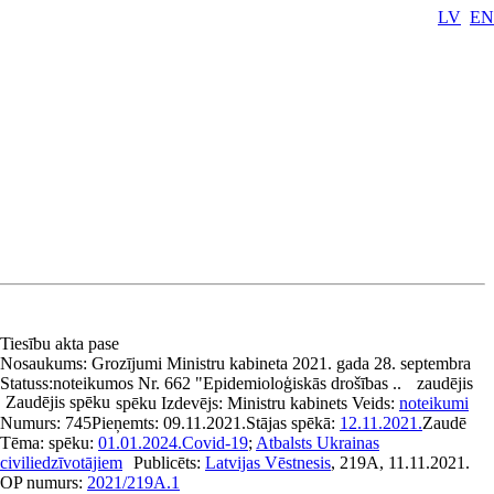
LV
EN
Tiesību akta pase
Nosaukums:
Grozījumi Ministru kabineta 2021. gada 28. septembra
Statuss:
noteikumos Nr. 662 "Epidemioloģiskās drošības ..
zaudējis
Zaudējis spēku
spēku
Izdevējs:
Ministru kabinets
Veids:
noteikumi
Numurs:
745
Pieņemts:
09.11.2021.
Stājas spēkā:
12.11.2021.
Zaudē
Tēma:
spēku:
01.01.2024.
Covid-19
;
Atbalsts Ukrainas
civiliedzīvotājiem
Publicēts:
Latvijas Vēstnesis
, 219A, 11.11.2021.
OP numurs:
2021/219A.1