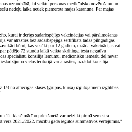
rsonas uzraudzībā, lai veiktu personas medicīnisko novērošanu un
ešu nedēļu laikā netiek piemērota mājas karantīna. Par mājas
dzīto, kurai ir derīgs sadarbspējīgs vakcinācijas vai pārslimošanas
rijā var atrasties bez sadarbspējīga sertifikāta tādas pilngadīgas
 savukārt bērni, kas vecāki par 12 gadiem, uzrāda vakcinācijas vai
u par pēdējo 72 stundu laikā veikta skrīninga testa negatīvu
nīcas speciālistu konsilija lēmumu, medicīnisku iemeslu dēļ nevar
eslodzījuma vietas teritorijā var atrasties, uzrādot konsilija
 1/3 no attiecīgās klases (grupas, kursa) izglītojamiem izglītības
".
 un 12. klasē mācību priekšmetā var neizlikt pirmā semestra
t vērā 2021./2022. mācību gadā iegūtos summatīvos vērtējumus."