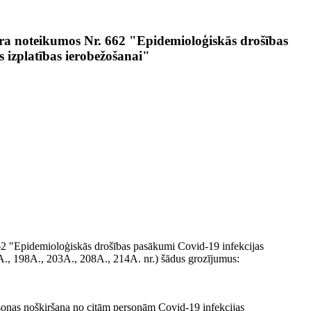
ra noteikumos Nr. 662 "Epidemioloģiskās drošības
 izplatības ierobežošanai"
62 "Epidemioloģiskās drošības pasākumi Covid-19 infekcijas
5A., 198A., 203A., 208A., 214A. nr.) šādus grozījumus:
ersonas nošķiršana no citām personām Covid-19 infekcijas