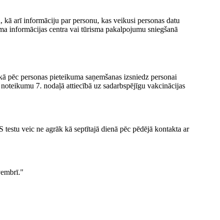
, kā arī informāciju par personu, kas veikusi personas datu
risma informācijas centra vai tūrisma pakalpojumu sniegšanā
aikā pēc personas pieteikuma saņemšanas izsniedz personai
šo noteikumu 7. nodaļā attiecībā uz sadarbspējīgu vakcinācijas
S testu veic ne agrāk kā septītajā dienā pēc pēdējā kontakta ar
vembrī."