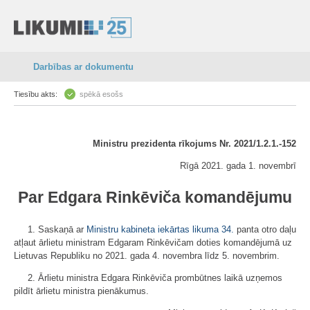
Darbības ar dokumentu
Tiesību akts:
spēkā esošs
Ministru prezidenta rīkojums Nr. 2021/1.2.1.-152
Rīgā 2021. gada 1. novembrī
Par Edgara Rinkēviča komandējumu
1. Saskaņā ar
Ministru kabineta iekārtas likuma
34.
panta otro daļu
atļaut ārlietu ministram Edgaram Rinkēvičam doties komandējumā uz
Lietuvas Republiku no 2021. gada 4. novembra līdz 5. novembrim.
2. Ārlietu ministra Edgara Rinkēviča prombūtnes laikā uzņemos
pildīt ārlietu ministra pienākumus.