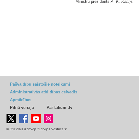
Ministru prezidents
A. K. Kariņš
Pašvaldību saistošie noteikumi
Administratīvās atbildības ceļvedis
Apmācības
Pilnā versija
Par Likumi.lv
© Oficiālais izdevējs "Latvijas Vēstnesis"