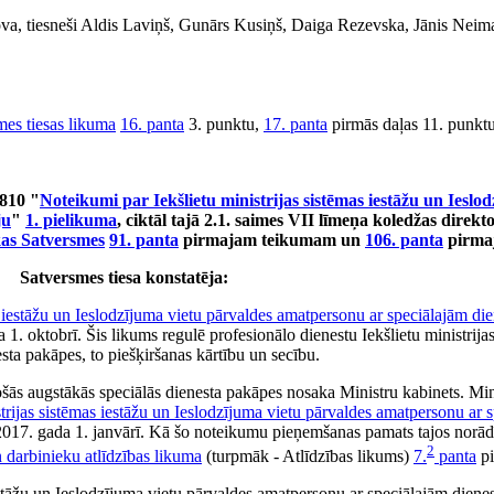
pova, tiesneši Aldis Laviņš, Gunārs Kusiņš, Daiga Rezevska, Jānis Neim
mes tiesas likuma
16. panta
3. punktu,
17. panta
pirmās daļas 11. punkt
810 "
Noteikumi par Iekšlietu ministrijas sistēmas iestāžu un Ieslo
ju
"
1. pielikuma
, ciktāl tajā 2.1. saimes VII līmeņa koledžas dire
kas Satversmes
91. panta
pirmajam teikumam un
106. panta
pirma
Satversmes tiesa konstatēja:
as iestāžu un Ieslodzījuma vietu pārvaldes amatpersonu ar speciālajām di
1. oktobrī. Šis likums regulē profesionālo dienestu Iekšlietu ministrija
sta pakāpes, to piešķiršanas kārtību un secību.
tošās augstākās speciālās dienesta pakāpes nosaka Ministru kabinets. Mi
trijas sistēmas iestāžu un Ieslodzījuma vietu pārvaldes amatpersonu ar
2017. gada 1. janvārī. Kā šo noteikumu pieņemšanas pamats tajos norādī
2
n darbinieku atlīdzības likuma
(turpmāk - Atlīdzības likums)
7.
panta
pi
iestāžu un Ieslodzījuma vietu pārvaldes amatpersonu ar speciālajām dien