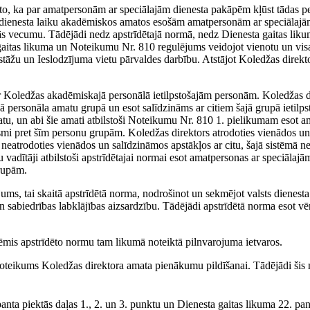
 to, ka par amatpersonām ar speciālajām dienesta pakāpēm kļūst tādas pe
āt dienesta laiku akadēmiskos amatos esošām amatpersonām ar speciālajā
s vecumu. Tādējādi nedz apstrīdētajā normā, nedz Dienesta gaitas likum
a gaitas likuma un Noteikumu Nr. 810 regulējums veidojot vienotu un vi
iestāžu un Ieslodzījuma vietu pārvaldes darbību. Atstājot Koledžas direkt
r Koledžas akadēmiskajā personālā ietilpstošajām personām. Koledžas d
tīvā personāla amatu grupā un esot salīdzināms ar citiem šajā grupā ietil
tu, un abi šie amati atbilstoši Noteikumu Nr. 810 1. pielikumam esot a
mi pret šīm personu grupām. Koledžas direktors atrodoties vienādos un 
t neatrodoties vienādos un salīdzināmos apstākļos ar citu, šajā sistēmā ne
džu vadītāji atbilstoši apstrīdētajai normai esot amatpersonas ar speciāla
grupām.
jums, tai skaitā apstrīdētā norma, nodrošinot un sekmējot valsts dienest
un sabiedrības labklājības aizsardzību. Tādējādi apstrīdētā norma esot v
ēmis apstrīdēto normu tam likumā noteiktā pilnvarojuma ietvaros.
šnoteikums Koledžas direktora amata pienākumu pildīšanai. Tādējādi šis
anta piektās daļas 1., 2. un 3. punktu un Dienesta gaitas likuma 22. pant