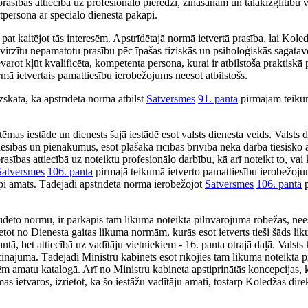
sības attiecībā uz profesionālo pieredzi, zināšanām un tālākizglītību v
atpersona ar speciālo dienesta pakāpi.
at kaitējot tās interesēm. Apstrīdētajā normā ietvertā prasība, lai Kole
virzītu nepamatotu prasību pēc īpašas fiziskās un psiholoģiskās sagata
arot kļūt kvalificēta, kompetenta persona, kurai ir atbilstoša praktiskā
mā ietvertais pamattiesību ierobežojums neesot atbilstošs.
zskata, ka apstrīdētā norma atbilst
Satversmes
91. panta
pirmajam teik
ēmas iestāde un dienests šajā iestādē esot valsts dienesta veids. Valsts 
u tiesības un pienākumus, esot plašāka rīcības brīvība nekā darba tiesisko 
asības attiecībā uz noteiktu profesionālo darbību, kā arī noteikt to, vai
Satversmes
106. panta
pirmajā teikumā ietverto pamattiesību ierobežojum
pi amats. Tādējādi apstrīdētā norma ierobežojot
Satversmes
106. panta
p
rīdēto normu, ir pārkāpis tam likumā noteiktā pilnvarojuma robežas, nee
ietot no Dienesta gaitas likuma normām, kurās esot ietverts tieši šāds l
ntā, bet attiecībā uz vadītāju vietniekiem - 16. panta otrajā daļā. Valsts
ecinājuma. Tādējādi Ministru kabinets esot rīkojies tam likumā noteiktā 
 amatu katalogā. Arī no Ministru kabineta apstiprinātās koncepcijas, k
mas ietvaros, izrietot, ka šo iestāžu vadītāju amati, tostarp Koledžas dir