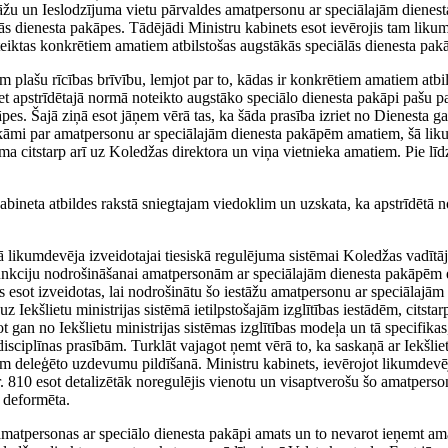
estāžu un Ieslodzījuma vietu pārvaldes amatpersonu ar speciālajām diene
lās dienesta pakāpes. Tādējādi Ministru kabinets esot ievērojis tam liku
eiktas konkrētiem amatiem atbilstošas augstākās speciālās dienesta pak
m plašu rīcības brīvību, lemjot par to, kādas ir konkrētiem amatiem atbi
et apstrīdētajā normā noteikto augstāko speciālo dienesta pakāpi pašu pa
āpes. Šajā ziņā esot jāņem vērā tas, ka šāda prasība izriet no Dienesta g
akāmi par amatpersonu ar speciālajām dienesta pakāpēm amatiem, šā liku
nāma citstarp arī uz Koledžas direktora un viņa vietnieka amatiem. Pie lī
abineta atbildes rakstā sniegtajam viedoklim un uzskata, ka apstrīdētā n
umā likumdevēja izveidotajai tiesiskā regulējuma sistēmai Koledžas vadītā
u funkciju nodrošināšanai amatpersonām ar speciālajām dienesta pakāpēm 
žas esot izveidotas, lai nodrošinātu šo iestāžu amatpersonu ar speciālaj
 Iekšlietu ministrijas sistēmā ietilpstošajām izglītības iestādēm, citsta
ot gan no Iekšlietu ministrijas sistēmas izglītības modeļa un tā specifikas
ciplīnas prasībām. Turklāt vajagot ņemt vērā to, ka saskaņā ar Iekšliet
dēm deleģēto uzdevumu pildīšanā. Ministru kabinets, ievērojot likumdev
 810 esot detalizētāk noregulējis vienotu un visaptverošu šo amatperso
u deformēta.
 amatpersonas ar speciālo dienesta pakāpi amats un to nevarot ieņemt am