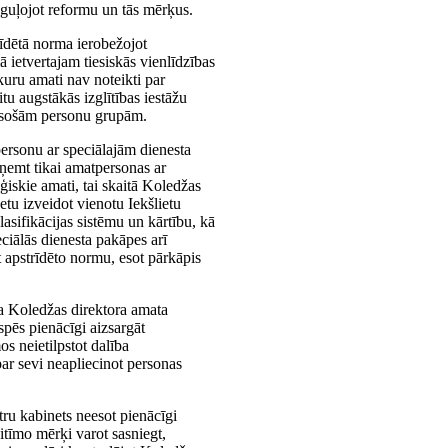
oguļojot reformu un tās mērķus.
rīdētā norma ierobežojot
 ietvertajam tiesiskās vienlīdzības
kuru amati nav noteikti par
 augstākās izglītības iestāžu
s esošām personu grupām.
personu ar speciālajām dienesta
eņemt tikai amatpersonas ar
iskie amati, tai skaitā Koledžas
tu izveidot vienotu Iekšlietu
sifikācijas sistēmu un kārtību, kā
ciālās dienesta pakāpes arī
t apstrīdēto normu, esot pārkāpis
ka Koledžas direktora amata
spēs pienācīgi aizsargāt
s neietilpstot dalība
ar sevi neapliecinot personas
tru kabinets neesot pienācīgi
ģitīmo mērķi varot sasniegt,