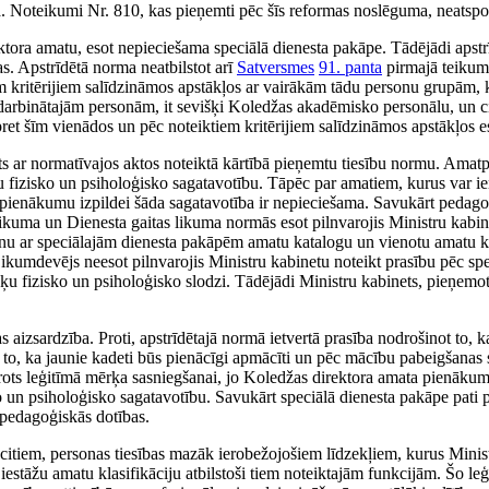
ba. Noteikumi Nr. 810, kas pieņemti pēc šīs reformas noslēguma, neatsp
ktora amatu, esot nepieciešama speciālā dienesta pakāpe. Tādējādi apst
s. Apstrīdētā norma neatbilstot arī
Satversmes
91. panta
pirmajā teikumā
m kritērijiem salīdzināmos apstākļos ar vairākām tādu personu grupām, 
rbinātajām personām, it sevišķi Koledžas akadēmisko personālu, un citu
 pret šīm vienādos un pēc noteiktiem kritērijiem salīdzināmos apstākļo
ts ar normatīvajos aktos noteiktā kārtībā pieņemtu tiesību normu. Amat
tu fizisko un psiholoģisko sagatavotību. Tāpēc par amatiem, kurus var i
pienākumu izpildei šāda sagatavotība ir nepieciešama. Savukārt pedagoģ
ikuma un Dienesta gaitas likuma normās esot pilnvarojis Ministru kabine
onu ar speciālajām dienesta pakāpēm amatu katalogu un vienotu amatu kla
Likumdevējs neesot pilnvarojis Ministru kabinetu noteikt prasību pēc spe
šķu fizisko un psiholoģisko slodzi. Tādējādi Ministru kabinets, pieņemo
 aizsardzība. Proti, apstrīdētajā normā ietvertā prasība nodrošinot to, 
u to, ka jaunie kadeti būs pienācīgi apmācīti un pēc mācību pabeigšanas 
ots leģitīmā mērķa sasniegšanai, jo Koledžas direktora amata pienākumo
 un psiholoģisko sagatavotību. Savukārt speciālā dienesta pakāpe pati p
pedagoģiskās dotības.
 citiem, personas tiesības mazāk ierobežojošiem līdzekļiem, kurus Minis
as iestāžu amatu klasifikāciju atbilstoši tiem noteiktajām funkcijām. Šo le