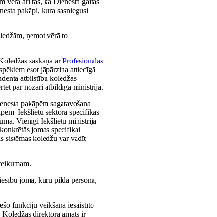
 vērā arī tas, ka Dienesta gaitas
enesta pakāpi, kura sasniegusi
koledžām, ņemot vērā to
. Koledžas saskaņā ar
Profesionālās
pēkiem esot jāpārzina attiecīgā
ndenta atbilstību koledžas
ēt par nozari atbildīgā ministrija.
m dienesta pakāpēm sagatavošana
āpēm. Iekšlietu sektora specifikas
uma. Vienīgi Iekšlietu ministrija
m konkrētās jomas specifikai
jas sistēmas koledžu var vadīt
teikumam.
 tiesību jomā, kuru pilda persona,
ešo funkciju veikšanā iesaistīto
a Koledžas direktora amats ir