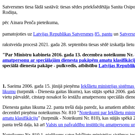
Satversmes tiesa šādā sastāvā: tiesas sēdes priekšsēdētāja Sanita Osi
Rodiņa,
pēc Ainara Penča pieteikuma,
pamatojoties uz
Latvijas Republikas Satversmes
85. pantu
un
Satvers
rakstveida procesā 2021. gada 28. septembra tiesas sēdē izskatīja lietu
"Par Ministru kabineta 2016. gada 13. decembra noteikumu Nr. 
amatpersonu ar speciālajām dienesta pakāpēm amatu klasifikāci
speciālā dienesta pakāpe - pulkvedis, atbilstību
Latvijas Republi
1.
Saeima 2006. gada 15. jūnijā pieņēma
Iekšlietu ministrijas sistēm
likumu
(turpmāk - Dienesta gaitas likums), kas stājās spēkā 2006. gada 
vietu pārvaldē, citstarp nosakot šo iestāžu amatpersonu speciālās diene
Dienesta gaitas likuma 22. panta trešā daļa paredz, ka amatiem atbils
decembrī pieņēma noteikumus Nr. 810 "
Noteikumi par Iekšlietu minis
amatu klasifikāciju
" (turpmāk - Noteikumi Nr. 810), kas stājās spēkā 
panta trešā daļa, kā arī
Valsts un pašvaldību institūciju amatpersonu u
Noteikumu Nr. 810 1. pielikums satur Iekšlietu ministrijas sistēmas 