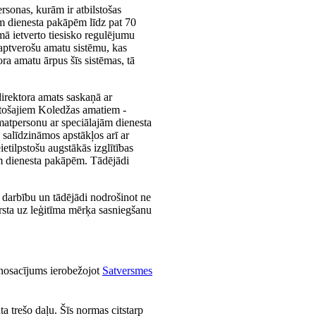
rsonas, kurām ir atbilstošas
m dienesta pakāpēm līdz pat 70
ā ietverto tiesisko regulējumu
saptverošu amatu sistēmu, kas
ora amatu ārpus šīs sistēmas, tā
irektora amats saskaņā ar
pstošajiem Koledžas amatiem -
matpersonu ar speciālajām dienesta
salīdzināmos apstākļos arī ar
ietilpstošu augstākās izglītības
jām dienesta pakāpēm. Tādējādi
a darbību un tādējādi nodrošinot ne
ērsta uz leģitīma mērķa sasniegšanu
 nosacījums ierobežojot
Satversmes
a trešo daļu. Šīs normas citstarp