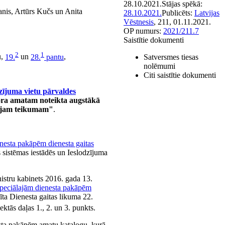
28.10.2021.
Stājas spēkā:
anis, Artūrs Kučs un Anita
28.10.2021.
Publicēts:
Latvijas
Vēstnesis
, 211, 01.11.2021.
OP numurs:
2021/211.7
Saistītie dokumenti
2
1
u,
19.
un
28.
pantu
,
Satversmes tiesas
nolēmumi
Citi saistītie dokumenti
dzījuma vietu pārvaldes
ktora amatam noteikta augstākā
jam teikumam"
.
enesta pakāpēm dienesta gaitas
s sistēmas iestādēs un Ieslodzījuma
nistru kabinets 2016. gada 13.
 speciālajām dienesta pakāpēm
ta Dienesta gaitas likuma 22.
ektās daļas 1., 2. un 3. punkts.
esta pakāpēm amatu katalogu, kurā