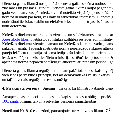
Dienesta gaitas likumā nostiprinātā dienesta gaitas sistēma nodrošinot
zināšanas un prasmes. Turklāt Dienesta gaitas likums ļaujot pagarin
gadu vecumam, kas pārsniedzot valstī noteikto vispārējo pensionēšanā
nevarot uzskatīt par tādu, kas kaitētu sabiedrības interesēm. Dienest
nodrošinot tiesisku, stabilu un efektīvu Iekšlietu ministrijas sistēmas 
tiktu deformēta.
Koledžas direktors neatrodoties vienādos un salīdzināmos apstākļos a
Augstskolu likumu
ietilpstot augstākās izglītības iestādes administra
Koledžas direktora vietnieka amatu un Koledžas katedras vadītāja ama
pakāpēm amati. Tādējādi apstrīdētā norma neparedzot atšķirīgu attieks
pārējo Iekšlietu ministrijas sistēmā ietilpstošu koledžu direktoriem, be
iestāžu vadītājiem. Visu Iekšlietu ministrijas sistēmā ietilpstošo kole
apstrīdētā norma neparedzot atšķirīgu attieksmi arī pret šīm personu 
Dienesta gaitas likuma regulējums un tam pakārtotais tiesiskais regulē
vien labas pārvaldības principu, bet arī demokrātiskas valsts iekārtas 
un tajā ietvertais regulējums esot samērīgs.
4. Pieaicinātā persona
-
Saeima
- uzskata, ka Ministru kabinets pieņ
Amatpersonas ar speciālo dienesta pakāpi statuss esot obligāts priek
106. panta
pirmajā teikumā ietvertās personas pamattiesības.
2
Noteikumi Nr. 810 esot izdoti, pamatojoties uz Atlīdzības likuma 7.
p