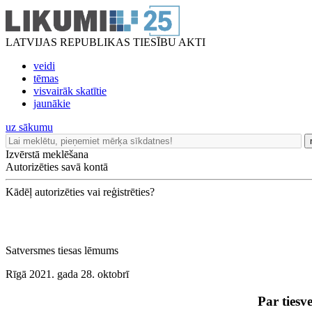
LATVIJAS REPUBLIKAS TIESĪBU AKTI
veidi
tēmas
visvairāk skatītie
jaunākie
uz sākumu
Izvērstā meklēšana
Autorizēties savā kontā
Kādēļ autorizēties vai reģistrēties?
Satversmes tiesas lēmums
Rīgā 2021. gada 28. oktobrī
Par tiesv