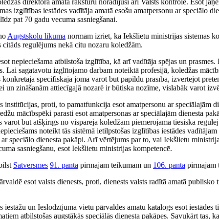
žas direktora amata raksturu norādījusi arī Valsts kontrole. Esot jāņem
tēmas izglītības iestādes vadītāja amatā esošu amatpersonu ar speciālo di
līdz pat 70 gadu vecuma sasniegšanai.
 no
Augstskolu likuma
normām izriet, ka Iekšlietu ministrijas sistēmas 
ts citāds regulējums nekā citu nozaru koledžām.
esot nepieciešama atbilstoša izglītība, kā arī vadītāja spējas un prasmes
. Lai sagatavotu izglītojamo darbam noteiktā profesijā, koledžas mācībs
konkrētajā specifiskajā jomā varot būt papildu prasība, izvērtējot prete
n zināšanām attiecīgajā nozarē ir būtiska nozīme, vislabāk varot izvērt
ības institūcijas, proti, to pamatfunkcija esot amatpersonu ar speciālajā
koledžu mācībspēki parasti esot amatpersonas ar speciālajām dienesta pak
ms varot būt atšķirīgs no vispārējā koledžām piemērojamā tiesiskā regulēj
r nepieciešams noteikt tās sistēmā ietilpstošas izglītības iestādes vadītāja
ar speciālo dienesta pakāpi. Arī vērtējums par to, vai Iekšlietu ministri
cuma sasniegšanu, esot Iekšlietu ministrijas kompetencē.
bilst
Satversmes
91. panta
pirmajam teikumam un
106. panta
pirmajam 
ārvaldē esot valsts dienests, proti, dienests valsts radītā amatā publisko
s iestāžu un Ieslodzījuma vietu pārvaldes amatu katalogs esot iestādes ti
atiem atbilstošas augstākās speciālās dienesta pakāpes. Savukārt tas, k