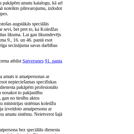
sta pakāpēm amatu katalogu, kā arī
mā noteikto pilnvarojumu, izdodot
āpes.
lstošas augstākās speciālās
r sevi, bet pret to, ka Koledžas
aitas likuma. Lai gan likumdevējs
ma 9., 16. un 46. pantā esot
dzīga secinājuma savas darbības
orma atbilst
Satversmes
91. panta
ja amats ir amatpersonas ar
esot nepieciešamas specifiskas
ām dienesta pakāpēm profesionālo
rp nosakot to pakļautību
, gan no tiesību aktos
u ministrijas sistēmas koledžu
ēja izveidoto amatpersonu ar
nu amatu sistēmu. Neietverot šajā
atpersona bez speciālās dienesta