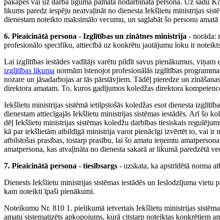
pakāpes vai uz darba līguma pamata nodarbināta persona. Uz šādu Koled
likums paredz iespēju neatvaļināt no dienesta Iekšlietu ministrijas sis
dienestam noteikto maksimālo vecumu, un saglabāt šo personu amatā 
6. Pieaicinātā persona
-
Izglītības un zinātnes ministrija
- norāda:
profesionālo specifiku, attiecībā uz konkrētu jautājumu loku ir noteik
Lai izglītības iestādes vadītājs varētu pildīt savus pienākumus, viņam 
izglītības likuma
normām īstenojot profesionālās izglītības programmas
nozare un jāsadarbojas ar tās pārstāvjiem. Tādēļ pieredze un zināšanas 
direktora amatam. To, kuros gadījumos koledžas direktora kompetencei u
Iekšlietu ministrijas sistēmā ietilpstošās koledžas esot dienesta izglīt
dienestam attiecīgajās Iekšlietu ministrijas sistēmas iestādēs. Arī šo 
dēļ Iekšlietu ministrijas sistēmas koledžu darbības tiesiskais regulēju
kā par iekšlietām atbildīgā ministrija varot pienācīgi izvērtēt to, vai i
atbilstošas prasības, tostarp prasību, lai šo amatu ieņemtu amatpersona 
amatpersona, kas atvaļināta no dienesta sakarā ar likumā paredzētā ve
7. Pieaicinātā persona
-
tiesībsargs
- uzskata, ka apstrīdētā norma at
Dienests Iekšlietu ministrijas sistēmas iestādēs un Ieslodzījuma vietu p
kam noteikti īpaši pienākumi.
Noteikumu Nr. 810 1. pielikumā ietvertais Iekšlietu ministrijas sistēma
amatu sistematizēts apkopojums, kurā citstarp noteiktas konkrētiem am