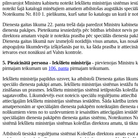
pilnvarojot Ministru kabinetu noteikt Iekšlietu ministrijas sistēmas i
noteikt šajā katalogā minētajiem amatiem atbilstošas augstākās speciā
Noteikumu Nr. 810 1. pielikumu, kurš satur šo katalogu un kurā ir not
Dienesta gaitas likuma 22. panta trešā daļa paredzot Ministru kabineta
dienesta pakāpes. Pieteikuma iesniedzējs pēc būtības iebilstot nevis pr
direktora amatam vispār ir noteikta prasība pēc speciālās dienesta pak
Dienesta gaitas likumā nav izsmeļoši norādījis visus amatus, kas nos
atspoguļota likumdevēja izšķiršanās par to, ka šāda prasība ir attieci
ietvaros esot nonākusi arī Valsts kontrole.
5. Pieaicinātā persona
-
Iekšlietu ministrija
- pievienojas Ministru k
pirmajam teikumam un
106. panta
pirmajam teikumam.
Iekšlietu ministrija papildus uzsver, ka atbilstoši Dienesta gaitas lik
speciālo dienesta pakāpi amats. Iekšlietu ministrijas sistēmas iestāž
zināšanas un prasmes. Iekšlietu ministrijas sistēmā ietilpstošās koled
sagatavotību. Likumdevējs esot noteicis speciālu regulējumu attiecībā uz
attiecīgajām Iekšlietu ministrijas sistēmas iestādēm. Šāda kārtība izriet
amatpersonām ar speciālajām dienesta pakāpēm noteiktajām dienesta dis
nolikumiem viens no to uzdevumiem ir iesaistīties attiecīgajām iestā
speciālajām dienesta pakāpēm dienesta gaitas sistēmu, Noteikumos Nr.
sistēmā Iekšlietu ministrijas sistēmas koledžas direktora amatu, tā tikt
Atbilstoši tiesiskā regulējuma sistēmai Koledžas direktora amats esot