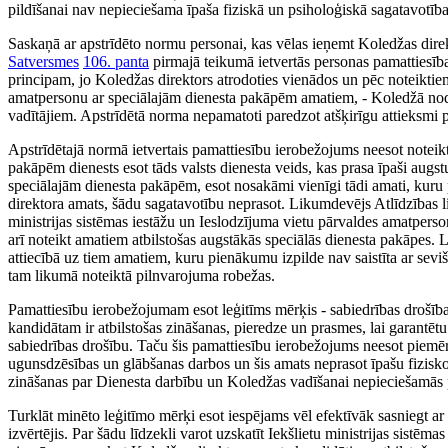
pildīšanai nav nepieciešama īpaša fiziskā un psiholoģiskā sagatavotī
Saskaņā ar apstrīdēto normu personai, kas vēlas ieņemt Koledžas dire
Satversmes
106. panta
pirmajā teikumā ietvertās personas pamattiesība
principam, jo Koledžas direktors atrodoties vienādos un pēc noteiktie
amatpersonu ar speciālajām dienesta pakāpēm amatiem, - Koledžā noda
vadītājiem. Apstrīdētā norma nepamatoti paredzot atšķirīgu attieksmi
Apstrīdētajā normā ietvertais pamattiesību ierobežojums neesot noteik
pakāpēm dienests esot tāds valsts dienesta veids, kas prasa īpaši augs
speciālajām dienesta pakāpēm, esot nosakāmi vienīgi tādi amati, kuru 
direktora amats, šādu sagatavotību neprasot. Likumdevējs Atlīdzības l
ministrijas sistēmas iestāžu un Ieslodzījuma vietu pārvaldes amatpers
arī noteikt amatiem atbilstošas augstākās speciālās dienesta pakāpes. 
attiecībā uz tiem amatiem, kuru pienākumu izpilde nav saistīta ar sevi
tam likumā noteiktā pilnvarojuma robežas.
Pamattiesību ierobežojumam esot leģitīms mērķis - sabiedrības drošības
kandidātam ir atbilstošas zināšanas, pieredze un prasmes, lai garantēt
sabiedrības drošību. Taču šis pamattiesību ierobežojums neesot piemēr
ugunsdzēsības un glābšanas darbos un šis amats neprasot īpašu fizisko
zināšanas par Dienesta darbību un Koledžas vadīšanai nepieciešamās 
Turklāt minēto leģitīmo mērķi esot iespējams vēl efektīvāk sasniegt ar
izvērtējis. Par šādu līdzekli varot uzskatīt Iekšlietu ministrijas sistēm