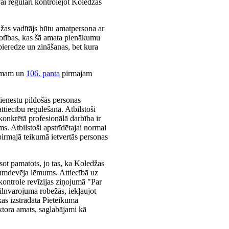
ai regulāri kontrolējot Koledžas
džas vadītājs būtu amatpersona ar
votības, kas šā amata pienākumu
 pieredze un zināšanas, bet kura
umam un
106. panta
pirmajam
dienestu pildošās personas
attiecību regulēšanā. Atbilstoši
 konkrētā profesionālā darbība ir
s. Atbilstoši apstrīdētajai normai
irmajā teikumā ietvertās personas
sot pamatots, jo tas, ka Koledžas
ikumdevēja lēmums. Attiecībā uz
 kontrole revīzijas ziņojumā "Par
pilnvarojuma robežās, iekļaujot
as izstrādāta Pieteikuma
ektora amats, saglabājami kā