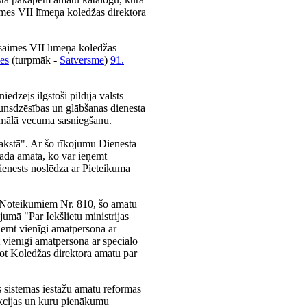
imes VII līmeņa koledžas direktora
 saimes VII līmeņa koledžas
es
(turpmāk -
Satversme
)
91.
dzējs ilgstoši pildīja valsts
gunsdzēsības un glābšanas dienesta
simālā vecuma sasniegšanu.
akstā". Ar šo rīkojumu Dienesta
tāda amata, ko var ieņemt
ienests noslēdza ar Pieteikuma
no Noteikumiem Nr. 810, šo amatu
jumā "Par Iekšlietu ministrijas
ņemt vienīgi amatpersona ar
t vienīgi amatpersona ar speciālo
ot Koledžas direktora amatu par
s sistēmas iestāžu amatu reformas
unkcijas un kuru pienākumu