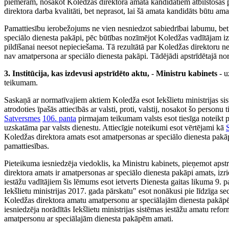
piemēram, nosakot Koledžas direktora amata kandidātiem atbilstošas pra
direktora darba kvalitāti, bet neprasot, lai šā amata kandidāts būtu am
Pamattiesību ierobežojums ne vien nesniedzot sabiedrībai labumu, bet p
speciālo dienesta pakāpi, pēc būtības nozīmējot Koledžas vadītājam iz
pildīšanai neesot nepieciešama. Tā rezultātā par Koledžas direktoru nev
nav amatpersona ar speciālo dienesta pakāpi. Tādējādi apstrīdētajā nor
3. Institūcija, kas izdevusi apstrīdēto aktu,
-
Ministru kabinets
- u
teikumam.
Saskaņā ar normatīvajiem aktiem Koledža esot Iekšlietu ministrijas sist
atrodoties īpašās attiecībās ar valsti, proti, valstij, nosakot šo person
Satversmes
106. panta
pirmajam teikumam valsts esot tiesīga noteikt pr
uzskatāma par valsts dienestu. Attiecīgie noteikumi esot vērtējami kā
Koledžas direktora amats esot amatpersonas ar speciālo dienesta pakā
pamattiesības.
Pieteikuma iesniedzēja viedoklis, ka Ministru kabinets, pieņemot apst
direktora amats ir amatpersonas ar speciālo dienesta pakāpi amats, izr
iestāžu vadītājiem šis lēmums esot ietverts Dienesta gaitas likuma 9. pa
Iekšlietu ministrijas 2017. gada pārskatu" esot nonākusi pie līdzīga s
Koledžas direktora amatu amatpersonu ar speciālajām dienesta pakāpēm
iesniedzēja norādītās Iekšlietu ministrijas sistēmas iestāžu amatu refor
amatpersonu ar speciālajām dienesta pakāpēm amati.