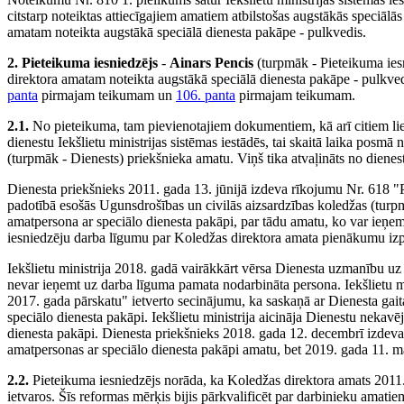
citstarp noteiktas attiecīgajiem amatiem atbilstošas augstākās speciā
amatam noteikta augstākā speciālā dienesta pakāpe - pulkvedis.
2. Pieteikuma iesniedzējs
-
Ainars Pencis
(turpmāk - Pieteikuma iesn
direktora amatam noteikta augstākā speciālā dienesta pakāpe - pulkved
panta
pirmajam teikumam un
106. panta
pirmajam teikumam.
2.1.
No pieteikuma, tam pievienotajiem dokumentiem, kā arī citiem lieta
dienestu Iekšlietu ministrijas sistēmas iestādēs, tai skaitā laika pos
(turpmāk - Dienests) priekšnieka amatu. Viņš tika atvaļināts no diene
Dienesta priekšnieks 2011. gada 13. jūnijā izdeva rīkojumu Nr. 618 "
padotībā esošās Ugunsdrošības un civilās aizsardzības koledžas (turp
amatpersona ar speciālo dienesta pakāpi, par tādu amatu, ko var ieņe
iesniedzēju darba līgumu par Koledžas direktora amata pienākumu izp
Iekšlietu ministrija 2018. gadā vairākkārt vērsa Dienesta uzmanību u
nevar ieņemt uz darba līguma pamata nodarbināta persona. Iekšlietu mini
2017. gada pārskatu" ietverto secinājumu, ka saskaņā ar Dienesta gait
speciālo dienesta pakāpi. Iekšlietu ministrija aicināja Dienestu nekav
dienesta pakāpi. Dienesta priekšnieks 2018. gada 12. decembrī izdev
amatpersonas ar speciālo dienesta pakāpi amatu, bet 2019. gada 11. ma
2.2.
Pieteikuma iesniedzējs norāda, ka Koledžas direktora amats 2011. 
ietvaros. Šīs reformas mērķis bijis pārkvalificēt par darbinieku amatie