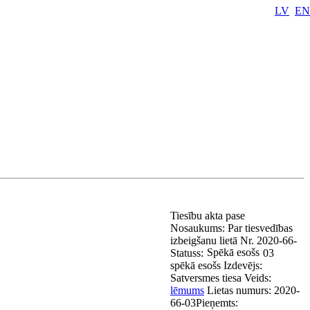
LV
EN
Tiesību akta pase
Nosaukums:
Par tiesvedības
izbeigšanu lietā Nr. 2020-66-
Spēkā esošs
Statuss:
03
spēkā esošs
Izdevējs:
Satversmes tiesa
Veids:
lēmums
Lietas numurs:
2020-
66-03
Pieņemts: