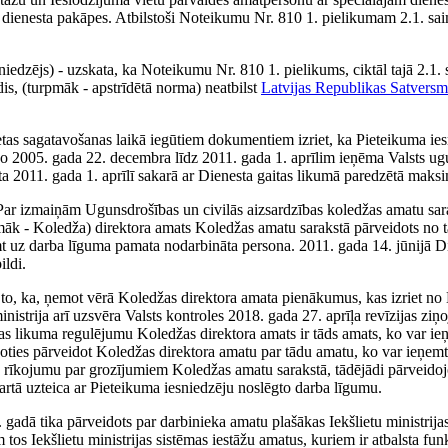
lās dienesta pakāpes. Atbilstoši Noteikumu Nr. 810 1. pielikumam 2.1. sa
iedzējs) - uzskata, ka Noteikumu Nr. 810 1. pielikums, ciktāl tajā 2.1.
is, (turpmāk - apstrīdētā norma) neatbilst
Latvijas Republikas Satversm
s sagatavošanas laikā iegūtiem dokumentiem izriet, ka Pieteikuma iesnie
mā no 2005. gada 22. decembra līdz 2011. gada 1. aprīlim ieņēma Valsts u
sta 2011. gada 1. aprīlī sakarā ar Dienesta gaitas likumā paredzētā mak
Par izmaiņām Ugunsdrošības un civilās aizsardzības koledžas amatu sar
māk - Koledža) direktora amats Koledžas amatu sarakstā pārveidots no 
mt uz darba līguma pamata nodarbināta persona. 2011. gada 14. jūnijā D
ildi.
z to, ka, ņemot vērā Koledžas direktora amata pienākumus, kas izriet 
strija arī uzsvēra Valsts kontroles 2018. gada 27. aprīļa revīzijas ziņo
as likuma regulējumu Koledžas direktora amats ir tāds amats, ko var ie
ējoties pārveidot Koledžas direktora amatu par tādu amatu, ko var ieņem
a rīkojumu par grozījumiem Koledžas amatu sarakstā, tādējādi pārveidoj
rtā uzteica ar Pieteikuma iesniedzēju noslēgto darba līgumu.
gadā tika pārveidots par darbinieka amatu plašākas Iekšlietu ministrija
m tos Iekšlietu ministrijas sistēmas iestāžu amatus, kuriem ir atbalsta f