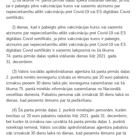
1) šā likuma 74. panta pirmās daļas spēkā stāšanās dienas, ja līdz
tai ir pabeigts pilns vakcinācijas kurss vai saņemts atzinums par
nepieciešamību atlikt vakcināciju pret Covid-19 vai ES digitālais Covid
sertifikāts;
2) dienas, kad ir pabeigts pilns vakcinācijas kurss vai saņemts
atzinums par nepieciešamību atlikt vakcināciju pret Covid-19 vai ES
digitālais Covid sertifikāts, ja pilns vakcinācijas kurss ir pabeigts,
atzinums par nepieciešamību atlikt vakcināciju pret Covid-19 vai ES
digitālais Covid sertifikāts ir saņemts laikposmā no šā likuma
74. panta pirmās daļas spēkā stāšanās dienas līdz 2021. gada
31. decembrim.
(3) Valsts sociālās apdrošināšanas aģentūra šā panta pirmās daļas
2. punktā minēto iesniegumu izskata un lēmumu par 20
euro
pabalsta
izmaksu pieņem 30 dienu laikā pēc iesnieguma saņemšanas vai šā
likuma 75. pantā minētās informācijas saņemšanas no Nacionālā
veselības dienesta. Pabalstu personai sāk izmaksāt 30 dienu laikā no
dienas, kad pieņemts lēmums par tā piešķiršanu.
(4) Šā panta pirmās daļas 1. punktā minētajām personām, kurām
tiesības uz 20
euro
pabalstu radušās līdz 2021. gada 31. decembrim,
bet kurām tā izmaksa nav uzsākta šā panta pirmās daļas 1. punktā
noteiktajā termiņā, Valsts sociālās apdrošināšanas aģentūra pabalstu
sāk izmaksāt 30 dienu laikā no dienas, kad pieņemts lēmums par tā