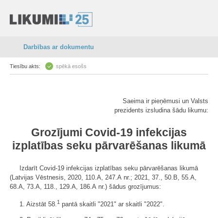
Darbības ar dokumentu
Tiesību akts:
spēkā esošs
Saeima ir pieņēmusi un Valsts
prezidents izsludina šādu likumu:
Grozījumi Covid-19 infekcijas
izplatības seku pārvarēšanas likumā
Izdarīt Covid-19 infekcijas izplatības seku pārvarēšanas likumā
(Latvijas Vēstnesis, 2020, 110.A, 247.A nr.; 2021, 37., 50.B, 55.A,
68.A, 73.A, 118., 129.A, 186.A nr.) šādus grozījumus:
1
1. Aizstāt 58.
pantā skaitli "2021" ar skaitli "2022".