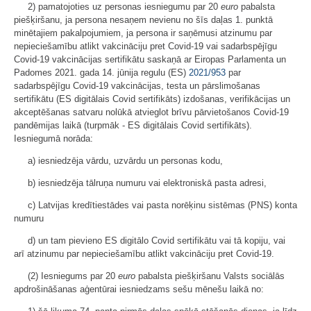
2) pamatojoties uz personas iesniegumu par 20
euro
pabalsta
piešķiršanu, ja persona nesaņem nevienu no šīs daļas 1. punktā
minētajiem pakalpojumiem, ja persona ir saņēmusi atzinumu par
nepieciešamību atlikt vakcināciju pret Covid-19 vai sadarbspējīgu
Covid-19 vakcinācijas sertifikātu saskaņā ar Eiropas Parlamenta un
Padomes 2021. gada 14. jūnija regulu (ES)
2021/953
par
sadarbspējīgu Covid-19 vakcinācijas, testa un pārslimošanas
sertifikātu (ES digitālais Covid sertifikāts) izdošanas, verifikācijas un
akceptēšanas satvaru nolūkā atvieglot brīvu pārvietošanos Covid-19
pandēmijas laikā (turpmāk - ES digitālais Covid sertifikāts).
Iesniegumā norāda:
a) iesniedzēja vārdu, uzvārdu un personas kodu,
b) iesniedzēja tālruņa numuru vai elektroniskā pasta adresi,
c) Latvijas kredītiestādes vai pasta norēķinu sistēmas (PNS) konta
numuru
d) un tam pievieno ES digitālo Covid sertifikātu vai tā kopiju, vai
arī atzinumu par nepieciešamību atlikt vakcināciju pret Covid-19.
(2) Iesniegums par 20
euro
pabalsta piešķiršanu Valsts sociālās
apdrošināšanas aģentūrai iesniedzams sešu mēnešu laikā no: