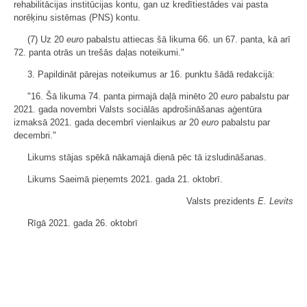
rehabilitācijas institūcijas kontu, gan uz kredītiestādes vai pasta
norēķinu sistēmas (PNS) kontu.
(7) Uz 20
euro
pabalstu attiecas šā likuma 66. un 67. panta, kā arī
72. panta otrās un trešās daļas noteikumi."
3. Papildināt pārejas noteikumus ar 16. punktu šādā redakcijā:
"16. Šā likuma 74. panta pirmajā daļā minēto 20
euro
pabalstu par
2021. gada novembri Valsts sociālās apdrošināšanas aģentūra
izmaksā 2021. gada decembrī vienlaikus ar 20
euro
pabalstu par
decembri."
Likums stājas spēkā nākamajā dienā pēc tā izsludināšanas.
Likums Saeimā pieņemts 2021. gada 21. oktobrī.
Valsts prezidents
E. Levits
Rīgā 2021. gada 26. oktobrī