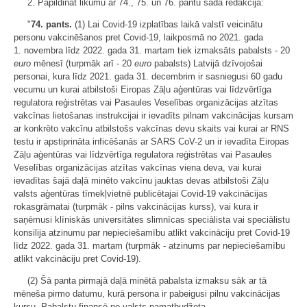
2. Papildināt likumu ar 74., 75. un 76. pantu šādā redakcijā:
"
74. pants.
(1) Lai Covid-19 izplatības laikā valstī veicinātu
personu vakcinēšanos pret Covid-19, laikposmā no 2021. gada
1. novembra līdz 2022. gada 31. martam tiek izmaksāts pabalsts - 20
euro
mēnesī (turpmāk arī - 20
euro
pabalsts) Latvijā dzīvojošai
personai, kura līdz 2021. gada 31. decembrim ir sasniegusi 60 gadu
vecumu un kurai atbilstoši Eiropas Zāļu aģentūras vai līdzvērtīga
regulatora reģistrētas vai Pasaules Veselības organizācijas atzītas
vakcīnas lietošanas instrukcijai ir ievadīts pilnam vakcinācijas kursam
ar konkrēto vakcīnu atbilstošs vakcīnas devu skaits vai kurai ar RNS
testu ir apstiprināta inficēšanās ar SARS CoV-2 un ir ievadīta Eiropas
Zāļu aģentūras vai līdzvērtīga regulatora reģistrētas vai Pasaules
Veselības organizācijas atzītas vakcīnas viena deva, vai kurai
ievadītas šajā daļā minēto vakcīnu jauktas devas atbilstoši Zāļu
valsts aģentūras tīmekļvietnē publicētajai Covid-19 vakcinācijas
rokasgrāmatai (turpmāk - pilns vakcinācijas kurss), vai kura ir
saņēmusi klīniskās universitātes slimnīcas speciālista vai speciālistu
konsilija atzinumu par nepieciešamību atlikt vakcināciju pret Covid-19
līdz 2022. gada 31. martam (turpmāk - atzinums par nepieciešamību
atlikt vakcināciju pret Covid-19).
(2) Šā panta pirmajā daļā minētā pabalsta izmaksu sāk ar tā
mēneša pirmo datumu, kurā persona ir pabeigusi pilnu vakcinācijas
kursu. Pabalstu finansē no valsts pamatbudžeta.