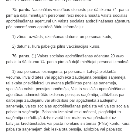
75. pants.
Nacionālais veselības dienests par šā likuma 74. panta
pirmajā daļā minētajām personām reizi nedēļā nosūta Valsts sociālās
apdrošināšanas aģentūrai un Valsts sociālās apdrošināšanas aģentūra
pēc saņemšanas apstrādā šādu informāciju:
1) vārds, uzvārds, dzimšanas datums un personas kods;
2) datums, kurā pabeigts pilns vakcinācijas kurss.
76. pants.
(1) Valsts sociālās apdrošināšanas aģentūra 20
euro
pabalstu šā likuma 74. panta pirmajā daļā minētajai personai izmaksā:
1) bez personas iesnieguma, ja persona ir Latvijā piešķirtās
vecuma, invaliditātes vai apgādnieka zaudējuma pensijas saņēmēja,
tai skaitā priekšlaicīgi un avansā piešķirtās pensijas saņēmēja,
speciālās valsts pensijas saņēmēja, Valsts sociālās apdrošināšanas
aģentūras administrētās izdienas pensijas saņēmēja, atlīdzības par
darbspēju zaudējumu vai atlīdzības par apgādnieka zaudējumu
saņēmēja, valsts sociālās apdrošināšanas pabalsta vai valsts sociālā
pabalsta saņēmēja. Pabalstu izmaksā reizi mēnesī, piegādājot to
saņēmēja norādītajā dzīvesvietā bez maksas vai pārskaitot uz
Latvijas kredītiestādes vai pasta norēķinu sistēmas (PNS) kontu, kurā
pabalsta saņēmējam tiek ieskaitīta pensija, atlīdzība vai pabalsts;