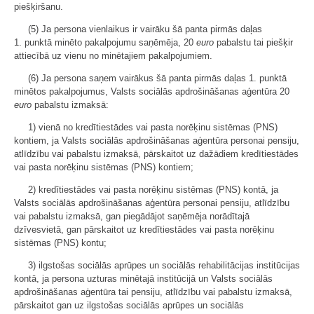
piešķiršanu.
(5) Ja persona vienlaikus ir vairāku šā panta pirmās daļas
1. punktā minēto pakalpojumu saņēmēja, 20
euro
pabalstu tai piešķir
attiecībā uz vienu no minētajiem pakalpojumiem.
(6) Ja persona saņem vairākus šā panta pirmās daļas 1. punktā
minētos pakalpojumus, Valsts sociālās apdrošināšanas aģentūra 20
euro
pabalstu izmaksā:
1) vienā no kredītiestādes vai pasta norēķinu sistēmas (PNS)
kontiem, ja Valsts sociālās apdrošināšanas aģentūra personai pensiju,
atlīdzību vai pabalstu izmaksā, pārskaitot uz dažādiem kredītiestādes
vai pasta norēķinu sistēmas (PNS) kontiem;
2) kredītiestādes vai pasta norēķinu sistēmas (PNS) kontā, ja
Valsts sociālās apdrošināšanas aģentūra personai pensiju, atlīdzību
vai pabalstu izmaksā, gan piegādājot saņēmēja norādītajā
dzīvesvietā, gan pārskaitot uz kredītiestādes vai pasta norēķinu
sistēmas (PNS) kontu;
3) ilgstošas sociālās aprūpes un sociālās rehabilitācijas institūcijas
kontā, ja persona uzturas minētajā institūcijā un Valsts sociālās
apdrošināšanas aģentūra tai pensiju, atlīdzību vai pabalstu izmaksā,
pārskaitot gan uz ilgstošas sociālās aprūpes un sociālās