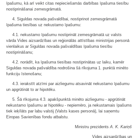
īpašumu, kā arī veikt citas nepieciešamās darbības īpašuma tiesību
nostiprināšanai zemesgrāmatā.
4. Siguldas novada pašvaldībai, nostiprinot zemesgrāmatā
īpašuma tiesības uz nekustamo īpašumu:
4.1. nekustamo īpašumu nostiprināt zemesgrāmatā uz valsts
vārda Vides aizsardzības un reģionālās attīstības ministrijas personā
vienlaikus ar Siguldas novada pašvaldības īpašuma tiesību
nostiprināšanu;
4.2. norādīt, ka īpašuma tiesības nostiprinātas uz laiku, kamēr
Siguldas novada pašvaldība nodrošina šā rīkojuma 1. punktā minēto
funkciju īstenošanu;
4.3. ierakstīt atzīmi par aizliegumu atsavināt nekustamo īpašumu
un apgrūtināt to ar hipotēku.
5. Šā rīkojuma 4.3. apakšpunktā minēto aizliegumu - apgrūtināt
nekustamo īpašumu ar hipotēku - nepiemēro, ja nekustamais īpašums
tiek ieķīlāts par labu valstij (Valsts kases personā), lai saņemtu
Eiropas Savienības fondu atbalstu.
Ministru prezidents
A. K. Kariņš
Vides aizsardzības un