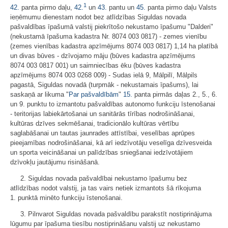
1
42.
panta pirmo daļu,
42.
un
43.
pantu un
45.
panta pirmo daļu Valsts
ieņēmumu dienestam nodot bez atlīdzības Siguldas novada
pašvaldības īpašumā valstij piekrītošo nekustamo īpašumu "Dalderi"
(nekustamā īpašuma kadastra Nr. 8074 003 0817) - zemes vienību
(zemes vienības kadastra apzīmējums 8074 003 0817) 1,14 ha platībā
un divas būves - dzīvojamo māju (būves kadastra apzīmējums
8074 003 0817 001) un saimniecības ēku (būves kadastra
apzīmējums 8074 003 0268 009) - Sudas ielā 9, Mālpilī, Mālpils
pagastā, Siguldas novadā (turpmāk - nekustamais īpašums), lai
saskaņā ar likuma "
Par pašvaldībām
"
15.
panta pirmās daļas 2., 5., 6.
un 9. punktu to izmantotu pašvaldības autonomo funkciju īstenošanai
- teritorijas labiekārtošanai un sanitārās tīrības nodrošināšanai,
kultūras dzīves sekmēšanai, tradicionālo kultūras vērtību
saglabāšanai un tautas jaunrades attīstībai, veselības aprūpes
pieejamības nodrošināšanai, kā arī iedzīvotāju veselīga dzīvesveida
un sporta veicināšanai un palīdzības sniegšanai iedzīvotājiem
dzīvokļu jautājumu risināšanā.
2. Siguldas novada pašvaldībai nekustamo īpašumu bez
atlīdzības nodot valstij, ja tas vairs netiek izmantots šā rīkojuma
1. punktā minēto funkciju īstenošanai.
3. Pilnvarot Siguldas novada pašvaldību parakstīt nostiprinājuma
lūgumu par īpašuma tiesību nostiprināšanu valstij uz nekustamo