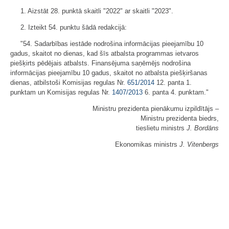
1. Aizstāt 28. punktā skaitli "2022" ar skaitli "2023".
2. Izteikt 54. punktu šādā redakcijā:
"54. Sadarbības iestāde nodrošina informācijas pieejamību 10
gadus, skaitot no dienas, kad šīs atbalsta programmas ietvaros
piešķirts pēdējais atbalsts. Finansējuma saņēmējs nodrošina
informācijas pieejamību 10 gadus, skaitot no atbalsta piešķiršanas
dienas, atbilstoši Komisijas regulas Nr.
651/2014
12. panta 1.
punktam un Komisijas regulas Nr.
1407/2013
6. panta 4. punktam."
Ministru prezidenta pienākumu izpildītājs ‒
Ministru prezidenta biedrs,
tieslietu ministrs
J. Bordāns
Ekonomikas ministrs
J. Vitenbergs