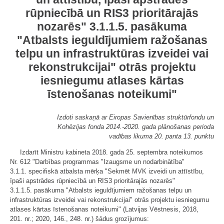
rūpniecībā un RIS3 prioritārajās
nozarēs" 3.1.1.5. pasākuma
"Atbalsts ieguldījumiem ražošanas
telpu un infrastruktūras izveidei vai
rekonstrukcijai" otrās projektu
iesniegumu atlases kārtas
īstenošanas noteikumi"
Izdoti saskaņā ar Eiropas Savienības struktūrfondu un
Kohēzijas fonda 2014.-2020. gada plānošanas perioda
vadības likuma 20. panta 13. punktu
Izdarīt Ministru kabineta 2018. gada 25. septembra noteikumos
Nr. 612 "Darbības programmas "Izaugsme un nodarbinātība"
3.1.1. specifiskā atbalsta mērķa "Sekmēt MVK izveidi un attīstību,
īpaši apstrādes rūpniecībā un RIS3 prioritārajās nozarēs"
3.1.1.5. pasākuma "Atbalsts ieguldījumiem ražošanas telpu un
infrastruktūras izveidei vai rekonstrukcijai" otrās projektu iesniegumu
atlases kārtas īstenošanas noteikumi" (Latvijas Vēstnesis, 2018,
201. nr.; 2020, 146., 248. nr.) šādus grozījumus: