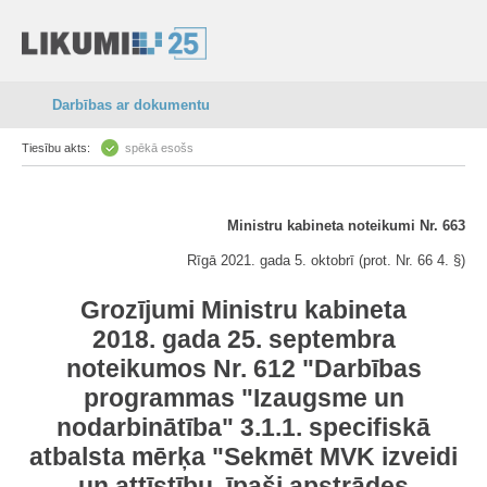
Darbības ar dokumentu
Tiesību akts:
spēkā esošs
Ministru kabineta noteikumi Nr. 663
Rīgā 2021. gada 5. oktobrī (prot. Nr. 66 4. §)
Grozījumi Ministru kabineta
2018. gada 25. septembra
noteikumos Nr. 612 "Darbības
programmas "Izaugsme un
nodarbinātība" 3.1.1. specifiskā
atbalsta mērķa "Sekmēt MVK izveidi
un attīstību, īpaši apstrādes