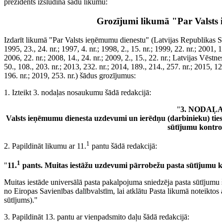
prezidents izsludina šādu likumu:
Grozījumi likumā "Par Valsts
Izdarīt likumā "Par Valsts ieņēmumu dienestu" (Latvijas Republikas S
1995, 23., 24. nr.; 1997, 4. nr.; 1998, 2., 15. nr.; 1999, 22. nr.; 2001, 15
2006, 22. nr.; 2008, 14., 24. nr.; 2009, 2., 15., 22. nr.; Latvijas Vēstne
50., 108., 203. nr.; 2013, 232. nr.; 2014, 189., 214., 257. nr.; 2015, 12
196. nr.; 2019, 253. nr.) šādus grozījumus:
1. Izteikt 3. nodaļas nosaukumu šādā redakcijā:
"
3. NODAĻ
Valsts ieņēmumu dienesta uzdevumi un ierēdņu (darbinieku) ties
sūtījumu kontro
1
2. Papildināt likumu ar 11.
pantu šādā redakcijā:
1
"
11.
pants. Muitas iestāžu uzdevumi pārrobežu pasta sūtījumu k
Muitas iestāde universālā pasta pakalpojuma sniedzēja pasta sūtījumu 
no Eiropas Savienības dalībvalstīm, lai atklātu Pasta likumā noteikto
sūtījums)."
3. Papildināt 13. pantu ar vienpadsmito daļu šādā redakcijā: