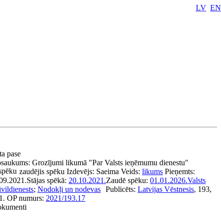
LV
EN
ta pase
saukums:
Grozījumi likumā "Par Valsts ieņēmumu dienestu"
 spēku
zaudējis spēku
Izdevējs:
Saeima
Veids:
likums
Pieņemts:
09.2021.
Stājas spēkā:
20.10.2021.
Zaudē spēku:
01.01.2026.
Valsts
ivildienests
;
Nodokļi un nodevas
Publicēts:
Latvijas Vēstnesis
, 193,
1.
OP numurs:
2021/193.17
dokumenti