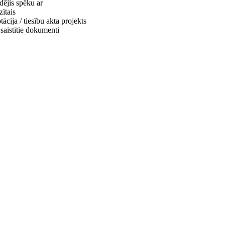
dējis spēku ar
ītais
ācija / tiesību akta projekts
 saistītie dokumenti