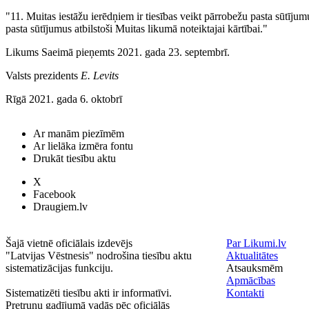
"11. Muitas iestāžu ierēdņiem ir tiesības veikt pārrobežu pasta sūtījum
pasta sūtījumus atbilstoši Muitas likumā noteiktajai kārtībai."
Likums Saeimā pieņemts 2021. gada 23. septembrī.
Valsts prezidents
E. Levits
Rīgā 2021. gada 6. oktobrī
Ar manām piezīmēm
Ar lielāka izmēra fontu
Drukāt tiesību aktu
X
Facebook
Draugiem.lv
Šajā vietnē oficiālais izdevējs
Par Likumi.lv
"Latvijas Vēstnesis" nodrošina tiesību aktu
Aktualitātes
sistematizācijas funkciju.
Atsauksmēm
Apmācības
Sistematizēti tiesību akti ir informatīvi.
Kontakti
Pretrunu gadījumā vadās pēc oficiālās