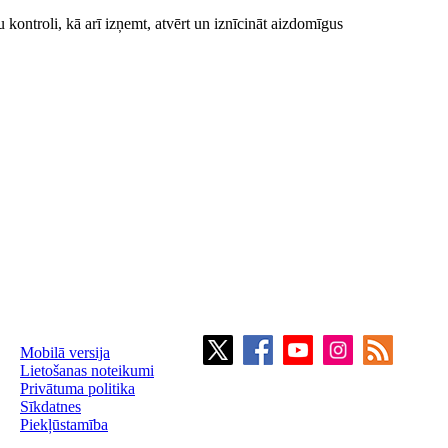
u kontroli, kā arī izņemt, atvērt un iznīcināt aizdomīgus
Mobilā versija
Lietošanas noteikumi
Privātuma politika
Sīkdatnes
Piekļūstamība