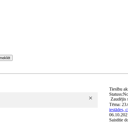
meklēt
Tiesību ak
Statuss:
No
Zaudējis
Tēma:
23.
iestādes, c
06.10.202
Saistītie 