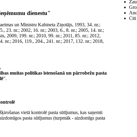
Zau
Groz
 ieņēmumu dienestu"
Anot
Citi
aeimas un Ministru Kabineta Ziņotājs, 1993, 34. nr.;
., 23. nr.; 2002, 16. nr.; 2003, 6., 8. nr.; 2005, 14. nr.;
sis, 2009, 199. nr.; 2010, 99. nr.; 2011, 85. nr.; 2012,
4. nr.; 2016, 119., 204., 241. nr.; 2017, 132. nr.; 2018,
A
ības muitas politikas īstenošanā un pārrobežu pasta
lē
".
ontrolē
šķirošanas vietā kontrolē pasta sūtījumus, kas saņemti
s aizdomīgos pasta sūtījumus (turpmāk - aizdomīgs pasta