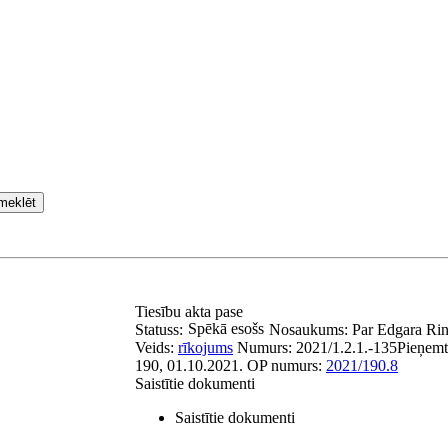
meklēt
Tiesību akta pase
Spēkā esošs
Statuss:
Nosaukums:
Par Edgara Ri
Veids:
rīkojums
Numurs:
2021/1.2.1.-135
Pieņemt
190, 01.10.2021.
OP numurs:
2021/190.8
Saistītie dokumenti
Saistītie dokumenti