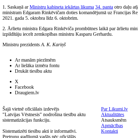
1. Saskaņā ar
Ministru kabineta iekārtas likuma
34. panta
otro daļu atļ
ministram Edgaram Rinkēvičam doties komandējumā uz Francijas Re
2021. gada 5. oktobra līdz 6. oktobrim.
2. Ārlietu ministra Edgara Rinkēviča prombūtnes laikā par ārlietu mi
izpildītāju iecelt zemkopības ministru Kasparu Gerhardu.
Ministru prezidents
A. K. Kariņš
Ar manām piezīmēm
Ar lielāka izmēra fontu
Drukāt tiesību aktu
X
Facebook
Draugiem.lv
Šajā vietnē oficiālais izdevējs
Par Likumi.lv
"Latvijas Vēstnesis" nodrošina tiesību aktu
Aktualitātes
sistematizācijas funkciju.
Atsauksmēm
Apmācības
Sistematizēti tiesību akti ir informatīvi.
Kontakti
Pretrunu gadījumā vadās pēc oficiālās