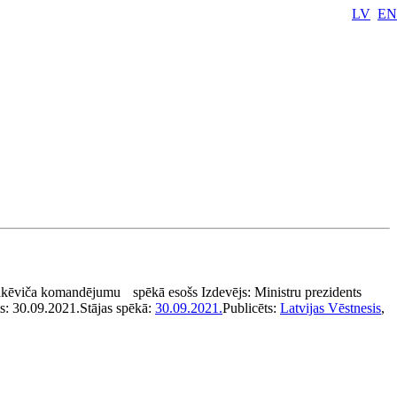
LV
EN
nkēviča komandējumu
spēkā esošs
Izdevējs:
Ministru prezidents
s:
30.09.2021.
Stājas spēkā:
30.09.2021.
Publicēts:
Latvijas Vēstnesis
,