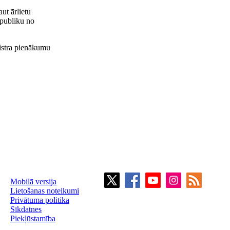
aut ārlietu
publiku no
nistra pienākumu
Mobilā versija
Lietošanas noteikumi
Privātuma politika
Sīkdatnes
Piekļūstamība