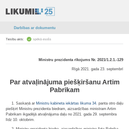
Darbības ar dokumentu
Tiesību akts:
spēkā esošs
Ministru prezidenta rīkojums Nr. 2021/1.2.1.-129
Rīgā 2021. gada 23. septembrī
Par atvaļinājuma piešķiršanu Artim
Pabrikam
1. Saskaņā ar
Ministru kabineta iekārtas likuma
34.
panta otro daļu
piešķirt Ministru prezidenta biedram, aizsardzības ministram Artim
Pabrikam ikgadējā atvaļinājuma daļu no 2021. gada 29. septembra
līdz 10. oktobrim.
2. Ministru prezidenta biedra, aizsardzības ministra Arta Pabrika