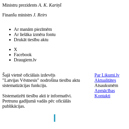
Ministru prezidents
A. K. Kariņš
Finanšu ministrs
J. Reirs
Ar manām piezīmēm
Ar lielāka izmēra fontu
Drukāt tiesību aktu
X
Facebook
Draugiem.lv
Šajā vietnē oficiālais izdevējs
Par Likumi.lv
"Latvijas Vēstnesis" nodrošina tiesību aktu
Aktualitātes
sistematizācijas funkciju.
Atsauksmēm
Apmācības
Sistematizēti tiesību akti ir informatīvi.
Kontakti
Pretrunu gadījumā vadās pēc oficiālās
publikācijas.