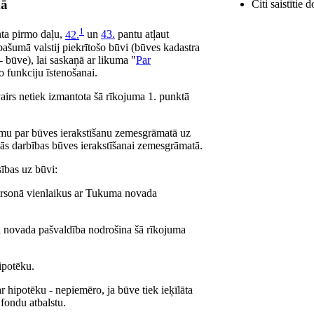
mā
Citi saistītie
1
ta pirmo daļu,
42.
un
43.
pantu atļaut
ašumā valstij piekrītošo būvi (būves kadastra
ūve), lai saskaņā ar likuma "
Par
 funkciju īstenošanai.
vairs netiek izmantota šā rīkojuma 1. punktā
umu par būves ierakstīšanu zemesgrāmatā uz
amās darbības būves ierakstīšanai zemesgrāmatā.
ības uz būvi:
 personā vienlaikus ar Tukuma novada
ma novada pašvaldība nodrošina šā rīkojuma
hipotēku.
 hipotēku - nepiemēro, ja būve tiek ieķīlāta
 fondu atbalstu.