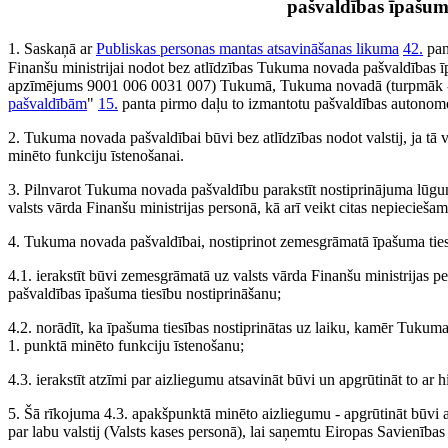
pašvaldības īpašu
1. Saskaņā ar
Publiskas personas mantas atsavināšanas likuma
42.
pan
Finanšu ministrijai nodot bez atlīdzības Tukuma novada pašvaldības īp
apzīmējums 9001 006 0031 007) Tukumā, Tukuma novadā (turpmāk - b
pašvaldībām
"
15.
panta pirmo daļu to izmantotu pašvaldības autonomo
2. Tukuma novada pašvaldībai būvi bez atlīdzības nodot valstij, ja tā 
minēto funkciju īstenošanai.
3. Pilnvarot Tukuma novada pašvaldību parakstīt nostiprinājuma lūg
valsts vārda Finanšu ministrijas personā, kā arī veikt citas nepiecieš
4. Tukuma novada pašvaldībai, nostiprinot zemesgrāmatā īpašuma ties
4.1. ierakstīt būvi zemesgrāmatā uz valsts vārda Finanšu ministrijas
pašvaldības īpašuma tiesību nostiprināšanu;
4.2. norādīt, ka īpašuma tiesības nostiprinātas uz laiku, kamēr Tuku
1. punktā minēto funkciju īstenošanu;
4.3. ierakstīt atzīmi par aizliegumu atsavināt būvi un apgrūtināt to ar 
5. Šā rīkojuma 4.3. apakšpunktā minēto aizliegumu - apgrūtināt būvi ar
par labu valstij (Valsts kases personā), lai saņemtu Eiropas Savienības