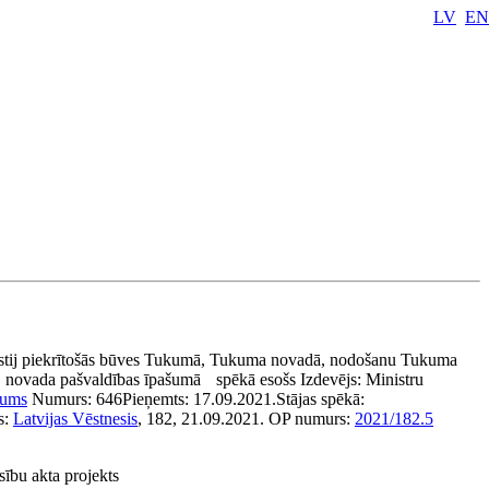
LV
EN
lstij piekrītošās būves Tukumā, Tukuma novadā, nodošanu Tukuma
novada pašvaldības īpašumā
spēkā esošs
Izdevējs:
Ministru
jums
Numurs:
646
Pieņemts:
17.09.2021.
Stājas spēkā:
s:
Latvijas Vēstnesis
, 182, 21.09.2021.
OP numurs:
2021/182.5
esību akta projekts