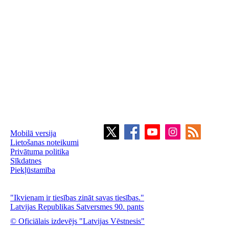
Mobilā versija
Lietošanas noteikumi
Privātuma politika
Sīkdatnes
Piekļūstamība
"Ikvienam ir tiesības zināt savas tiesības."
Latvijas Republikas Satversmes 90. pants
© Oficiālais izdevējs "Latvijas Vēstnesis"