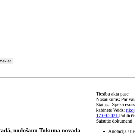
meklēt
Tiesību akta pase
Nosaukums:
Par va
Spēkā esošs
Statuss:
kabinets
Veids:
rīko
17.09.2021.
Publicēt
Saistītie dokumenti
novadā, nodošanu Tukuma novada
Anotācija / ti