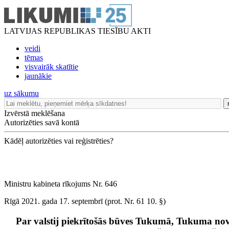
LATVIJAS REPUBLIKAS TIESĪBU AKTI
veidi
tēmas
visvairāk skatītie
jaunākie
uz sākumu
Izvērstā meklēšana
Autorizēties savā kontā
Kādēļ autorizēties vai reģistrēties?
Ministru kabineta rīkojums Nr. 646
Rīgā 2021. gada 17. septembrī (prot. Nr. 61 10. §)
Par valstij piekrītošās būves Tukumā, Tukuma 