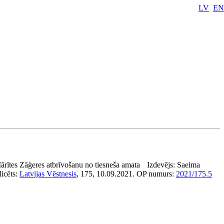
LV
EN
Mārītes Zāģeres atbrīvošanu no tiesneša amata
Izdevējs:
Saeima
icēts:
Latvijas Vēstnesis
, 175, 10.09.2021.
OP numurs:
2021/175.5