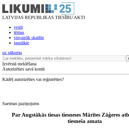
LATVIJAS REPUBLIKAS TIESĪBU AKTI
veidi
tēmas
visvairāk skatītie
jaunākie
uz sākumu
Izvērstā meklēšana
Autorizēties savā kontā
Kādēļ autorizēties vai reģistrēties?
Saeimas paziņojums
Par Augstākās tiesas tiesneses Mārītes Zāģeres at
tiesneša amata