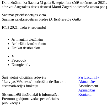
Daru zināmu, ka Saeima šā gada 9. septembra sēdē nolēmusi ar 2021.
atbrīvot Augstākās tiesas tiesnesi Mārīti Zāģeri no tiesneša amata pēc 
Saeimas priekšsēdētājas vietā
Saeimas priekšsēdētājas biedre
D. Beitnere-Le Galla
Rīgā 2021. gada 9. septembrī
Ar manām piezīmēm
Ar lielāka izmēra fontu
Drukāt tiesību aktu
X
Facebook
Draugiem.lv
Šajā vietnē oficiālais izdevējs
Par Likumi.lv
"Latvijas Vēstnesis" nodrošina tiesību aktu
Aktualitātes
sistematizācijas funkciju.
Atsauksmēm
Apmācības
Sistematizēti tiesību akti ir informatīvi.
Kontakti
Pretrunu gadījumā vadās pēc oficiālās
publikācijas.