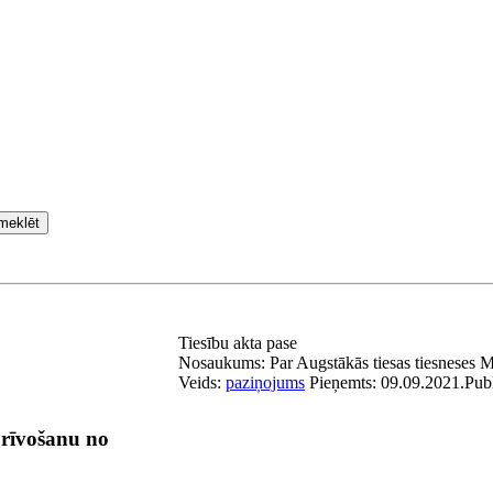
meklēt
Tiesību akta pase
Nosaukums:
Par Augstākās tiesas tiesneses 
Veids:
paziņojums
Pieņemts:
09.09.2021.
Publ
brīvošanu no