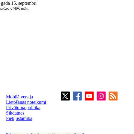
 gada 15. septembri
pašas vēlēšanās.
Mobilā versija
Lietošanas noteikumi
Privātuma politika
Sīkdatnes
Piekļūstamība