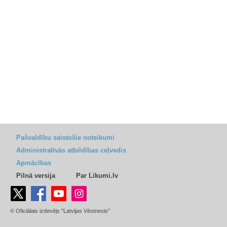
Pašvaldību saistošie noteikumi
Administratīvās atbildības ceļvedis
Apmācības
Pilnā versija
Par Likumi.lv
© Oficiālais izdevējs "Latvijas Vēstnesis"