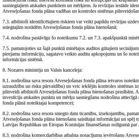
sasniegtajiem atskaites punktiem un mērķiem. Ja revīzijas iestāde iden
Atveseļošanas fonda plāna vadības un kontroles sistēmas pilnveidošan
7.3. atbilstoši identificētajiem riskiem var veikt papildu revīzijas uz
sniegtajām norādēm Atveseļošanas fonda plāna īstenošanā;
7.4. nodrošina pastāvīgu šo noteikumu 7.2. un 7.3. apakšpunktā minēto
7.5. pamatojoties uz šajā punktā minētajos auditos gūtajiem secinājum
pieejamu informāciju, sagatavo veikto auditu apkopojumu un šo not
informācijas sistēmā.
8. Nozares ministrija un Valsts kanceleja:
8.1. nodrošina sava resora Atveseļošanas fonda plāna ietvaros noteikto 
uzraudzību un risku pārvaldību) un veic iekšējās kontroles sistēmas izs
pilnveidi atbilstoši Atveseļošanas fonda plāna īstenošanas prasībām. 
investīciju atskaites punktu un mērķu sasniegšanu nodrošina attiecīgā n
fonda plānā noteiktajai kompetencei;
8.2. nodrošina sava resora sniegto datu ticamību, izsekojamību, pamato
Atveseļošanas fonda plāna īstenošanu saistītajai informācijai un spēj 
Latvijas Republikas un Eiropas Komisijas finansēšanas nolīgumā par
8.3. nodrošina komercdarbības atbalsta nosacījumu ievērošanu Atves