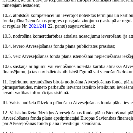
minētajām iestādēm;
10.2. atbilstoši kompetencei un ievērojot noteiktos termiņus un kārtīb
fonda plāna īstenošanas progresa pusgada ziņojuma (saskaņā ar regul
ar regulas Nr.
2021/241
22. pantu) sagatavošanai;
10.3. nodrošina komercdarbības atbalsta nosacījumu ievērošanu (ja at
10.4. ievēro Atveseļošanas fonda plāna publicitātes prasības;
10.5. veic Atveseļošanas fonda plāna īstenošanai nepieciešamās iekšējās
10.6. saskaņā ar līgumu vai vienošanos noteiktā kārtībā atmaksā Atves
finansējumu, ja tas nav izlietots atbilstoši līgumā vai vienošanās do
11. Iepirkumu uzraudzības birojs nodrošina Atveseļošanas fonda plāna 
pirmspārbaudes, minēto pārbaužu ietvaros izteikto ieteikumu ieviešan
ievadi vadības informācijas sistēmā.
III. Valsts budžeta līdzekļu plānošana Atveseļošanas fonda plāna ievie
12. Valsts budžeta līdzekļus Atveseļošanas fonda plāna īstenošanai pl
Atveseļošanas fonda plānā apstiprinātajai Eiropas Savienības finansēj
par Atveseļošanas fonda plāna investīciju īstenošanu.