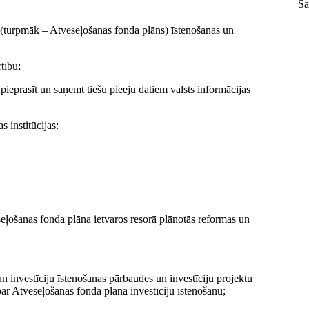
Sa
(turpmāk – Atveseļošanas fonda plāns) īstenošanas un
tību;
s pieprasīt un saņemt tiešu pieeju datiem valsts informācijas
.
 institūcijas:
seļošanas fonda plāna ietvaros resorā plānotās reformas un
n investīciju īstenošanas pārbaudes un investīciju projektu
par Atveseļošanas fonda plāna investīciju īstenošanu;