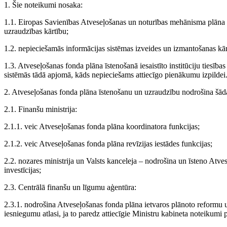
1. Šie noteikumi nosaka:
1.1. Eiropas Savienības Atveseļošanas un noturības mehānisma plāna 
uzraudzības kārtību;
1.2. nepieciešamās informācijas sistēmas izveides un izmantošanas kār
1.3. Atveseļošanas fonda plāna īstenošanā iesaistīto institūciju tiesība
sistēmās tādā apjomā, kāds nepieciešams attiecīgo pienākumu izpildei
2. Atveseļošanas fonda plāna īstenošanu un uzraudzību nodrošina šādas
2.1. Finanšu ministrija:
2.1.1. veic Atveseļošanas fonda plāna koordinatora funkcijas;
2.1.2. veic Atveseļošanas fonda plāna revīzijas iestādes funkcijas;
2.2. nozares ministrija un Valsts kanceleja – nodrošina un īsteno Atve
investīcijas;
2.3. Centrālā finanšu un līgumu aģentūra:
2.3.1. nodrošina Atveseļošanas fonda plāna ietvaros plānoto reformu u
iesniegumu atlasi, ja to paredz attiecīgie Ministru kabineta noteikumi 