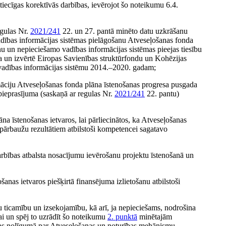
tiecīgas korektīvās darbības, ievērojot šo noteikumu 6.4.
egulas Nr.
2021/241
22. un 27. pantā minēto datu uzkrāšanu
vadības informācijas sistēmas pielāgošanu Atveseļošanas fonda
u un nepieciešamo vadības informācijas sistēmas pieejas tiesību
a un izvērtē Eiropas Savienības struktūrfondu un Kohēzijas
 vadības informācijas sistēmu 2014.–2020. gadam;
rmāciju Atveseļošanas fonda plāna īstenošanas progresa pusgada
ieprasījuma (saskaņā ar regulas Nr.
2021/241
22. pantu)
na īstenošanas ietvaros, lai pārliecinātos, ka Atveseļošanas
 pārbaužu rezultātiem atbilstoši kompetencei sagatavo
darbības atbalsta nosacījumu ievērošanu projektu īstenošanā un
nas ietvaros piešķirtā finansējuma izlietošanu atbilstoši
u ticamību un izsekojamību, kā arī, ja nepieciešams, nodrošina
jai un spēj to uzrādīt šo noteikumu
2. punktā
minētajām
nas nolīgumā par Atveseļošanas un noturības mehānismu