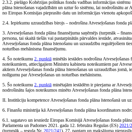
2.3.2. pielāgo Kohēzijas politikas fondu vadības informācijas sistēm
plāna īstenošanas vajadzībām un uztur šo sistēmu, lai nodrošinātu ar 
no Eiropas Komisijas pieprasīto datu un informācijas vienotu apkopo
2.4. Iepirkumu uzraudzības birojs – nodrošina Atveseļošanas fonda p
3. Atveseļošanas fonda plāna finansējuma saņēmējs (turpmāk – finansē
persona, tai skaitā tiešās vai pastarpinātās pārvaldes iestāde, atvasināta
Atveseļošanas fonda plāna īstenošanu un uzraudzību regulējošiem tie
noturības mehānisma finansējumu.
4. Šo noteikumu
2. punktā
minētās iestādes nodrošina Atveseļošanas 
noteikumiem, attiecīgajiem Ministru kabineta noteikumiem par Atveseļo
aktiem Atveseļošanas fonda plāna īstenošanas un uzraudzības jomā, i
nolīgumu par Atveseļošanas un noturības mehānismu.
5. Šo noteikumu
2. punktā
minētajām iestādēm ir pieejama ar Atveseļo
nodrošinātu šajos noteikumos minēto Atveseļošanas fonda plāna īsten
II. Institūciju kompetence Atveseļošanas fonda plāna īstenošanā un u
6. Finanšu ministrija kā Atveseļošanas fonda plāna koordinators nodr
6.1. sagatavo un iesniedz Eiropas Komisijā Atveseļošanas fonda plāna
Parlamenta un Padomes 2021. gada 12. februāra Regulas (ES)
2021/
(turpmāk – regula Nr.
2021/241
), 27. pantam un maksājuma pieprasīj