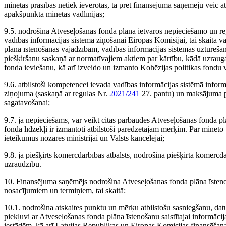
minētās prasības netiek ievērotas, tā pret finansējuma saņēmēju veic at
apakšpunktā minētās vadlīnijas;
9.5. nodrošina Atveseļošanas fonda plāna ietvaros nepieciešamo un r
vadības informācijas sistēmā ziņošanai Eiropas Komisijai, tai skaitā 
plāna īstenošanas vajadzībām, vadības informācijas sistēmas uzturēšan
piešķiršanu saskaņā ar normatīvajiem aktiem par kārtību, kādā uzraug
fonda ieviešanu, kā arī izveido un izmanto Kohēzijas politikas fondu
9.6. atbilstoši kompetencei ievada vadības informācijas sistēmā info
ziņojuma (saskaņā ar regulas Nr.
2021/241
27. pantu) un maksājuma p
sagatavošanai;
9.7. ja nepieciešams, var veikt citas pārbaudes Atveseļošanas fonda plā
fonda līdzekļi ir izmantoti atbilstoši paredzētajam mērķim. Par minēto
ieteikumus nozares ministrijai un Valsts kancelejai;
9.8. ja piešķirts komercdarbības atbalsts, nodrošina piešķirtā komerc
uzraudzību.
10. Finansējuma saņēmējs nodrošina Atveseļošanas fonda plāna īstenoša
nosacījumiem un termiņiem, tai skaitā:
10.1. nodrošina atskaites punktu un mērķu atbilstošu sasniegšanu, dat
piekļuvi ar Atveseļošanas fonda plāna īstenošanu saistītajai informāci
iestādēm, kā arī Latvijas Republikas un Eiropas Komisijas finansēša