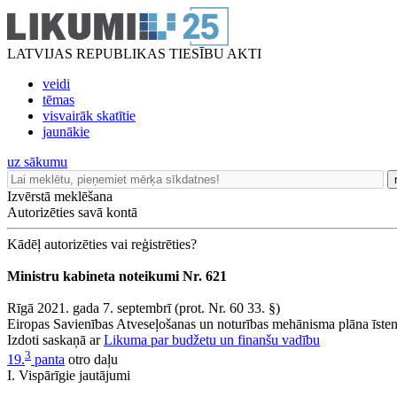
LATVIJAS REPUBLIKAS TIESĪBU AKTI
veidi
tēmas
visvairāk skatītie
jaunākie
uz sākumu
Izvērstā meklēšana
Autorizēties savā kontā
Kādēļ autorizēties vai reģistrēties?
Ministru kabineta noteikumi Nr. 621
Rīgā 2021. gada 7. septembrī (prot. Nr. 60 33. §)
Eiropas Savienības Atveseļošanas un noturības mehānisma plāna īsten
Izdoti saskaņā ar
Likuma par budžetu un finanšu vadību
3
19.
panta
otro daļu
I. Vispārīgie jautājumi