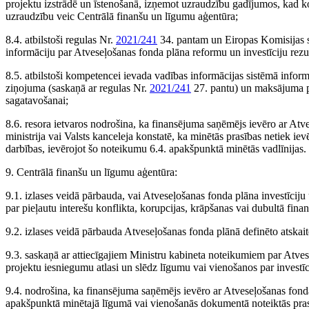
projektu izstrādē un īstenošanā, izņemot uzraudzību gadījumos, kad k
uzraudzību veic Centrālā finanšu un līgumu aģentūra;
8.4. atbilstoši regulas Nr.
2021/241
34. pantam un Eiropas Komisijas s
informāciju par Atveseļošanas fonda plāna reformu un investīciju rezu
8.5. atbilstoši kompetencei ievada vadības informācijas sistēmā info
ziņojuma (saskaņā ar regulas Nr.
2021/241
27. pantu) un maksājuma p
sagatavošanai;
8.6. resora ietvaros nodrošina, ka finansējuma saņēmējs ievēro ar Atve
ministrija vai Valsts kanceleja konstatē, ka minētās prasības netiek iev
darbības, ievērojot šo noteikumu 6.4. apakšpunktā minētās vadlīnijas.
9. Centrālā finanšu un līgumu aģentūra:
9.1. izlases veidā pārbauda, vai Atveseļošanas fonda plāna investīcij
par pieļautu interešu konflikta, korupcijas, krāpšanas vai dubultā fina
9.2. izlases veidā pārbauda Atveseļošanas fonda plānā definēto atskait
9.3. saskaņā ar attiecīgajiem Ministru kabineta noteikumiem par Atvese
projektu iesniegumu atlasi un slēdz līgumu vai vienošanos par investīc
9.4. nodrošina, ka finansējuma saņēmējs ievēro ar Atveseļošanas fonda
apakšpunktā minētajā līgumā vai vienošanās dokumentā noteiktās prasī