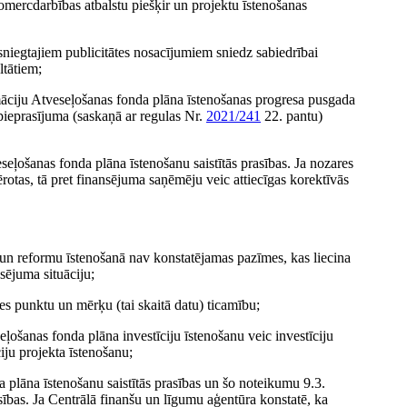
omercdarbības atbalstu piešķir un projektu īstenošanas
niegtajiem publicitātes nosacījumiem sniedz sabiedrībai
ltātiem;
rmāciju Atveseļošanas fonda plāna īstenošanas progresa pusgada
ieprasījuma (saskaņā ar regulas Nr.
2021/241
22. pantu)
seļošanas fonda plāna īstenošanu saistītās prasības. Ja nozares
ērotas, tā pret finansējuma saņēmēju veic attiecīgas korektīvās
u un reformu īstenošanā nav konstatējamas pazīmes, kas liecina
nsējuma situāciju;
es punktu un mērķu (tai skaitā datu) ticamību;
ļošanas fonda plāna investīciju īstenošanu veic investīciju
iju projekta īstenošanu;
 plāna īstenošanu saistītās prasības un šo noteikumu 9.3.
bas. Ja Centrālā finanšu un līgumu aģentūra konstatē, ka