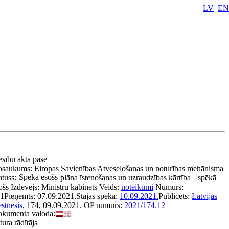
LV
EN
esību akta pase
osaukums:
Eiropas Savienības Atveseļošanas un noturības mehānisma
Spēkā esošs
atuss:
plāna īstenošanas un uzraudzības kārtība
spēkā
ošs
Izdevējs:
Ministru kabinets
Veids:
noteikumi
Numurs:
1
Pieņemts:
07.09.2021.
Stājas spēkā:
10.09.2021.
Publicēts:
Latvijas
stnesis
, 174, 09.09.2021.
OP numurs:
2021/174.12
kumenta valoda:
tura rādītājs