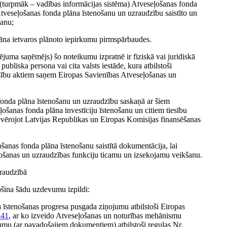
u (turpmāk – vadības informācijas sistēma) Atveseļošanas fonda
Atveseļošanas fonda plāna īstenošanu un uzraudzību saistīto un
šanu;
lāna ietvaros plānoto iepirkumu pirmspārbaudes.
juma saņēmējs) šo noteikumu izpratnē ir fiziskā vai juridiskā
 publiska persona vai cita valsts iestāde, kura atbilstoši
sību aktiem saņem Eiropas Savienības Atveseļošanas un
fonda plāna īstenošanu un uzraudzību saskaņā ar šiem
šanas fonda plāna investīciju īstenošanu un citiem tiesību
evērojot Latvijas Republikas un Eiropas Komisijas finansēšanas
šanas fonda plāna īstenošanu saistītā dokumentācija, lai
ošanas un uzraudzības funkciju ticamu un izsekojamu veikšanu.
zraudzībā
ošina šādu uzdevumu izpildi:
 īstenošanas progresa pusgada ziņojumu atbilstoši Eiropas
241
, ar ko izveido Atveseļošanas un noturības mehānismu
umu (ar pavadošajiem dokumentiem) atbilstoši regulas Nr.