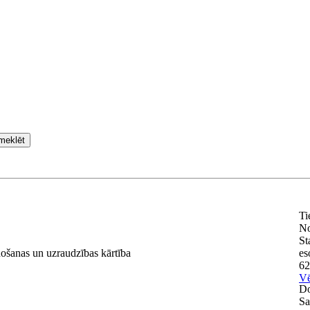
meklēt
Ti
N
St
ošanas un uzraudzības kārtība
es
62
Vē
Do
Sa