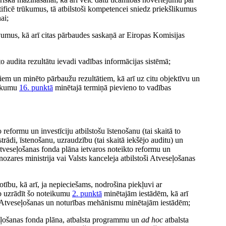
tificē trūkumus, tā atbilstoši kompetencei sniedz priekšlikumus
ai;
devumus, kā arī citas pārbaudes saskaņā ar Eiropas Komisijas
 audita rezultātu ievadi vadības informācijas sistēmā;
iem un minēto pārbaužu rezultātiem, kā arī uz citu objektīvu un
eikumu
16. punktā
minētajā termiņā pievieno to vadības
reformu un investīciju atbilstošu īstenošanu (tai skaitā to
trādi, īstenošanu, uzraudzību (tai skaitā iekšējo auditu) un
Atveseļošanas fonda plāna ietvaros noteikto reformu un
ozares ministrija vai Valsts kanceleja atbilstoši Atveseļošanas
tību, kā arī, ja nepieciešams, nodrošina piekļuvi ar
to uzrādīt šo noteikumu
2. punktā
minētajām iestādēm, kā arī
 Atveseļošanas un noturības mehānismu minētajām iestādēm;
eļošanas fonda plāna, atbalsta programmu un
ad hoc
atbalsta