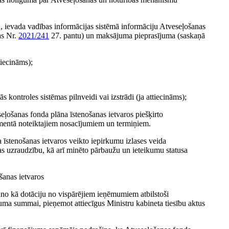
u, ievada vadības informācijas sistēmā informāciju Atveseļošanas
as Nr.
2021/241
27. pantu) un maksājuma pieprasījuma (saskaņā
tiecināms);
 kontroles sistēmas pilnveidi vai izstrādi (ja attiecināms);
eļošanas fonda plāna īstenošanas ietvaros piešķirto
kumentā noteiktajiem nosacījumiem un termiņiem.
īstenošanas ietvaros veikto iepirkumu izlases veida
as uzraudzību, kā arī minēto pārbaužu un ieteikumu statusa
šanas ietvaros
āno kā dotāciju no vispārējiem ieņēmumiem atbilstoši
uma summai, pieņemot attiecīgus Ministru kabineta tiesību aktus