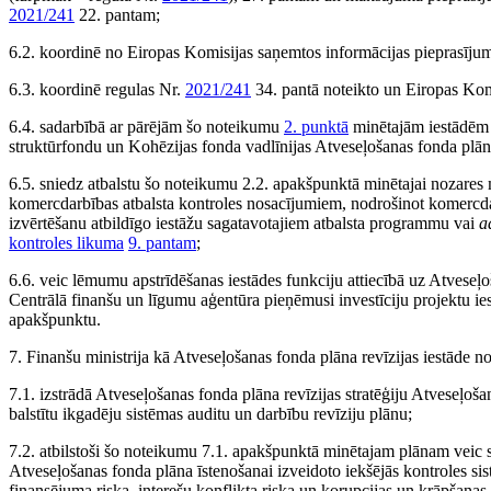
2021/241
22. pantam;
6.2. koordinē no Eiropas Komisijas saņemtos informācijas pieprasīju
6.3. koordinē regulas Nr.
2021/241
34. pantā noteikto un Eiropas Komis
6.4. sadarbībā ar pārējām šo noteikumu
2. punktā
minētajām iestādēm i
struktūrfondu un Kohēzijas fonda vadlīnijas Atveseļošanas fonda plā
6.5. sniedz atbalstu šo noteikumu 2.2. apakšpunktā minētajai nozares min
komercdarbības atbalsta kontroles nosacījumiem, nodrošinot komercdarb
izvērtēšanu atbildīgo iestāžu sagatavotajiem atbalsta programmu vai
a
kontroles likuma
9. pantam
;
6.6. veic lēmumu apstrīdēšanas iestādes funkciju attiecībā uz Atvese
Centrālā finanšu un līgumu aģentūra pieņēmusi investīciju projektu ie
apakšpunktu.
7. Finanšu ministrija kā Atveseļošanas fonda plāna revīzijas iestāde 
7.1. izstrādā Atveseļošanas fonda plāna revīzijas stratēģiju Atveseļo
balstītu ikgadēju sistēmas auditu un darbību revīziju plānu;
7.2. atbilstoši šo noteikumu 7.1. apakšpunktā minētajam plānam veic si
Atveseļošanas fonda plāna īstenošanai izveidoto iekšējās kontroles s
finansējuma riska, interešu konflikta riska un korupcijas un krāpšanas