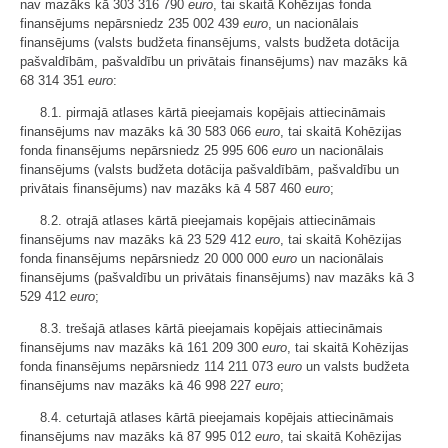
nav mazāks kā 303 316 790
euro
, tai skaitā Kohēzijas fonda
finansējums nepārsniedz 235 002 439
euro
, un nacionālais
finansējums (valsts budžeta finansējums, valsts budžeta dotācija
pašvaldībām, pašvaldību un privātais finansējums) nav mazāks kā
68 314 351
euro
:
8.1. pirmajā atlases kārtā pieejamais kopējais attiecināmais
finansējums nav mazāks kā 30 583 066
euro
, tai skaitā Kohēzijas
fonda finansējums nepārsniedz 25 995 606
euro
un nacionālais
finansējums (valsts budžeta dotācija pašvaldībām, pašvaldību un
privātais finansējums) nav mazāks kā 4 587 460
euro
;
8.2. otrajā atlases kārtā pieejamais kopējais attiecināmais
finansējums nav mazāks kā 23 529 412
euro
, tai skaitā Kohēzijas
fonda finansējums nepārsniedz 20 000 000
euro
un nacionālais
finansējums (pašvaldību un privātais finansējums) nav mazāks kā 3
529 412
euro
;
8.3. trešajā atlases kārtā pieejamais kopējais attiecināmais
finansējums nav mazāks kā 161 209 300
euro
, tai skaitā Kohēzijas
fonda finansējums nepārsniedz 114 211 073
euro
un valsts budžeta
finansējums nav mazāks kā 46 998 227
euro
;
8.4. ceturtajā atlases kārtā pieejamais kopējais attiecināmais
finansējums nav mazāks kā 87 995 012
euro
, tai skaitā Kohēzijas