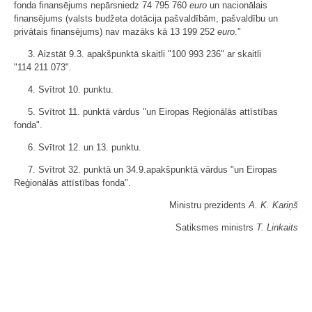
fonda finansējums nepārsniedz 74 795 760
euro
un nacionālais
finansējums (valsts budžeta dotācija pašvaldībām, pašvaldību un
privātais finansējums) nav mazāks kā 13 199 252
euro
."
3. Aizstāt 9.3. apakšpunktā skaitli "100 993 236" ar skaitli
"114 211 073".
4. Svītrot 10. punktu.
5. Svītrot 11. punktā vārdus "un Eiropas Reģionālās attīstības
fonda".
6. Svītrot 12. un 13. punktu.
7. Svītrot 32. punktā un 34.9.apakšpunktā vārdus "un Eiropas
Reģionālās attīstības fonda".
Ministru prezidents
A. K. Kariņš
Satiksmes ministrs
T. Linkaits