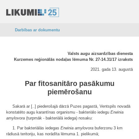
Darbības ar dokumentu
Valsts augu aizsardzības dienesta
Kurzemes reģionālās nodaļas lēmuma Nr. 27-14.31/17 izraksts
2021. gada 13. augustā
Par fitosanitāro pasākumu
piemērošanu
Sakarā ar [..] piederošajā dārzā Puzes pagastā, Ventspils novadā
konstatēto augu karantīnas organismu - bakteriālo iedegu
Erwinia
amylovora
(turpmāk - bakteriālā iedega) nosaku:
1. Par bakteriālās iedegas
Erwinia amylovora
buferzonu 3 km
rādiusā teritoriju, kas norādīta lēmuma 1. pielikumā;