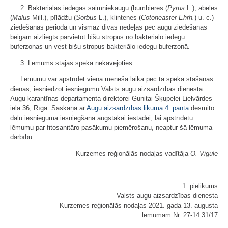
2. Bakteriālās iedegas saimniekaugu (bumbieres (
Pyrus
L.), ābeles
(
Malus
Mill.), pīlādžu (
Sorbus
L.), klintenes (
Cotoneaster
Ehrh.
) u. c.)
ziedēšanas periodā un vismaz divas nedēļas pēc augu ziedēšanas
beigām aizliegts pārvietot bišu stropus no bakteriālo iedegu
buferzonas un vest bišu stropus bakteriālo iedegu buferzonā.
3. Lēmums stājas spēkā nekavējoties.
Lēmumu var apstrīdēt viena mēneša laikā pēc tā spēkā stāšanās
dienas, iesniedzot iesniegumu Valsts augu aizsardzības dienesta
Augu karantīnas departamenta direktorei Gunitai Šķupelei Lielvārdes
ielā 36, Rīgā. Saskaņā ar
Augu aizsardzības likuma
4. panta
desmito
daļu iesnieguma iesniegšana augstākai iestādei, lai apstrīdētu
lēmumu par fitosanitāro pasākumu piemērošanu, neaptur šā lēmuma
darbību.
Kurzemes reģionālās nodaļas vadītāja
O. Vigule
1. pielikums
Valsts augu aizsardzības dienesta
Kurzemes reģionālās nodaļas 2021. gada 13. augusta
lēmumam Nr. 27-14.31/17