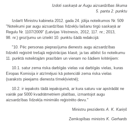
Izdoti saskaņā ar Augu aizsardzības likuma
5. panta 2. punktu
Izdarīt Ministru kabineta 2012. gada 24. jūlija noteikumos Nr. 509
"Noteikumi par augu aizsardzības līdzekļu laišanu tirgū saskaņā ar
Regulu Nr. 1107/2009" (Latvijas Vēstnesis, 2012, 117. nr.; 2013,
98. nr.) grozījumu un izteikt 10. punktu šādā redakcijā:
"10. Pēc personas pieprasījuma dienests augu aizsardzības
līdzekli reģistrē trešajā reģistrācijas klasē, ja tas atbilst šo noteikumu
11. punktā noteiktajām prasībām un vienam no šādiem kritērijiem:
10.1. satur zema riska darbīgās vielas vai darbīgās vielas, kuras
Eiropas Komisija ir atzīmējusi kā potenciāli zema riska vielas
(saraksts pieejams dienesta tīmekļvietnē);
10.2. ir iepakots tādā iepakojumā, ar kura saturu var apstrādāt ne
vairāk par 5000 kvadrātmetriem platības, izmantojot augu
aizsardzības līdzekļa minimālo reģistrēto devu."
Ministru prezidents
A. K. Kariņš
Zemkopības ministrs
K. Gerhards