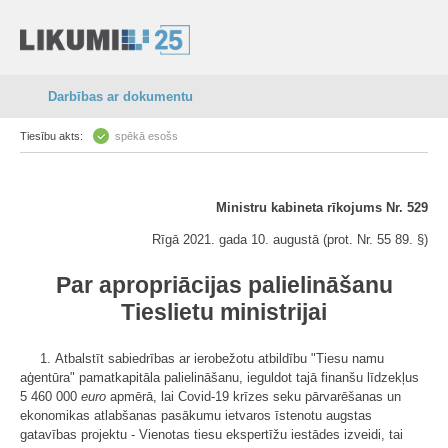
Darbības ar dokumentu
Tiesību akts:
spēkā esošs
Ministru kabineta rīkojums Nr. 529
Rīgā 2021. gada 10. augustā (prot. Nr. 55 89. §)
Par apropriācijas palielināšanu
Tieslietu ministrijai
1. Atbalstīt sabiedrības ar ierobežotu atbildību "Tiesu namu
aģentūra" pamatkapitāla palielināšanu, ieguldot tajā finanšu līdzekļus
5 460 000
euro
apmērā, lai Covid-19 krīzes seku pārvarēšanas un
ekonomikas atlabšanas pasākumu ietvaros īstenotu augstas
gatavības projektu - Vienotas tiesu ekspertīžu iestādes izveidi, tai