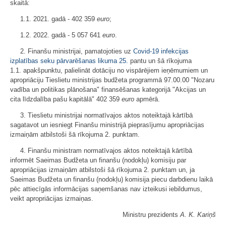
skaitā:
1.1. 2021. gadā - 402 359
euro
;
1.2. 2022. gadā - 5 057 641
euro
.
2. Finanšu ministrijai, pamatojoties uz
Covid-19 infekcijas
izplatības seku pārvarēšanas likuma
25.
pantu un šā rīkojuma
1.1. apakšpunktu, palielināt dotāciju no vispārējiem ieņēmumiem un
apropriāciju Tieslietu ministrijas budžeta programmā 97.00.00 "Nozaru
vadība un politikas plānošana" finansēšanas kategorijā "Akcijas un
cita līdzdalība pašu kapitālā" 402 359
euro
apmērā.
3. Tieslietu ministrijai normatīvajos aktos noteiktajā kārtībā
sagatavot un iesniegt Finanšu ministrijā pieprasījumu apropriācijas
izmaiņām atbilstoši šā rīkojuma 2. punktam.
4. Finanšu ministram normatīvajos aktos noteiktajā kārtībā
informēt Saeimas Budžeta un finanšu (nodokļu) komisiju par
apropriācijas izmaiņām atbilstoši šā rīkojuma 2. punktam un, ja
Saeimas Budžeta un finanšu (nodokļu) komisija piecu darbdienu laikā
pēc attiecīgās informācijas saņemšanas nav izteikusi iebildumus,
veikt apropriācijas izmaiņas.
Ministru prezidents
A. K. Kariņš