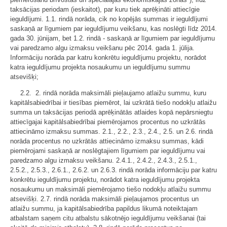
taksācijas periodam (ieskaitot), par kuru tiek aprēķināti attiecīgie
ieguldījumi. 1.1. rindā norāda, cik no kopējās summas ir ieguldījumi
saskaņā ar līgumiem par ieguldījumu veikšanu, kas noslēgti līdz 2014.
gada 30. jūnijam, bet 1.2. rindā - saskaņā ar līgumiem par ieguldījumu
vai paredzamo algu izmaksu veikšanu pēc 2014. gada 1. jūlija.
Informāciju norāda par katru konkrētu ieguldījumu projektu, norādot
katra ieguldījumu projekta nosaukumu un ieguldījumu summu
atsevišķi;
2.2. 2. rindā norāda maksimāli pieļaujamo atlaižu summu, kuru
kapitālsabiedrībai ir tiesības piemērot, lai uzkrātā tiešo nodokļu atlaižu
summa un taksācijas periodā aprēķinātās atlaides kopā nepārsniegtu
attiecīgajai kapitālsabiedrībai piemērojamos procentus no uzkrātās
attiecināmo izmaksu summas. 2.1., 2.2., 2.3., 2.4., 2.5. un 2.6. rindā
norāda procentus no uzkrātās attiecināmo izmaksu summas, kādi
piemērojami saskaņā ar noslēgtajiem līgumiem par ieguldījumu vai
paredzamo algu izmaksu veikšanu. 2.4.1., 2.4.2., 2.4.3., 2.5.1.,
2.5.2., 2.5.3., 2.6.1., 2.6.2. un 2.6.3. rindā norāda informāciju par katru
konkrētu ieguldījumu projektu, norādot katra ieguldījumu projekta
nosaukumu un maksimāli piemērojamo tiešo nodokļu atlaižu summu
atsevišķi. 2.7. rindā norāda maksimāli pieļaujamos procentus un
atlaižu summu, ja kapitālsabiedrība papildus likumā noteiktajam
atbalstam saņem citu atbalstu sākotnējo ieguldījumu veikšanai (tai