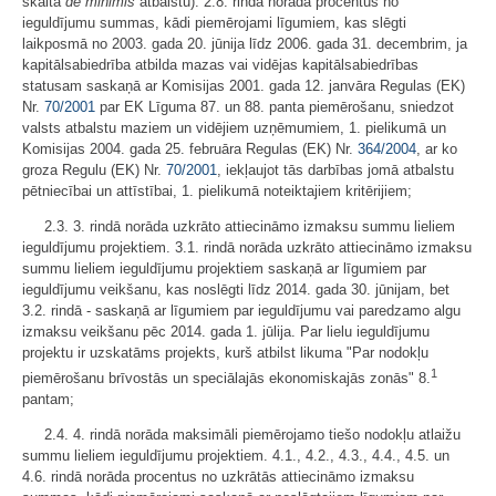
skaitā
de minimis
atbalstu). 2.8. rindā norāda procentus no
ieguldījumu summas, kādi piemērojami līgumiem, kas slēgti
laikposmā no 2003. gada 20. jūnija līdz 2006. gada 31. decembrim, ja
kapitālsabiedrība atbilda mazas vai vidējas kapitālsabiedrības
statusam saskaņā ar Komisijas 2001. gada 12. janvāra Regulas (EK)
Nr.
70/2001
par EK Līguma 87. un 88. panta piemērošanu, sniedzot
valsts atbalstu maziem un vidējiem uzņēmumiem, 1. pielikumā un
Komisijas 2004. gada 25. februāra Regulas (EK) Nr.
364/2004
, ar ko
groza Regulu (EK) Nr.
70/2001
, iekļaujot tās darbības jomā atbalstu
pētniecībai un attīstībai, 1. pielikumā noteiktajiem kritērijiem;
2.3. 3. rindā norāda uzkrāto attiecināmo izmaksu summu lieliem
ieguldījumu projektiem. 3.1. rindā norāda uzkrāto attiecināmo izmaksu
summu lieliem ieguldījumu projektiem saskaņā ar līgumiem par
ieguldījumu veikšanu, kas noslēgti līdz 2014. gada 30. jūnijam, bet
3.2. rindā - saskaņā ar līgumiem par ieguldījumu vai paredzamo algu
izmaksu veikšanu pēc 2014. gada 1. jūlija. Par lielu ieguldījumu
projektu ir uzskatāms projekts, kurš atbilst likuma "Par nodokļu
1
piemērošanu brīvostās un speciālajās ekonomiskajās zonās" 8.
pantam;
2.4. 4. rindā norāda maksimāli piemērojamo tiešo nodokļu atlaižu
summu lieliem ieguldījumu projektiem. 4.1., 4.2., 4.3., 4.4., 4.5. un
4.6. rindā norāda procentus no uzkrātās attiecināmo izmaksu