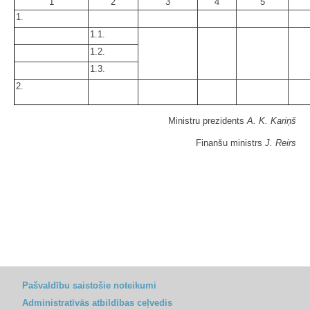
1
2
3
4
5
1.
1.1.
1.2.
1.3.
2.
Ministru prezidents
A. K. Kariņš
Finanšu ministrs
J. Reirs
Pašvaldību saistošie noteikumi
Administratīvās atbildības ceļvedis