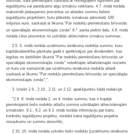
summas, kādi piemērojami saskaņā ar noslēgtajiem līgumiem par
ieguldījumu vai paredzamo algu izmaksu veikšanu. 4.7. rindā norāda
maksimāli pieļaujamos procentus un atlaides summu lieliem
ieguldījumu projektiem, kuru plānotās izmaksas pārsniedz 100
miljonus
euro
, saskaņā ar likuma "Par nodokļu piemērošanu brīvostās
1
un speciālajās ekonomiskajās zonās" 8.
panta piekto daļu. 4.8. rindā
norāda citus procentus no uzkrātās attiecināmo izmaksu summas;
2.5. 5. rindā norāda uzņēmumu ienākuma nodokļa summu, kuru
kapitālsabiedrība pārskata gadā ir aprēķinājusi par dividendēm, kas
iegūtas no darbībām likumā "Par nodokļu piemērošanu brīvostās un
speciālajās ekonomiskajās zonās" noteiktajās atbalstāmajās nozarēs
un kuru var samazināt par uzņēmumu ienākuma nodokļa atlaidi
saskaņā ar likumu "Par nodokļu piemērošanu brīvostās un speciālajās
ekonomiskajās zonās";".
3. Izteikt 2.9., 2.10., 2.11. un 2.12. apakšpunktu šādā redakcijā:
"2.9. 9. rindā norāda 2. un 4. rindas summu, kas ir kopējā
piemērojamā tiešo nodokļu atlaižu summa uzkrātajām attiecināmajām
izmaksām. 9.1., 9.2. un 9.3. rindā norāda informāciju par katru
konkrētu ieguldījumu projektu, norādot katra ieguldījumu projekta
nosaukumu un summu atsevišķi;
2.10. 10. rindā norāda uzkrāto tiešo nodokļu (uzņēmumu ienākuma