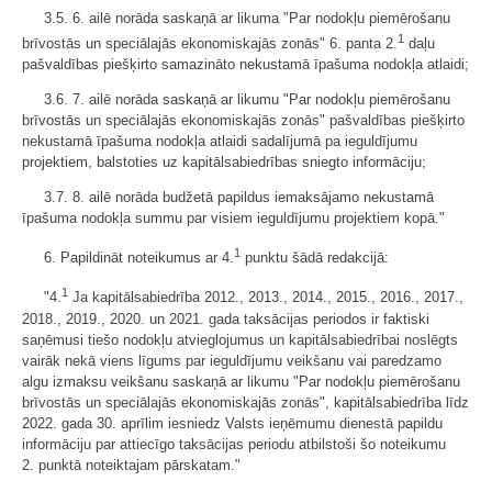
3.5. 6. ailē norāda saskaņā ar likuma "Par nodokļu piemērošanu
1
brīvostās un speciālajās ekonomiskajās zonās" 6. panta 2.
daļu
pašvaldības piešķirto samazināto nekustamā īpašuma nodokļa atlaidi;
3.6. 7. ailē norāda saskaņā ar likumu "Par nodokļu piemērošanu
brīvostās un speciālajās ekonomiskajās zonās" pašvaldības piešķirto
nekustamā īpašuma nodokļa atlaidi sadalījumā pa ieguldījumu
projektiem, balstoties uz kapitālsabiedrības sniegto informāciju;
3.7. 8. ailē norāda budžetā papildus iemaksājamo nekustamā
īpašuma nodokļa summu par visiem ieguldījumu projektiem kopā."
1
6. Papildināt noteikumus ar 4.
punktu šādā redakcijā:
1
"4.
Ja kapitālsabiedrība 2012., 2013., 2014., 2015., 2016., 2017.,
2018., 2019., 2020. un 2021. gada taksācijas periodos ir faktiski
saņēmusi tiešo nodokļu atvieglojumus un kapitālsabiedrībai noslēgts
vairāk nekā viens līgums par ieguldījumu veikšanu vai paredzamo
algu izmaksu veikšanu saskaņā ar likumu "Par nodokļu piemērošanu
brīvostās un speciālajās ekonomiskajās zonās", kapitālsabiedrība līdz
2022. gada 30. aprīlim iesniedz Valsts ieņēmumu dienestā papildu
informāciju par attiecīgo taksācijas periodu atbilstoši šo noteikumu
2. punktā noteiktajam pārskatam."