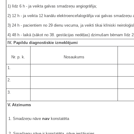
1) līdz 6 h - ja veikta galvas smadzeņu angiogrāfija;
2) 12 h - ja veikta 12 kanālu elektroencefalogrāfija vai galvas smadzeņu 
3) 24 h - pacientiem no 29 dienu vecuma, ja veikti tikai klīniski neiroloģi
4) 48 h - laikā (sākot no 38. gestācijas nedēļas) dzimušam bērnam līdz
IV. Papildu diagnostiskie izmeklējumi
Nr. p. k.
Nosaukums
1.
2.
3.
V. Atzinums
nav
1. Smadzeņu nāve
konstatēta
2. Smadzeņu nāve ir konstatēta, nāve iestājusies