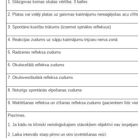
1. Glāzgovas komas skalas vērtība: 3 balles
2. Platas vai vidēji platas uz gaismas kairinājumu nereaģējošas acu zīlīt
3. Spontāno kustību trūkums (izņemot spinālos refleksus)
4. Reakcijas zudums uz sāpju kairinājumu trijzaru nerva zonā
5. Radzenes refleksa zudums
6. Okulocefālā refleksa zudums
7. Okulovestibulārā refleksa zudums
8. Noturīgs spontānās elpošanas zudums
9. Meklēšanas refleksa un zīšanas refleksa zudums (pacientiem līdz v
Piezīmes.
1. Ja kādu no klīniski neiroloģiskajiem stāvokļiem objektīvi nav iespēja
2. Laika intervāls starp pirmo un otro izvērtēšanas reizi: