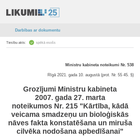
Darbības ar dokumentu
Tiesību akts:
spēkā esošs
Ministru kabineta noteikumi Nr. 538
Rīgā 2021. gada 10. augustā (prot. Nr. 55 45. §)
Grozījumi Ministru kabineta
2007. gada 27. marta
noteikumos Nr. 215 "Kārtība, kādā
veicama smadzeņu un bioloģiskās
nāves fakta konstatēšana un miruša
cilvēka nodošana apbedīšanai"