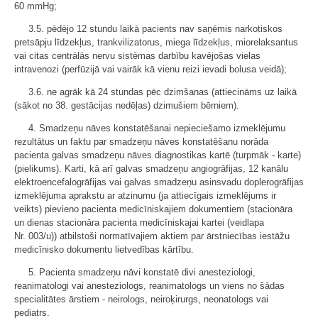
60 mmHg;
3.5. pēdējo 12 stundu laikā pacients nav saņēmis narkotiskos
pretsāpju līdzekļus, trankvilizatorus, miega līdzekļus, miorelaksantus
vai citas centrālās nervu sistēmas darbību kavējošas vielas
intravenozi (perfūzijā vai vairāk kā vienu reizi ievadi bolusa veidā);
3.6. ne agrāk kā 24 stundas pēc dzimšanas (attiecināms uz laikā
(sākot no 38. gestācijas nedēļas) dzimušiem bērniem).
4. Smadzeņu nāves konstatēšanai nepieciešamo izmeklējumu
rezultātus un faktu par smadzeņu nāves konstatēšanu norāda
pacienta galvas smadzeņu nāves diagnostikas kartē (turpmāk - karte)
(pielikums). Karti, kā arī galvas smadzeņu angiogrāfijas, 12 kanālu
elektroencefalogrāfijas vai galvas smadzeņu asinsvadu doplerogrāfijas
izmeklējuma aprakstu ar atzinumu (ja attiecīgais izmeklējums ir
veikts) pievieno pacienta medicīniskajiem dokumentiem (stacionāra
un dienas stacionāra pacienta medicīniskajai kartei (veidlapa
Nr. 003/u)) atbilstoši normatīvajiem aktiem par ārstniecības iestāžu
medicīnisko dokumentu lietvedības kārtību.
5. Pacienta smadzeņu nāvi konstatē divi anesteziologi,
reanimatologi vai anesteziologs, reanimatologs un viens no šādas
specialitātes ārstiem - neirologs, neiroķirurgs, neonatologs vai
pediatrs.