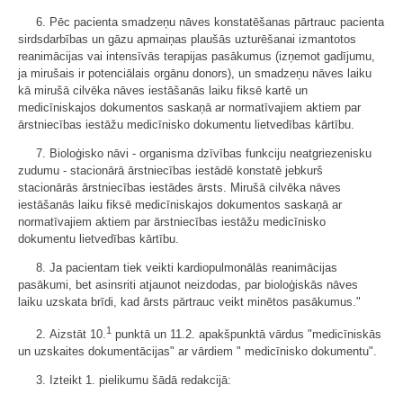
6. Pēc pacienta smadzeņu nāves konstatēšanas pārtrauc pacienta
sirdsdarbības un gāzu apmaiņas plaušās uzturēšanai izmantotos
reanimācijas vai intensīvās terapijas pasākumus (izņemot gadījumu,
ja mirušais ir potenciālais orgānu donors), un smadzeņu nāves laiku
kā mirušā cilvēka nāves iestāšanās laiku fiksē kartē un
medicīniskajos dokumentos saskaņā ar normatīvajiem aktiem par
ārstniecības iestāžu medicīnisko dokumentu lietvedības kārtību.
7. Bioloģisko nāvi - organisma dzīvības funkciju neatgriezenisku
zudumu - stacionārā ārstniecības iestādē konstatē jebkurš
stacionārās ārstniecības iestādes ārsts. Mirušā cilvēka nāves
iestāšanās laiku fiksē medicīniskajos dokumentos saskaņā ar
normatīvajiem aktiem par ārstniecības iestāžu medicīnisko
dokumentu lietvedības kārtību.
8. Ja pacientam tiek veikti kardiopulmonālās reanimācijas
pasākumi, bet asinsriti atjaunot neizdodas, par bioloģiskās nāves
laiku uzskata brīdi, kad ārsts pārtrauc veikt minētos pasākumus."
1
2. Aizstāt 10.
punktā un 11.2. apakšpunktā vārdus "medicīniskās
un uzskaites dokumentācijas" ar vārdiem " medicīnisko dokumentu".
3. Izteikt 1. pielikumu šādā redakcijā: