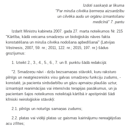
Izdoti saskaņā ar likuma
"Par miruša cilvēka ķermeņa aizsardzību
un cilvēka audu un orgānu izmantošanu
medicīnā" 7. pantu
Izdarīt Ministru kabineta 2007. gada 27. marta noteikumos Nr. 215
"Kārtība, kādā veicama smadzeņu un bioloģiskās nāves fakta
konstatēšana un miruša cilvēka nodošana apbedīšanai" (Latvijas
Vēstnesis, 2007, 59. nr.; 2011, 122. nr.; 2015, 197. nr.) šādus
grozījumus:
1. Izteikt 2., 3., 4., 5., 6., 7. un 8. punktu šādā redakcijā:
"2. Smadzeņu nāvi - dziļu bezsamaņas stāvokli, kuru raksturo
pilnīgs un neatgriezenisks visu galvas smadzeņu funkciju zudums, -
konstatē, ja pacienta sirdsdarbību un gāzu apmaiņu plaušās uztur,
izmantojot reanimācijas vai intensīvās terapijas pasākumus, un ja
pacientam šajos noteikumos noteiktajā kārtībā ir apstiprināti šādi
klīniski neiroloģiskie stāvokļi:
2.1. pilnīgs un noturīgs samaņas zudums;
2.2. platas vai vidēji platas uz gaismas kairinājumu nereaģējošas
acu zīlītes;