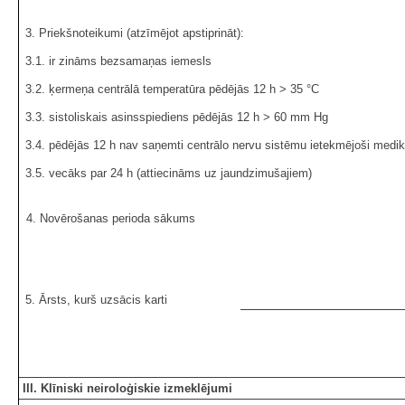
3. Priekšnoteikumi (atzīmējot apstiprināt):
3.1. ir zināms bezsamaņas iemesls
3.2. ķermeņa centrālā temperatūra pēdējās 12 h ˃ 35 °C
3.3. sistoliskais asinsspiediens pēdējās 12 h ˃ 60 mm Hg
3.4. pēdējās 12 h nav saņemti centrālo nervu sistēmu ietekmējoši medika
3.5. vecāks par 24 h (attiecināms uz jaundzimušajiem)
4. Novērošanas perioda sākums
5. Ārsts, kurš uzsācis karti
III. Klīniski neiroloģiskie izmeklējumi