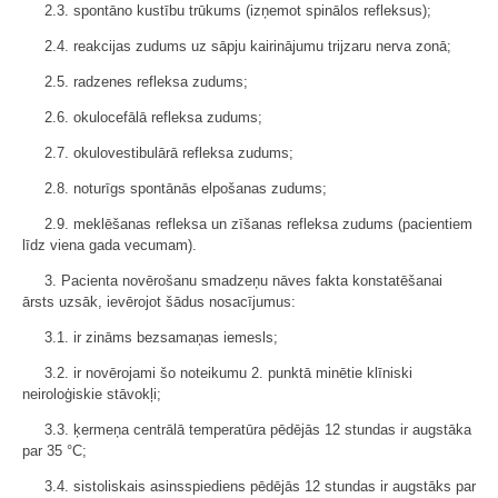
2.3. spontāno kustību trūkums (izņemot spinālos refleksus);
2.4. reakcijas zudums uz sāpju kairinājumu trijzaru nerva zonā;
2.5. radzenes refleksa zudums;
2.6. okulocefālā refleksa zudums;
2.7. okulovestibulārā refleksa zudums;
2.8. noturīgs spontānās elpošanas zudums;
2.9. meklēšanas refleksa un zīšanas refleksa zudums (pacientiem
līdz viena gada vecumam).
3. Pacienta novērošanu smadzeņu nāves fakta konstatēšanai
ārsts uzsāk, ievērojot šādus nosacījumus:
3.1. ir zināms bezsamaņas iemesls;
3.2. ir novērojami šo noteikumu 2. punktā minētie klīniski
neiroloģiskie stāvokļi;
3.3. ķermeņa centrālā temperatūra pēdējās 12 stundas ir augstāka
par 35 °C;
3.4. sistoliskais asinsspiediens pēdējās 12 stundas ir augstāks par