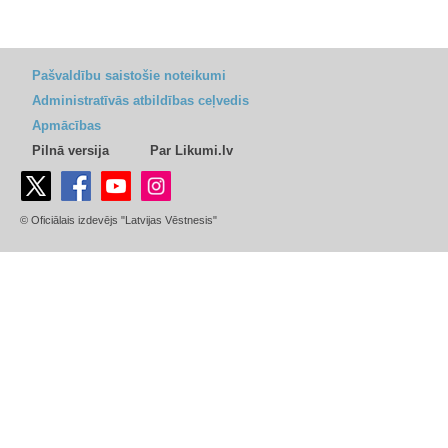
Pašvaldību saistošie noteikumi
Administratīvās atbildības ceļvedis
Apmācības
Pilnā versija
Par Likumi.lv
© Oficiālais izdevējs "Latvijas Vēstnesis"