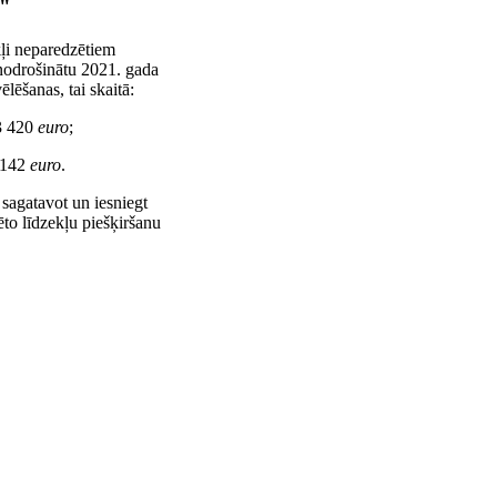
m"
kļi neparedzētiem
 nodrošinātu 2021. gada
ēšanas, tai skaitā:
23 420
euro
;
0 142
euro
.
 sagatavot un iesniegt
to līdzekļu piešķiršanu