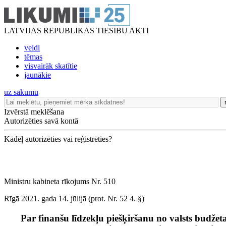
LATVIJAS REPUBLIKAS TIESĪBU AKTI
veidi
tēmas
visvairāk skatītie
jaunākie
uz sākumu
Izvērstā meklēšana
Autorizēties savā kontā
Kādēļ autorizēties vai reģistrēties?
Ministru kabineta rīkojums Nr. 510
Rīgā 2021. gada 14. jūlijā (prot. Nr. 52 4. §)
Par finanšu līdzekļu piešķiršanu no valsts budž