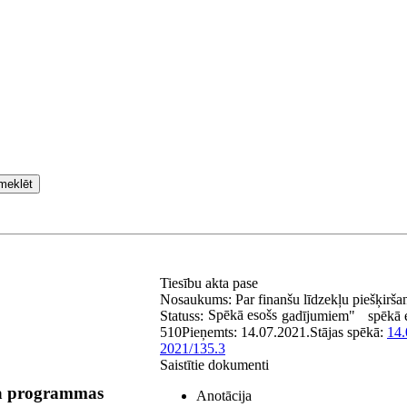
meklēt
Tiesību akta pase
Nosaukums:
Par finanšu līdzekļu piešķirš
Spēkā esošs
Statuss:
gadījumiem"
spēkā 
510
Pieņemts:
14.07.2021.
Stājas spēkā:
14.
2021/135.3
Saistītie dokumenti
eta programmas
Anotācija