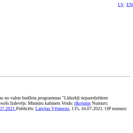
LV
EN
anu no valsts budžeta programmas "Līdzekļi neparedzētiem
esošs
Izdevējs:
Ministru kabinets
Veids:
rīkojums
Numurs:
07.2021.
Publicēts:
Latvijas Vēstnesis
, 135, 16.07.2021.
OP numurs: