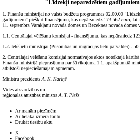
"Līdzekļi neparedzētiem gadījumie
1. Finanšu ministrijai no valsts budžeta programmas 02.00.00 "Līdze
gadījumiem" piešķirt finansējumu, kas nepārsniedz 173 562
euro
, lai
11. septembra Varakļānu novada domes un Rēzeknes novada domes vēl
1.1. Centrālajai vēlēšanu komisijai - finansējumu, kas nepārsniedz 1
1.2. Iekšlietu ministrijai (Pilsonības un migrācijas lietu pārvaldei) - 5
2. Centrālajai vēlēšanu komisijai normatīvajos aktos noteiktajā kārtībā
Finanšu ministrijā pieprasījumu par šā rīkojuma 1.1. apakšpunktā minē
atbilstoši nepieciešamajam apmēram.
Ministru prezidents
A. K. Kariņš
Vides aizsardzības un
reģionālās attīstības ministrs
A. T. Plešs
Ar manām piezīmēm
Ar lielāka izmēra fontu
Drukāt tiesību aktu
X
Facebook