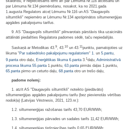
skaidrību, ir nepieciešams lemt arī par Lēmuma Nr.116 atcelšanu un
par Lēmuma Nr.134 piemērošanu, nosakot, ka no 2021.gada
1.augusta Regulators atceļ Lēmumu Nr.116 un AS "Daugavpils
siltumtīkli" nepiemēro ar Lēmumu Nr.134 apstiprinātos siltumenerģijas
apgādes pakalpojumu tarifus.
9. AS "Daugavpils siltumtīkli" pilnvarotais pārstāvis tika uzaicināts
attālināti piedalīties Regulatora padomes sēdē, taču nepiedalījās.
9
10
11
Saskaņā ar Metodikas 43.
, 43.
un 43.
punktu, pamatojoties uz
likuma "
Par sabiedrisko pakalpojumu regulatoriem
"
1.
un
5.pantu
,
1
9.panta
otro daļu,
Enerģētikas likuma
6.panta
3.
daļu,
Administratīvā
procesa likuma
55.panta
1.punktu,
63.panta
pirmās daļas 1.punktu,
65.panta
pirmo un ceturto daļu,
68.panta
otro un trešo daļu,
padome nolemj:
1. atzīt AS "Daugavpils siltumtīkli" noteikto (piedāvāto)
siltumenerģijas apgādes pakalpojumu tarifu (bez pievienotās vērtības
nodokļa) (Latvijas Vēstnesis, 2021, 123.nr.):
1.2. siltumenerģijas ražošanas tarifs 43,70 EUR/MWh;
1.3. siltumenerģijas pārvades un sadales tarifs 11,42 EUR/MWh;
1.4. siltumenerģijas tirdzniecības tarifs 0,65 EUR/MWh;