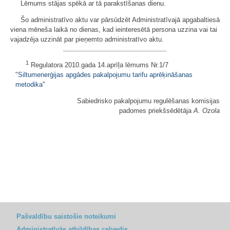
Lēmums stājas spēkā ar tā parakstīšanas dienu.
Šo administratīvo aktu var pārsūdzēt Administratīvajā apgabaltiesā
viena mēneša laikā no dienas, kad ieinteresētā persona uzzina vai tai
vajadzēja uzzināt par pieņemto administratīvo aktu.
1
Regulatora 2010.gada 14.aprīļa lēmums Nr.1/7
"
Siltumenerģijas apgādes pakalpojumu tarifu aprēķināšanas
metodika
"
Sabiedrisko pakalpojumu regulēšanas komisijas
padomes priekšsēdētāja
A. Ozola
Pašvaldību saistošie noteikumi
Administratīvās atbildības ceļvedis