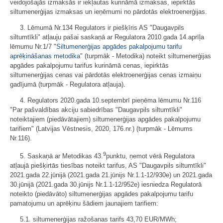
veidojošajās izmaksās ir iekļautas kurināmā izmaksas, iepirktās
siltumenerģijas izmaksas un ieņēmumi no pārdotās elektroenerģijas.
3. Lēmumā Nr.134 Regulators ir piešķīris AS "Daugavpils
siltumtīkli" atļauju pašai saskaņā ar Regulatora 2010.gada 14.aprīļa
lēmumu Nr.1/7 "
Siltumenerģijas apgādes pakalpojumu tarifu
aprēķināšanas metodika
" (turpmāk - Metodika) noteikt siltumenerģijas
apgādes pakalpojumu tarifus kurināmā cenas, iepirktās
siltumenerģijas cenas vai pārdotās elektroenerģijas cenas izmaiņu
gadījumā (turpmāk - Regulatora atļauja).
4. Regulators 2020.gada 10.septembrī pieņēma lēmumu Nr.116
"Par pašvaldības akciju sabiedrības "Daugavpils siltumtīkli"
noteiktajiem (piedāvātajiem) siltumenerģijas apgādes pakalpojumu
tarifiem" (Latvijas Vēstnesis, 2020, 176.nr.) (turpmāk - Lēmums
Nr.116).
9
5. Saskaņā ar Metodikas 43.
punktu, ņemot vērā Regulatora
atļaujā piešķirtās tiesības noteikt tarifus, AS "Daugavpils siltumtīkli"
2021.gada 22.jūnijā (2021.gada 21.jūnijs Nr.1.1-12/930e) un 2021.gada
30.jūnijā (2021.gada 30.jūnijs Nr.1.1-12/952e) iesniedza Regulatorā
noteikto (piedāvāto) siltumenerģijas apgādes pakalpojumu tarifu
pamatojumu un aprēķinu šādiem jaunajiem tarifiem:
5.1. siltumenerģijas ražošanas tarifs 43,70 EUR/MWh;