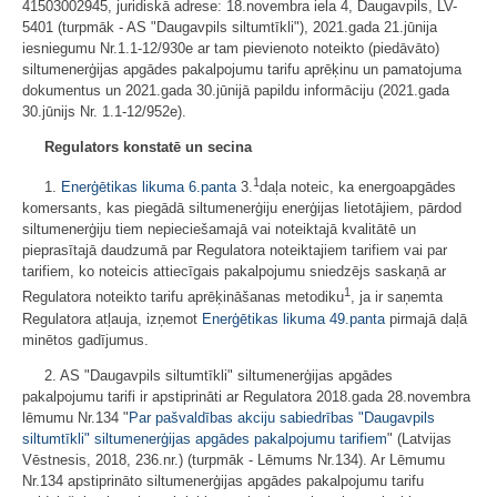
41503002945, juridiskā adrese: 18.novembra iela 4, Daugavpils, LV-
5401 (turpmāk - AS "Daugavpils siltumtīkli"), 2021.gada 21.jūnija
iesniegumu Nr.1.1-12/930e ar tam pievienoto noteikto (piedāvāto)
siltumenerģijas apgādes pakalpojumu tarifu aprēķinu un pamatojuma
dokumentus un 2021.gada 30.jūnijā papildu informāciju (2021.gada
30.jūnijs Nr. 1.1-12/952e).
Regulators konstatē un secina
1
1.
Enerģētikas likuma
6.panta
3.
daļa noteic, ka energoapgādes
komersants, kas piegādā siltumenerģiju enerģijas lietotājiem, pārdod
siltumenerģiju tiem nepieciešamajā vai noteiktajā kvalitātē un
pieprasītajā daudzumā par Regulatora noteiktajiem tarifiem vai par
tarifiem, ko noteicis attiecīgais pakalpojumu sniedzējs saskaņā ar
1
Regulatora noteikto tarifu aprēķināšanas metodiku
, ja ir saņemta
Regulatora atļauja, izņemot
Enerģētikas likuma
49.panta
pirmajā daļā
minētos gadījumus.
2. AS "Daugavpils siltumtīkli" siltumenerģijas apgādes
pakalpojumu tarifi ir apstiprināti ar Regulatora 2018.gada 28.novembra
lēmumu Nr.134 "
Par pašvaldības akciju sabiedrības "Daugavpils
siltumtīkli" siltumenerģijas apgādes pakalpojumu tarifiem
" (Latvijas
Vēstnesis, 2018, 236.nr.) (turpmāk - Lēmums Nr.134). Ar Lēmumu
Nr.134 apstiprināto siltumenerģijas apgādes pakalpojumu tarifu