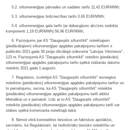
5.2. siltumenerģijas pārvades un sadales tarifs 11,42 EUR/MWh;
5.3. siltumenerģijas tirdzniecības tarifs 0,65 EUR/MWh;
5.4. siltumenerģijas gala tarifs (ar dabasgāzes akcīzes nodokļa
komponenti 1,19 EUR/MWh) 56,96 EUR/MWh;
6. Paziņojums par AS "Daugavpils siltumtīkli" noteiktajiem
(piedāvātajiem) siltumenerģijas apgādes pakalpojumu tarifiem ir
publicēts 2021.gada 30.jūnija oficiālajā izdevumā "Latvijas Vēstnesis",
123.nr. Paziņojumā AS "Daugavpils siltumtīkli" noteikto (piedāvāto)
siltumenerģijas apgādes pakalpojumu tarifu spēkā stāšanās datums
noteikts 2021.gada 1.augusts.
7. Regulators, izvērtējot AS "Daugavpils siltumtīkli" iesniegtos
noteiktos (piedāvātos) siltumenerģijas apgādes pakalpojumu tarifus un
to pamatojumu, secina, ka AS "Daugavpils siltumtīkli" noteiktie
(piedāvātie) siltumenerģijas apgādes pakalpojumu tarifi atbilst
Metodikai un ir pamatoti. Līdz ar to AS "Daugavpils siltumtīkli"
noteiktie (piedāvātie) siltumenerģijas apgādes pakalpojumu tarifi var
stāties spēkā komersanta noteiktajā laikā.
8. Ņemot vērā konstatētos tiesiskos un faktiskos apstākļus,
secināms, ka Regulatoram, lai nodrošinātu tiesisko noteiktību un