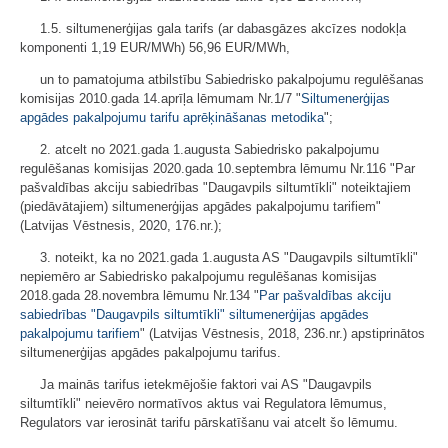
1.5. siltumenerģijas gala tarifs (ar dabasgāzes akcīzes nodokļa
komponenti 1,19 EUR/MWh) 56,96 EUR/MWh,
un to pamatojuma atbilstību Sabiedrisko pakalpojumu regulēšanas
komisijas 2010.gada 14.aprīļa lēmumam Nr.1/7 "
Siltumenerģijas
apgādes pakalpojumu tarifu aprēķināšanas metodika
";
2. atcelt no 2021.gada 1.augusta Sabiedrisko pakalpojumu
regulēšanas komisijas 2020.gada 10.septembra lēmumu Nr.116 "Par
pašvaldības akciju sabiedrības "Daugavpils siltumtīkli" noteiktajiem
(piedāvātajiem) siltumenerģijas apgādes pakalpojumu tarifiem"
(Latvijas Vēstnesis, 2020, 176.nr.);
3. noteikt, ka no 2021.gada 1.augusta AS "Daugavpils siltumtīkli"
nepiemēro ar Sabiedrisko pakalpojumu regulēšanas komisijas
2018.gada 28.novembra lēmumu Nr.134 "
Par pašvaldības akciju
sabiedrības "Daugavpils siltumtīkli" siltumenerģijas apgādes
pakalpojumu tarifiem
" (Latvijas Vēstnesis, 2018, 236.nr.) apstiprinātos
siltumenerģijas apgādes pakalpojumu tarifus.
Ja mainās tarifus ietekmējošie faktori vai AS "Daugavpils
siltumtīkli" neievēro normatīvos aktus vai Regulatora lēmumus,
Regulators var ierosināt tarifu pārskatīšanu vai atcelt šo lēmumu.