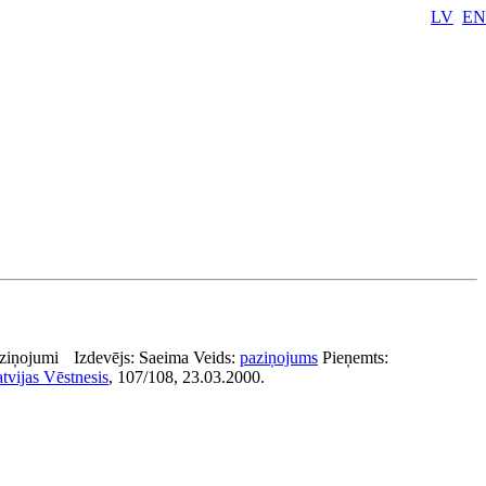
LV
EN
ziņojumi
Izdevējs:
Saeima
Veids:
paziņojums
Pieņemts:
tvijas Vēstnesis
, 107/108, 23.03.2000.