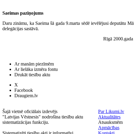
Saeimas paziņojums
Daru zināmu, ka Saeima šā gada 9.marta sēdē ievēlējusi deputātu Mār
delegācijas sastāvā.
Rīgā 2000.gada 
Ar manām piezīmēm
Ar lielāka izmēra fontu
Drukāt tiesību aktu
X
Facebook
Draugiem.lv
Šajā vietnē oficiālais izdevējs
Par Likumi.lv
"Latvijas Vēstnesis" nodrošina tiesību aktu
Aktualitātes
sistematizācijas funkciju.
Atsauksmēm
Apmācības
Sistematizēti tiesību akti ir informatīvi.
Kontakti