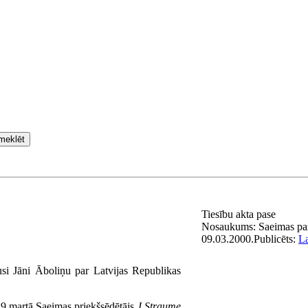
meklēt
Tiesību akta pase
Nosaukums:
Saeimas pa
09.03.2000.
Publicēts:
La
usi Jāni Āboliņu par Latvijas Republikas
9.martā Saeimas priekšsēdētājs
J.Straume