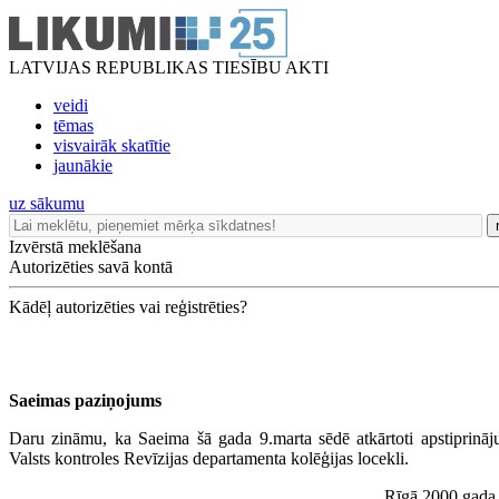
LATVIJAS REPUBLIKAS TIESĪBU AKTI
veidi
tēmas
visvairāk skatītie
jaunākie
uz sākumu
Izvērstā meklēšana
Autorizēties savā kontā
Kādēļ autorizēties vai reģistrēties?
Saeimas paziņojums
Daru zināmu, ka Saeima šā gada 9.marta sēdē atkārtoti apstiprināj
Valsts kontroles Revīzijas departamenta kolēģijas locekli.
Rīgā 2000.gada 