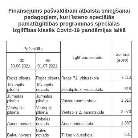
Finansējums pašvaldībām atbalsta sniegšanai
pedagogiem, kuri īsteno speciālās
pamatizglītības programmas speciālās
izglītības klasēs Covid-19 pandēmijas laikā
Pašvaldība
Summa
Izglītības iestāde
euro
līdz
no
(
)
30.06.2021.
01.07.2021.
7 110
Rīgas pilsēta
Rīgas pilsēta
Rīgas 71. vidusskola
Jēkabpils
Jēkabpils
318
pilsēta
novads
Jēkabpils 2. vidusskola
Jūrmalas
Jūrmalas
1 315
pilsēta
pilsēta
Vaivaru pamatskola
Ventspils
Ventspils
2 973
pilsēta
pilsēta
Ventspils 2. pamatskola
Dobeles
1 887
Auces novads
novads
Auces vidusskola
Balvu
631
Balvu novads
novads
Tilžas vidusskola