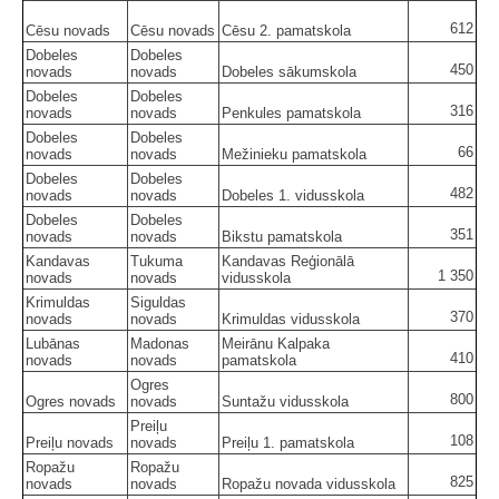
612
Cēsu novads
Cēsu novads
Cēsu 2. pamatskola
Dobeles
Dobeles
450
novads
novads
Dobeles sākumskola
Dobeles
Dobeles
316
novads
novads
Penkules pamatskola
Dobeles
Dobeles
66
novads
novads
Mežinieku pamatskola
Dobeles
Dobeles
482
novads
novads
Dobeles 1. vidusskola
Dobeles
Dobeles
351
novads
novads
Bikstu pamatskola
Kandavas
Tukuma
Kandavas Reģionālā
1 350
novads
novads
vidusskola
Krimuldas
Siguldas
370
novads
novads
Krimuldas vidusskola
Lubānas
Madonas
Meirānu Kalpaka
410
novads
novads
pamatskola
Ogres
800
Ogres novads
novads
Suntažu vidusskola
Preiļu
108
Preiļu novads
novads
Preiļu 1. pamatskola
Ropažu
Ropažu
825
novads
novads
Ropažu novada vidusskola