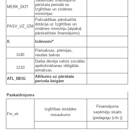
Saņemtais finansējums
pārskata periodā no
MERK_DOT
Izglītības un zinātnes
ministrijas
Pašvaldības pārskaitītā
dotācija uz Izglītības un
PASV_UZ_IZM
zinātnes ministriju (atpakaļ
pārskaitītais finansējums)
II.
Izdevumi*
Piemaksas, prēmijas,
1140
naudas balvas
Darba devēja valsts sociālās
apdrošināšanas obligātās
1210
iemaksas
Atlikums uz pārskata
ATL_BEIG
perioda beigām
Paskaidrojums
Finansējuma
Izglītības iestādes
saņēmēju skaits
Fin_sk
nosaukums
(pedagogu (cilv.))