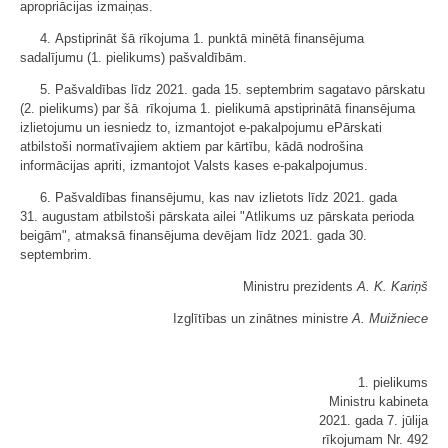
apropriācijas izmaiņas.
4. Apstiprināt šā rīkojuma 1. punktā minētā finansējuma
sadalījumu (1. pielikums) pašvaldībām.
5. Pašvaldības līdz 2021. gada 15. septembrim sagatavo pārskatu
(2. pielikums) par šā rīkojuma 1. pielikumā apstiprinātā finansējuma
izlietojumu un iesniedz to, izmantojot e-pakalpojumu ePārskati
atbilstoši normatīvajiem aktiem par kārtību, kādā nodrošina
informācijas apriti, izmantojot Valsts kases e-pakalpojumus.
6. Pašvaldības finansējumu, kas nav izlietots līdz 2021. gada
31. augustam atbilstoši pārskata ailei "Atlikums uz pārskata perioda
beigām", atmaksā finansējuma devējam līdz 2021. gada 30.
septembrim.
Ministru prezidents
A. K. Kariņš
Izglītības un zinātnes ministre
A. Muižniece
1. pielikums
Ministru kabineta
2021. gada 7. jūlija
rīkojumam Nr. 492