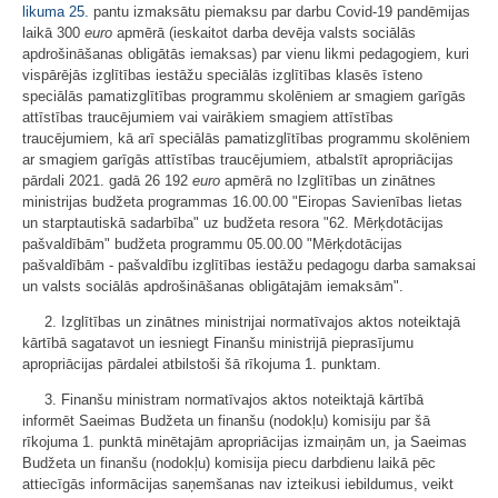
likuma
25.
pantu izmaksātu piemaksu par darbu Covid-19 pandēmijas
laikā 300
euro
apmērā (ieskaitot darba devēja valsts sociālās
apdrošināšanas obligātās iemaksas) par vienu likmi pedagogiem, kuri
vispārējās izglītības iestāžu speciālās izglītības klasēs īsteno
speciālās pamatizglītības programmu skolēniem ar smagiem garīgās
attīstības traucējumiem vai vairākiem smagiem attīstības
traucējumiem, kā arī speciālās pamatizglītības programmu skolēniem
ar smagiem garīgās attīstības traucējumiem, atbalstīt apropriācijas
pārdali 2021. gadā 26 192
euro
apmērā no Izglītības un zinātnes
ministrijas budžeta programmas 16.00.00 "Eiropas Savienības lietas
un starptautiskā sadarbība" uz budžeta resora "62. Mērķdotācijas
pašvaldībām" budžeta programmu 05.00.00 "Mērķdotācijas
pašvaldībām - pašvaldību izglītības iestāžu pedagogu darba samaksai
un valsts sociālās apdrošināšanas obligātajām iemaksām".
2. Izglītības un zinātnes ministrijai normatīvajos aktos noteiktajā
kārtībā sagatavot un iesniegt Finanšu ministrijā pieprasījumu
apropriācijas pārdalei atbilstoši šā rīkojuma 1. punktam.
3. Finanšu ministram normatīvajos aktos noteiktajā kārtībā
informēt Saeimas Budžeta un finanšu (nodokļu) komisiju par šā
rīkojuma 1. punktā minētajām apropriācijas izmaiņām un, ja Saeimas
Budžeta un finanšu (nodokļu) komisija piecu darbdienu laikā pēc
attiecīgās informācijas saņemšanas nav izteikusi iebildumus, veikt