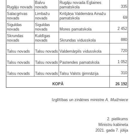
Balvu
Rugāju novada Eglaines
335
Rugāju novads
novads
pamatskola
Salacgrīvas
Limbažu
Krišjāņa Valdemāra Ainažu
69
novads
novads
pamatskola
Siguldas
Siguldas
2 452
novads
novads
Mores pamatskola
Skrundas
Kuldīgas
880
novads
novads
Skrundas vidusskola
720
Talsu novads
Talsu novads
Valdemārpils vidusskola
1 052
Talsu novads
Talsu novads
Pastendes pamatskola
310
Talsu novads
Talsu novads
Talsu Valsts ģimnāzija
KOPĀ
26 192
Izglītības un zinātnes ministre
A. Muižniece
2. pielikums
Ministru kabineta
2021. gada 7. jūlija