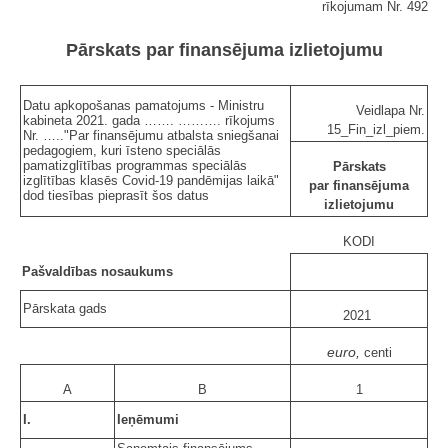
rīkojumam Nr. 492
Pārskats par finansējuma izlietojumu
Datu apkopošanas pamatojums - Ministru
Veidlapa Nr.
kabineta 2021. gada ……. ………. rīkojums
15_Fin_izl_piem.
Nr. ….."Par finansējumu atbalsta sniegšanai
pedagogiem, kuri īsteno speciālās
pamatizglītības programmas speciālās
Pārskats
izglītības klasēs Covid-19 pandēmijas laikā"
par finansējuma
dod tiesības pieprasīt šos datus
izlietojumu
KODI
Pašvaldības nosaukums
Pārskata gads
2021
euro,
centi
A
B
1
I.
Ieņēmumi