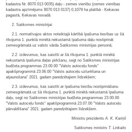
kadastra Nr. 8070 013 0035) daļu - zemes vienību (zemes vienības
kadastra apzīmējums 8070 013 0137) 0,1079 ha platībā - Ķekavas
pagastā, Ķekavas novadā.
2. Satiksmes ministrijai:
2.1. normatīvajos aktos noteiktajā kārtībā īpašuma tiesības uz šā
rīkojuma 1. punktā minētā nekustamā īpašuma daļu nostiprināt
zemesgrāmatā uz valsts vārda Satiksmes ministrijas personā;
2.2. izdevumus, kas saistīti ar šā rīkojuma 1. punktā minētā
nekustamā īpašuma daļas pirkšanu, segt no Satiksmes ministrijas
budžeta programmas 23.00.00 "Valsts autoceļu fonds"
apakšprogrammā 23.06.00 "Valsts autoceļu uzturēšana un
atjaunošana" 2021. gadam paredzētajiem līdzekļiem;
2.3. izdevumus, kas saistīti ar īpašuma tiesību nostiprināšanu
zemesgrāmatā uz šā rīkojuma 1. punktā minētā nekustamā īpašuma
daļu, segt no Satiksmes ministrijas budžeta programmas 23.00.00
"Valsts autoceļu fonds" apakšprogrammā 23.07.00 "Valsts autoceļu
pārvaldīšana" 2021. gadam paredzētajiem līdzekļiem.
Ministru prezidents
A. K. Kariņš
Satiksmes ministrs
T. Linkaits