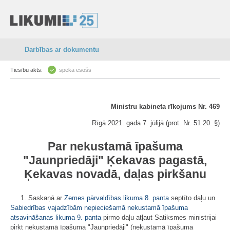
Darbības ar dokumentu
Tiesību akts:
spēkā esošs
Ministru kabineta rīkojums Nr. 469
Rīgā 2021. gada 7. jūlijā (prot. Nr. 51 20. §)
Par nekustamā īpašuma
"Jaunpriedāji" Ķekavas pagastā,
Ķekavas novadā, daļas pirkšanu
1. Saskaņā ar
Zemes pārvaldības likuma
8. panta
septīto daļu un
Sabiedrības vajadzībām nepieciešamā nekustamā īpašuma
atsavināšanas likuma
9. panta
pirmo daļu atļaut Satiksmes ministrijai
pirkt nekustamā īpašuma "Jaunpriedāji" (nekustamā īpašuma