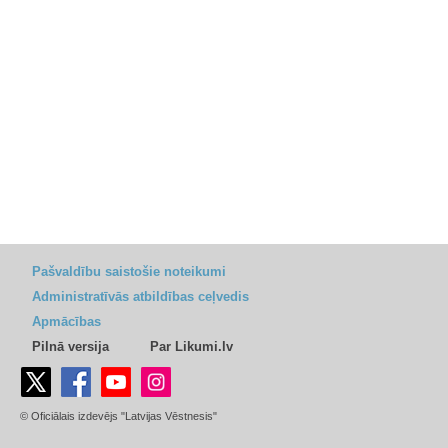
Pašvaldību saistošie noteikumi
Administratīvās atbildības ceļvedis
Apmācības
Pilnā versija
Par Likumi.lv
© Oficiālais izdevējs "Latvijas Vēstnesis"