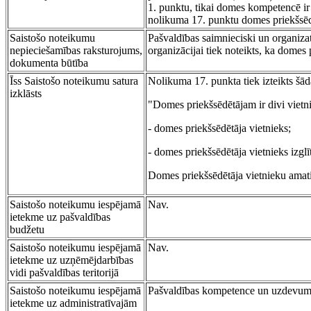
1. punktu, tikai domes kompetencē ir 
nolikuma 17. punktu domes priekšsēdēt
Saistošo noteikumu
Pašvaldības saimnieciski un organiza
nepieciešamības raksturojums,
organizācijai tiek noteikts, ka domes 
dokumenta būtība
Īss Saistošo noteikumu satura
Nolikuma 17. punkta tiek izteikts šād
izklāsts
"Domes priekšsēdētājam ir divi vietni
- domes priekšsēdētāja vietnieks;
- domes priekšsēdētāja vietnieks izglī
Domes priekšsēdētāja vietnieku amati 
Saistošo noteikumu iespējamā
Nav.
ietekme uz pašvaldības
budžetu
Saistošo noteikumu iespējamā
Nav.
ietekme uz uzņēmējdarbības
vidi pašvaldības teritorijā
Saistošo noteikumu iespējamā
Pašvaldības kompetence un uzdevum
ietekme uz administratīvajām