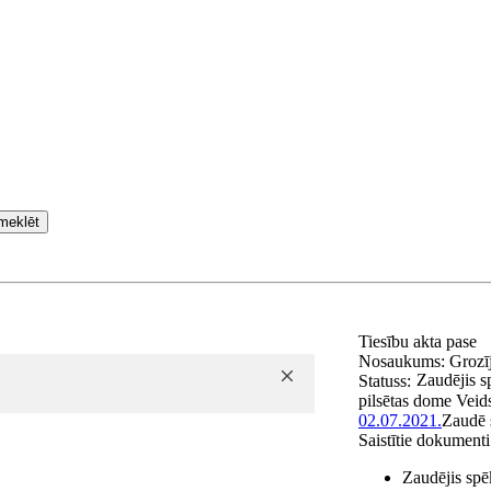
meklēt
Tiesību akta pase
Nosaukums:
Grozī
Zaudējis s
Statuss:
pilsētas dome
Veid
02.07.2021.
Zaudē 
Saistītie dokumenti
Zaudējis spē