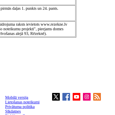
irmās daļas 1. punkts un 24. pants.
aidrojuma raksts ievietots www.rezekne.lv
šo noteikumu projekti", pieejams domes
rīvošanas alejā 93, Rēzeknē).
Mobilā versija
Lietošanas noteikumi
Privātuma politika
Sīkdatnes