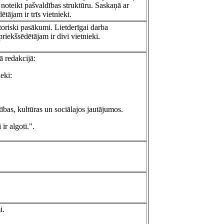
noteikt pašvaldības struktūru. Saskaņā ar
ājam ir trīs vietnieki.
toriski pasākumi. Lietderīgai darba
priekšsēdētājam ir divi vietnieki.
ā redakcijā:
eki:
tības, kultūras un sociālajos jautājumos.
ir algoti.".
i.