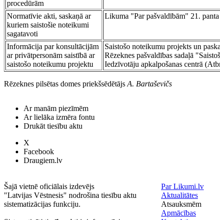
procedūrām
Normatīvie akti, saskaņā ar
Likuma "Par pašvaldībām" 21. panta p
kuriem saistošie noteikumi
sagatavoti
Informācija par konsultācijām
Saistošo noteikumu projekts un pask
ar privātpersonām saistībā ar
Rēzeknes pašvaldības sadaļā "Saisto
saistošo noteikumu projektu
Iedzīvotāju apkalpošanas centrā (Atb
Rēzeknes pilsētas domes priekšsēdētājs
A. Bartaševičs
Ar manām piezīmēm
Ar lielāka izmēra fontu
Drukāt tiesību aktu
X
Facebook
Draugiem.lv
Šajā vietnē oficiālais izdevējs
Par Likumi.lv
"Latvijas Vēstnesis" nodrošina tiesību aktu
Aktualitātes
sistematizācijas funkciju.
Atsauksmēm
Apmācības