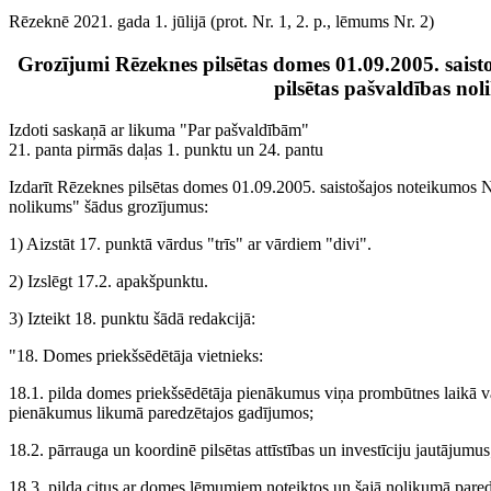
Rēzeknē 2021. gada 1. jūlijā (prot. Nr. 1, 2. p., lēmums Nr. 2)
Grozījumi Rēzeknes pilsētas domes 01.09.2005. sais
pilsētas pašvaldības no
Izdoti saskaņā ar likuma "Par pašvaldībām"
21. panta pirmās daļas 1. punktu un 24. pantu
Izdarīt Rēzeknes pilsētas domes 01.09.2005. saistošajos noteikumos N
nolikums" šādus grozījumus:
1) Aizstāt 17. punktā vārdus "trīs" ar vārdiem "divi".
2) Izslēgt 17.2. apakšpunktu.
3) Izteikt 18. punktu šādā redakcijā:
"18. Domes priekšsēdētāja vietnieks:
18.1. pilda domes priekšsēdētāja pienākumus viņa prombūtnes laikā va
pienākumus likumā paredzētajos gadījumos;
18.2. pārrauga un koordinē pilsētas attīstības un investīciju jautājumus
18.3. pilda citus ar domes lēmumiem noteiktos un šajā nolikumā par