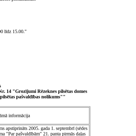
00 līdz 15.00."
s
Nr. 14 "Grozījumi Rēzeknes pilsētas domes
 pilsētas pašvaldības nolikums""
mā informācija
ms apstiprināts 2005. gada 1. septembrī (sēdes
kuma "Par pašvaldībām" 21. panta pirmās daļas