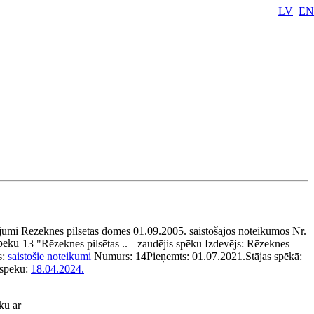
LV
EN
jumi Rēzeknes pilsētas domes 01.09.2005. saistošajos noteikumos Nr.
pēku
13 "Rēzeknes pilsētas ..
zaudējis spēku
Izdevējs:
Rēzeknes
s:
saistošie noteikumi
Numurs:
14
Pieņemts:
01.07.2021.
Stājas spēkā:
spēku:
18.04.2024.
ku ar