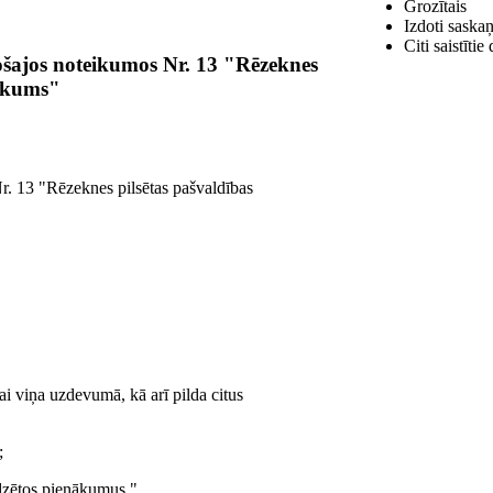
Grozītais
Izdoti saskaņ
Citi saistīti
tošajos noteikumos Nr. 13 "Rēzeknes
likums"
r. 13 "Rēzeknes pilsētas pašvaldības
i viņa uzdevumā, kā arī pilda citus
;
edzētos pienākumus."