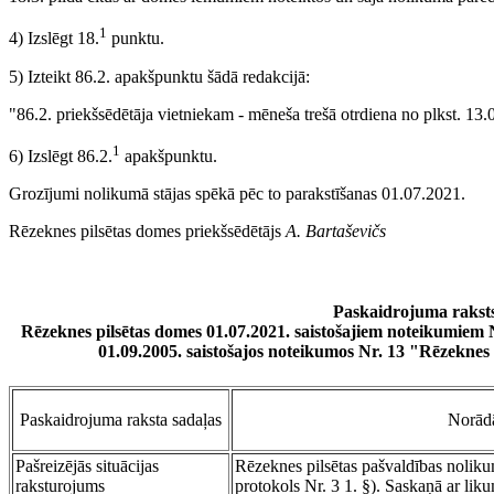
1
4) Izslēgt 18.
punktu.
5) Izteikt 86.2. apakšpunktu šādā redakcijā:
"86.2. priekšsēdētāja vietniekam - mēneša trešā otrdiena no plkst. 13.
1
6) Izslēgt 86.2.
apakšpunktu.
Grozījumi nolikumā stājas spēkā pēc to parakstīšanas 01.07.2021.
Rēzeknes pilsētas domes priekšsēdētājs
A. Bartaševičs
Paskaidrojuma rakst
Rēzeknes pilsētas domes 01.07.2021. saistošajiem noteikumiem 
01.09.2005. saistošajos noteikumos Nr. 13 "Rēzeknes
Paskaidrojuma raksta sadaļas
Norādā
Pašreizējās situācijas
Rēzeknes pilsētas pašvaldības noliku
raksturojums
protokols Nr. 3 1. §). Saskaņā ar li