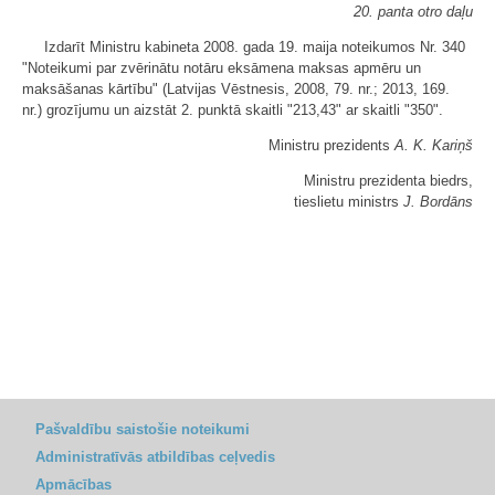
20. panta otro daļu
Izdarīt Ministru kabineta 2008. gada 19. maija noteikumos Nr. 340
"Noteikumi par zvērinātu notāru eksāmena maksas apmēru un
maksāšanas kārtību" (Latvijas Vēstnesis, 2008, 79. nr.; 2013, 169.
nr.) grozījumu un aizstāt 2. punktā skaitli "213,43" ar skaitli "350".
Ministru prezidents
A. K. Kariņš
Ministru prezidenta biedrs,
tieslietu ministrs
J. Bordāns
Pašvaldību saistošie noteikumi
Administratīvās atbildības ceļvedis
Apmācības