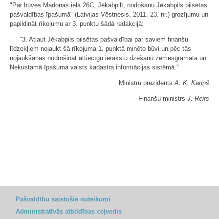
"Par būves Madonas ielā 26C, Jēkabpilī, nodošanu Jēkabpils pilsētas
pašvaldības īpašumā" (Latvijas Vēstnesis, 2011, 23. nr.) grozījumu un
papildināt rīkojumu ar 3. punktu šādā redakcijā:
"3. Atļaut Jēkabpils pilsētas pašvaldībai par saviem finanšu
līdzekļiem nojaukt šā rīkojuma 1. punktā minēto būvi un pēc tās
nojaukšanas nodrošināt attiecīgu ierakstu dzēšanu zemesgrāmatā un
Nekustamā īpašuma valsts kadastra informācijas sistēmā."
Ministru prezidents
A. K. Kariņš
Finanšu ministrs
J. Reirs
Pašvaldību saistošie noteikumi
Administratīvās atbildības ceļvedis