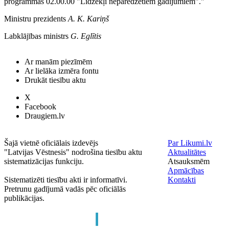
programmas 02.00.00 "Līdzekļi neparedzētiem gadījumiem"."
Ministru prezidents
A. K. Kariņš
Labklājības ministrs
G. Eglītis
Ar manām piezīmēm
Ar lielāka izmēra fontu
Drukāt tiesību aktu
X
Facebook
Draugiem.lv
Šajā vietnē oficiālais izdevējs
Par Likumi.lv
"Latvijas Vēstnesis" nodrošina tiesību aktu
Aktualitātes
sistematizācijas funkciju.
Atsauksmēm
Apmācības
Sistematizēti tiesību akti ir informatīvi.
Kontakti
Pretrunu gadījumā vadās pēc oficiālās
publikācijas.