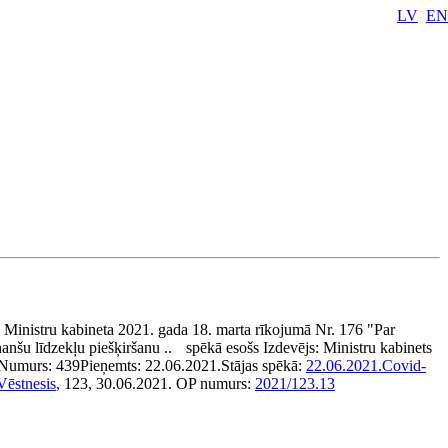
LV
EN
Ministru kabineta 2021. gada 18. marta rīkojumā Nr. 176 "Par
nanšu līdzekļu piešķiršanu ..
spēkā esošs
Izdevējs:
Ministru kabinets
Numurs:
439
Pieņemts:
22.06.2021.
Stājas spēkā:
22.06.2021.
Covid-
Vēstnesis
, 123, 30.06.2021.
OP numurs:
2021/123.13