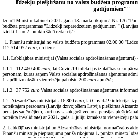
līdzekļu piešķiršanu no valsts budžeta program
gadījumiem""
Izdarīt Ministru kabineta 2021. gada 18. marta rīkojumā Nr. 176 "Par 
budžeta programmas "Līdzekļi neparedzētiem gadījumiem"" (Latvijas 
izteikt 1. un 2. punktu šādā redakcijā:
"1. Finanšu ministrijai no valsts budžeta programmas 02.00.00 "Līdz
112 514 952
euro
, no tiem:
1.1. Labklājības ministrijai (Valsts sociālās apdrošināšanas aģentūrai
1.1.1. 112 460 400
euro,
lai Covid-19 infekcijas izplatības seku pārv
personām, kuras saņem Valsts sociālās apdrošināšanas aģentūras admi
1. aprīli izmaksātu vienreizēju pabalstu 200
euro
apmērā;
1.1.2. 37 752
euro
Valsts sociālās apdrošināšanas aģentūras informāci
1.2. Aizsardzības ministrijai - 16 800
euro
, lai Covid-19 infekcijas iz
noteiktajām personām (Latvijā dzīvojošiem Latvijā piešķirtās Aizsardzī
pensijas saņēmējiem, kuri nav sasnieguši vecuma pensijas piešķiršan
noteikta invaliditāte) ar 2021. gada 1. jūliju izmaksātu vienreizēju pa
2. Labklājības ministrijai un Aizsardzības ministrijai normatīvajos akto
Finanšu ministrijā pieprasījumu par šā rīkojuma 1. punktā minēto līdz