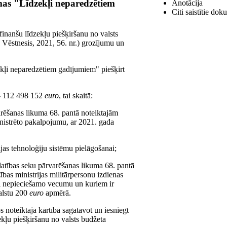
mas "Līdzekļi neparedzētiem
Anotācija
Citi saistītie dok
finanšu līdzekļu piešķiršanu no valsts
Vēstnesis, 2021, 56. nr.) grozījumu un
ekļi neparedzētiem gadījumiem" piešķirt
) - 112 498 152
euro
, tai skaitā:
arēšanas likuma 68. pantā noteiktajām
nistrēto pakalpojumu, ar 2021. gada
jas tehnoloģiju sistēmu pielāgošanai;
platības seku pārvarēšanas likuma 68. pantā
bas ministrijas militārpersonu izdienas
ai nepieciešamo vecumu un kuriem ir
balstu 200
euro
apmērā.
s noteiktajā kārtībā sagatavot un iesniegt
ekļu piešķiršanu no valsts budžeta