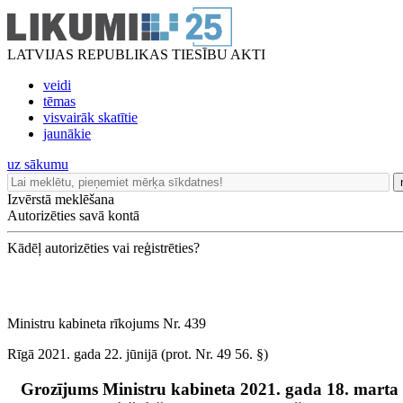
LATVIJAS REPUBLIKAS TIESĪBU AKTI
veidi
tēmas
visvairāk skatītie
jaunākie
uz sākumu
Izvērstā meklēšana
Autorizēties savā kontā
Kādēļ autorizēties vai reģistrēties?
Ministru kabineta rīkojums Nr. 439
Rīgā 2021. gada 22. jūnijā (prot. Nr. 49 56. §)
Grozījums Ministru kabineta 2021. gada 18. marta