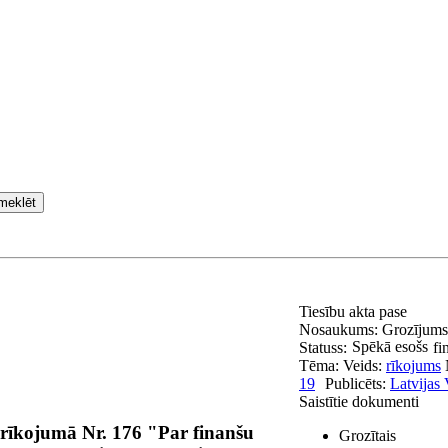
meklēt
Tiesību akta pase
Nosaukums:
Grozījums 
Spēkā esošs
Statuss:
fi
Tēma:
Veids:
rīkojums
19
Publicēts:
Latvijas 
Saistītie dokumenti
 rīkojumā Nr. 176 "Par finanšu
Grozītais