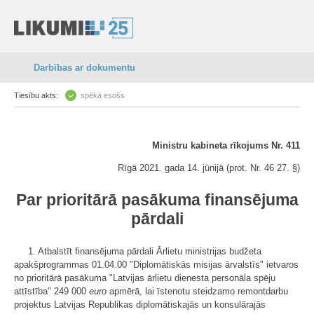
Darbības ar dokumentu
Tiesību akts:
spēkā esošs
Ministru kabineta rīkojums Nr. 411
Rīgā 2021. gada 14. jūnijā (prot. Nr. 46 27. §)
Par prioritārā pasākuma finansējuma
pārdali
1. Atbalstīt finansējuma pārdali Ārlietu ministrijas budžeta
apakšprogrammas 01.04.00 "Diplomātiskās misijas ārvalstīs" ietvaros
no prioritārā pasākuma "Latvijas ārlietu dienesta personāla spēju
attīstība" 249 000
euro
apmērā, lai īstenotu steidzamo remontdarbu
projektus Latvijas Republikas diplomātiskajās un konsulārajās