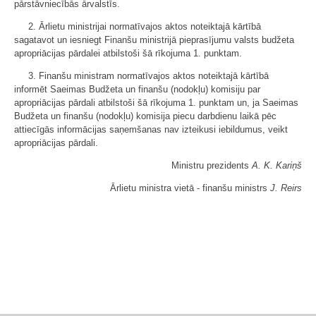
pārstāvniecībās ārvalstīs.
2. Ārlietu ministrijai normatīvajos aktos noteiktajā kārtībā
sagatavot un iesniegt Finanšu ministrijā pieprasījumu valsts budžeta
apropriācijas pārdalei atbilstoši šā rīkojuma 1. punktam.
3. Finanšu ministram normatīvajos aktos noteiktajā kārtībā
informēt Saeimas Budžeta un finanšu (nodokļu) komisiju par
apropriācijas pārdali atbilstoši šā rīkojuma 1. punktam un, ja Saeimas
Budžeta un finanšu (nodokļu) komisija piecu darbdienu laikā pēc
attiecīgās informācijas saņemšanas nav izteikusi iebildumus, veikt
apropriācijas pārdali.
Ministru prezidents
A. K. Kariņš
Ārlietu ministra vietā - finanšu ministrs
J. Reirs