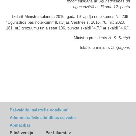
Izdoti saskaņā ar Ugunsdrošības un
ugunsdzēsības likuma 12. pantu
Izdarīt Ministru kabineta 2016. gada 19. aprīļa noteikumos Nr. 238
"Ugunsdrošības noteikumi" (Latvijas Vēstnesis, 2016, 78. nr.; 2020,
181. nr.) grozījumu un aizstāt 136. punktā skaitli "4.7." ar skaitli "4.6.".
Ministru prezidents
A. K. Kariņš
Iekšlietu ministrs
S. Ģirģens
Pašvaldību saistošie noteikumi
Administratīvās atbildības ceļvedis
Apmācības
Pilnā versija
Par Likumi.lv