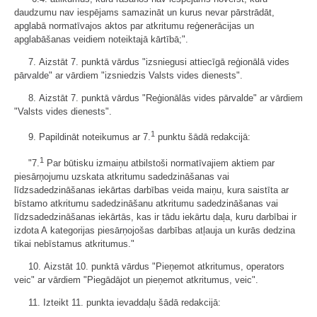
daudzumu nav iespējams samazināt un kurus nevar pārstrādāt,
apglabā normatīvajos aktos par atkritumu reģenerācijas un
apglabāšanas veidiem noteiktajā kārtībā;".
7. Aizstāt 7. punktā vārdus "izsniegusi attiecīgā reģionālā vides
pārvalde" ar vārdiem "izsniedzis Valsts vides dienests".
8. Aizstāt 7. punktā vārdus "Reģionālās vides pārvalde" ar vārdiem
"Valsts vides dienests".
1
9. Papildināt noteikumus ar 7.
punktu šādā redakcijā:
1
"7.
Par būtisku izmaiņu atbilstoši normatīvajiem aktiem par
piesārņojumu uzskata atkritumu sadedzināšanas vai
līdzsadedzināšanas iekārtas darbības veida maiņu, kura saistīta ar
bīstamo atkritumu sadedzināšanu atkritumu sadedzināšanas vai
līdzsadedzināšanas iekārtās, kas ir tādu iekārtu daļa, kuru darbībai ir
izdota A kategorijas piesārņojošas darbības atļauja un kurās dedzina
tikai nebīstamus atkritumus."
10. Aizstāt 10. punktā vārdus "Pieņemot atkritumus, operators
veic" ar vārdiem "Piegādājot un pieņemot atkritumus, veic".
11. Izteikt 11. punkta ievaddaļu šādā redakcijā: