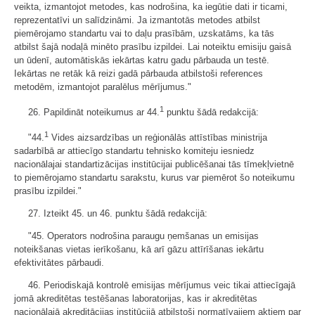
veikta, izmantojot metodes, kas nodrošina, ka iegūtie dati ir ticami,
reprezentatīvi un salīdzināmi. Ja izmantotās metodes atbilst
piemērojamo standartu vai to daļu prasībām, uzskatāms, ka tās
atbilst šajā nodaļā minēto prasību izpildei. Lai noteiktu emisiju gaisā
un ūdenī, automātiskās iekārtas katru gadu pārbauda un testē.
Iekārtas ne retāk kā reizi gadā pārbauda atbilstoši references
metodēm, izmantojot paralēlus mērījumus."
1
26. Papildināt noteikumus ar 44.
punktu šādā redakcijā:
1
"44.
Vides aizsardzības un reģionālās attīstības ministrija
sadarbībā ar attiecīgo standartu tehnisko komiteju iesniedz
nacionālajai standartizācijas institūcijai publicēšanai tās tīmekļvietnē
to piemērojamo standartu sarakstu, kurus var piemērot šo noteikumu
prasību izpildei."
27. Izteikt 45. un 46. punktu šādā redakcijā:
"45. Operators nodrošina paraugu ņemšanas un emisijas
noteikšanas vietas ierīkošanu, kā arī gāzu attīrīšanas iekārtu
efektivitātes pārbaudi.
46. Periodiskajā kontrolē emisijas mērījumus veic tikai attiecīgajā
jomā akreditētas testēšanas laboratorijas, kas ir akreditētas
nacionālajā akreditācijas institūcijā atbilstoši normatīvajiem aktiem par