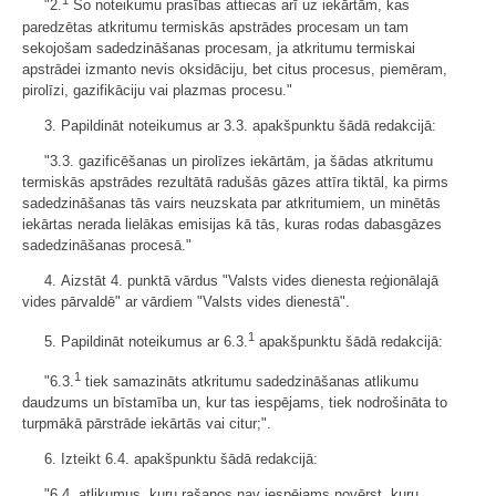
1
"2.
Šo noteikumu prasības attiecas arī uz iekārtām, kas
paredzētas atkritumu termiskās apstrādes procesam un tam
sekojošam sadedzināšanas procesam, ja atkritumu termiskai
apstrādei izmanto nevis oksidāciju, bet citus procesus, piemēram,
pirolīzi, gazifikāciju vai plazmas procesu."
3. Papildināt noteikumus ar 3.3. apakšpunktu šādā redakcijā:
"3.3. gazificēšanas un pirolīzes iekārtām, ja šādas atkritumu
termiskās apstrādes rezultātā radušās gāzes attīra tiktāl, ka pirms
sadedzināšanas tās vairs neuzskata par atkritumiem, un minētās
iekārtas nerada lielākas emisijas kā tās, kuras rodas dabasgāzes
sadedzināšanas procesā."
4. Aizstāt 4. punktā vārdus "Valsts vides dienesta reģionālajā
vides pārvaldē" ar vārdiem "Valsts vides dienestā".
1
5. Papildināt noteikumus ar 6.3.
apakšpunktu šādā redakcijā:
1
"6.3.
tiek samazināts atkritumu sadedzināšanas atlikumu
daudzums un bīstamība un, kur tas iespējams, tiek nodrošināta to
turpmākā pārstrāde iekārtās vai citur;".
6. Izteikt 6.4. apakšpunktu šādā redakcijā:
"6.4. atlikumus, kuru rašanos nav iespējams novērst, kuru