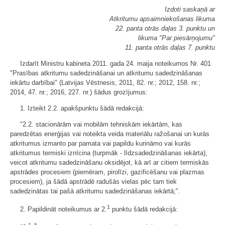
Izdoti saskaņā ar
Atkritumu apsaimniekošanas likuma
22. panta otrās daļas 3. punktu un
likuma "Par piesārņojumu"
11. panta otrās daļas 7. punktu
Izdarīt Ministru kabineta 2011. gada 24. maija noteikumos Nr. 401
"Prasības atkritumu sadedzināšanai un atkritumu sadedzināšanas
iekārtu darbībai" (Latvijas Vēstnesis, 2011, 82. nr.; 2012, 158. nr.;
2014, 47. nr.; 2016, 227. nr.) šādus grozījumus:
1. Izteikt 2.2. apakšpunktu šādā redakcijā:
"2.2. stacionārām vai mobilām tehniskām iekārtām, kas
paredzētas enerģijas vai noteikta veida materiālu ražošanai un kurās
atkritumus izmanto par pamata vai papildu kurināmo vai kurās
atkritumus termiski iznīcina (turpmāk - līdzsadedzināšanas iekārta),
veicot atkritumu sadedzināšanu oksidējot, kā arī ar citiem termiskās
apstrādes procesiem (piemēram, pirolīzi, gazificēšanu vai plazmas
procesiem), ja šādā apstrādē radušās vielas pēc tam tiek
sadedzinātas tai pašā atkritumu sadedzināšanas iekārtā;".
1
2. Papildināt noteikumus ar 2.
punktu šādā redakcijā: