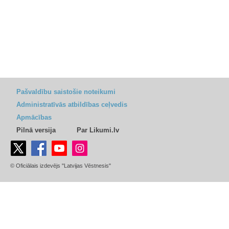
Pašvaldību saistošie noteikumi
Administratīvās atbildības ceļvedis
Apmācības
Pilnā versija
Par Likumi.lv
© Oficiālais izdevējs "Latvijas Vēstnesis"