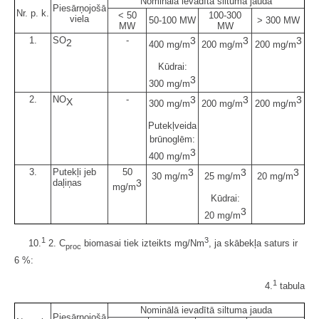
Nominālā ievadītā siltuma jauda
Piesārņojošā
Nr. p. k.
< 50
100-300
viela
50-100 MW
> 300 MW
MW
MW
1.
SO
-
3
3
3
2
400 mg/m
200 mg/m
200 mg/m
Kūdrai:
3
300 mg/m
2.
NO
-
3
3
3
X
300 mg/m
200 mg/m
200 mg/m
Putekļveida
brūnoglēm:
3
400 mg/m
3.
Putekļi jeb
50
3
3
3
30 mg/m
25 mg/m
20 mg/m
daļiņas
3
mg/m
Kūdrai:
3
20 mg/m
1
3
10.
2. C
biomasai tiek izteikts mg/Nm
, ja skābekļa saturs ir
proc
6 %:
1
4.
tabula
Nominālā ievadītā siltuma jauda
Piesārņojošā