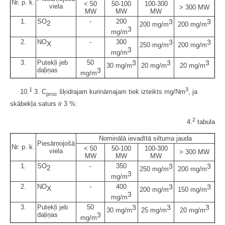
Nr. p. k.
< 50
50-100
100-300
viela
> 300 MW
MW
MW
MW
1.
SO
-
200
3
3
2
200 mg/m
200 mg/m
3
mg/m
2.
NO
-
300
3
3
X
250 mg/m
200 mg/m
3
mg/m
3.
Putekļi jeb
50
3
3
3
30 mg/m
20 mg/m
20 mg/m
daļiņas
3
mg/m
1
3
10.
3. C
šķidrajam kurināmajam tiek izteikts mg/Nm
, ja
proc
skābekļa saturs ir 3 %:
2
4.
tabula
Nominālā ievadītā siltuma jauda
Piesārņojošā
Nr. p. k.
< 50
50-100
100-300
viela
> 300 MW
MW
MW
MW
1.
SO
-
350
3
3
2
250 mg/m
200 mg/m
3
mg/m
2.
NO
-
400
3
3
X
200 mg/m
150 mg/m
3
mg/m
3.
Putekļi jeb
50
3
3
3
30 mg/m
25 mg/m
20 mg/m
daļiņas
3
mg/m