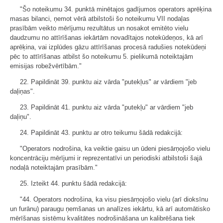
"Šo noteikumu 34. punktā minētajos gadījumos operators aprēķina
masas bilanci, ņemot vērā atbilstoši šo noteikumu VII nodaļas
prasībām veikto mērījumu rezultātus un nosakot emitēto vielu
daudzumu no attīrīšanas iekārtām novadītajos notekūdeņos, kā arī
aprēķina, vai izplūdes gāzu attīrīšanas procesā radušies notekūdeņi
pēc to attīrīšanas atbilst šo noteikumu 5. pielikumā noteiktajām
emisijas robežvērtībām."
22. Papildināt 39. punktu aiz vārda "putekļus" ar vārdiem "jeb
daļiņas".
23. Papildināt 41. punktu aiz vārda "putekļu" ar vārdiem "jeb
daļiņu".
24. Papildināt 43. punktu ar otro teikumu šādā redakcijā:
"Operators nodrošina, ka veiktie gaisu un ūdeni piesārņojošo vielu
koncentrāciju mērījumi ir reprezentatīvi un periodiski atbilstoši šajā
nodaļā noteiktajām prasībām."
25. Izteikt 44. punktu šādā redakcijā:
"44. Operators nodrošina, ka visu piesārņojošo vielu (arī dioksīnu
un furānu) paraugu ņemšanas un analīzes iekārtu, kā arī automātisko
mērīšanas sistēmu kvalitātes nodrošināšana un kalibrēšana tiek