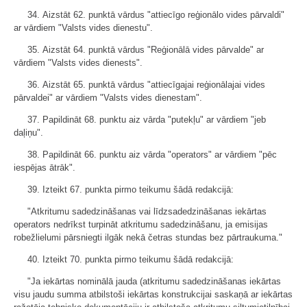
34. Aizstāt 62. punktā vārdus "attiecīgo reģionālo vides pārvaldi"
ar vārdiem "Valsts vides dienestu".
35. Aizstāt 64. punktā vārdus "Reģionālā vides pārvalde" ar
vārdiem "Valsts vides dienests".
36. Aizstāt 65. punktā vārdus "attiecīgajai reģionālajai vides
pārvaldei" ar vārdiem "Valsts vides dienestam".
37. Papildināt 68. punktu aiz vārda "putekļu" ar vārdiem "jeb
daļiņu".
38. Papildināt 66. punktu aiz vārda "operators" ar vārdiem "pēc
iespējas ātrāk".
39. Izteikt 67. punkta pirmo teikumu šādā redakcijā:
"Atkritumu sadedzināšanas vai līdzsadedzināšanas iekārtas
operators nedrīkst turpināt atkritumu sadedzināšanu, ja emisijas
robežlielumi pārsniegti ilgāk nekā četras stundas bez pārtraukuma."
40. Izteikt 70. punkta pirmo teikumu šādā redakcijā:
"Ja iekārtas nominālā jauda (atkritumu sadedzināšanas iekārtas
visu jaudu summa atbilstoši iekārtas konstrukcijai saskaņā ar iekārtas