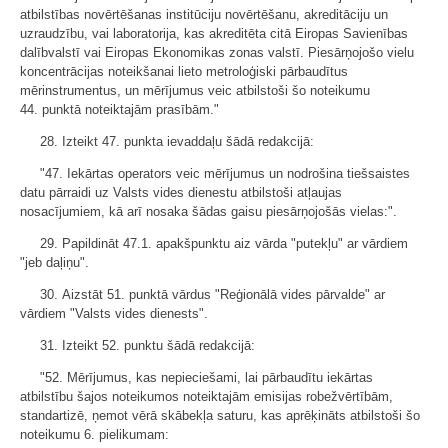
atbilstības novērtēšanas institūciju novērtēšanu, akreditāciju un
uzraudzību, vai laboratorija, kas akreditēta citā Eiropas Savienības
dalībvalstī vai Eiropas Ekonomikas zonas valstī. Piesārņojošo vielu
koncentrācijas noteikšanai lieto metroloģiski pārbaudītus
mērinstrumentus, un mērījumus veic atbilstoši šo noteikumu
44. punktā noteiktajām prasībām."
28. Izteikt 47. punkta ievaddaļu šādā redakcijā:
"47. Iekārtas operators veic mērījumus un nodrošina tiešsaistes
datu pārraidi uz Valsts vides dienestu atbilstoši atļaujas
nosacījumiem, kā arī nosaka šādas gaisu piesārņojošās vielas:".
29. Papildināt 47.1. apakšpunktu aiz vārda "putekļu" ar vārdiem
"jeb daļiņu".
30. Aizstāt 51. punktā vārdus "Reģionālā vides pārvalde" ar
vārdiem "Valsts vides dienests".
31. Izteikt 52. punktu šādā redakcijā:
"52. Mērījumus, kas nepieciešami, lai pārbaudītu iekārtas
atbilstību šajos noteikumos noteiktajām emisijas robežvērtībām,
standartizē, ņemot vērā skābekļa saturu, kas aprēķināts atbilstoši šo
noteikumu 6. pielikumam: