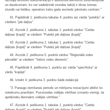
ražotāja tehnisko dokumentāciju ir atbilstoša atkritumu siltumietilpībai
un daudzumam, ko var sadedzināt stundas laikā) ir divas tonnas
stundā vai lielāka, operators katru gadu iesniedz pārskatu centram."
41. Papildināt 1. pielikuma tabulas 4. punktu aiz vārda "putekļu" ar
vārdiem "jeb daļiņu".
42. Aizstāt 2. pielikuma 1. tabulas 1. punktā vārdus "Cietās
daļiņas (kopā)" ar vārdiem "Putekļi jeb daļiņas (kopā)".
43. Aizstāt 2. pielikuma 2. tabulas 1. punktā vārdus "Cietās
daļiņas (kopā)" ar vārdiem "Putekļi jeb daļiņas (kopā)".
44. Aizstāt 2. pielikuma 5. punktā vārdus "Reģionālā vides
pārvalde" ar vārdiem "Valsts vides dienests".
45. Papildināt 4. pielikuma 1. punktu aiz vārda "specifiska" ar
vārdu "kopējā".
46. Izteikt 4. pielikuma 3. punktu šādā redakcijā:
"3. Paraugu ņemšanas periods un mērījumu nosacījumi atbilst šo
noteikumu prasībām. Pusstundas vidējās vērtības izmanto vienīgi, lai
aprēķinātu diennakts vidējās vērtības."
47. Aizstāt 4. pielikuma 1. tabulas 1. punktā vārdus "Cietās
daļiņas (kopā)" ar vārdiem "Putekļi jeb daļiņas (kopā)".