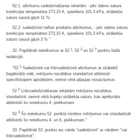
52.1. atkritumu sadedzināšanas iekārtām - pēc ūdens satura
korekcijas temperatūra 273,15 K, spiediens 101,3 kPa, skābekļa
saturs sausā gāzē 11 %;
52.2. sadedzinot naftas produktu atkritumus, - pēc ūdens satura
korekcijas temperatūra 273,15 K, spiediens 101,3 kPa, skābekļa
saturs sausā gāzē 3 %."
1
2
3
32. Papildināt noteikumus ar 52.
, 52.
un 52.
punktu šādā
redakcijā:
1
"52.
Sadedzinot vai līdzsadedzinot atkritumus ar skābekli
bagātinātā vidē, mērījumu rezultātus standartizē atbilstoši
specifiskajiem apstākļiem, ņemot vērā atļaujas nosacījumus.
2
52.
Līdzsadedzināšanas iekārtām mērījumu rezultātus
standartizē, ņemot vērā kopējo skābekļa saturu, kas aprēķināts
atbilstoši šo noteikumu 4. pielikumam.
3
52.
Šo noteikumu 52. punktā minētos mērījumus var standartizēt
atbilstoši šo noteikumu 4. un 6. pielikumam."
33. Papildināt 53. punktu aiz vārda "sadedzinot" ar vārdiem "vai
līdzsadedzinot".