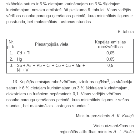
skābekļa saturs ir 6 % cietajam kurināmajam un 3 % šķidrajam
kurināmajam, nosaka atbilstoši šā pielikuma 6. tabulai. Visas vidējās
vērtības nosaka paraugu ņemšanas periodā, kura minimālais ilgums ir
pusstunda, bet maksimālais - astoņas stundas.
6. tabula
Nr.
Kopējās emisijas
Piesārņojošā viela
p. k.
robežvērtības
1.
Cd + Tl
0,05
2.
Hg
0,05
3.
Sb + As + Pb + Cr + Co + Cu + Mn +
0,5
Ni + V
3
13. Kopējās emisijas robežvērtības, izteiktas ng/Nm
, ja skābekļa
saturs ir 6 % cietajam kurināmajam un 3 % šķidrajam kurināmajam,
dioksīniem un furāniem nepārsniedz 0,1. Visas vidējās vērtības
nosaka paraugu ņemšanas periodā, kura minimālais ilgums ir sešas
stundas, bet maksimālais - astoņas stundas."
Ministru prezidents
A. K. Kariņš
Vides aizsardzības un
reģionālās attīstības ministrs
A. T. Plešs