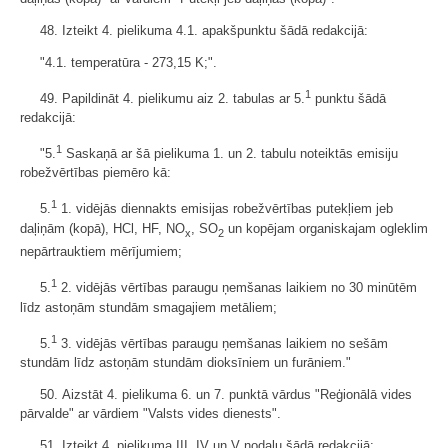
48. Izteikt 4. pielikuma 4.1. apakšpunktu šādā redakcijā:
"4.1. temperatūra - 273,15 K;".
1
49. Papildināt 4. pielikumu aiz 2. tabulas ar 5.
punktu šādā
redakcijā:
1
"5.
Saskaņā ar šā pielikuma 1. un 2. tabulu noteiktās emisiju
robežvērtības piemēro kā:
1
5.
1. vidējās diennakts emisijas robežvērtības putekļiem jeb
daļiņām (kopā), HCl, HF, NO
, SO
un kopējam organiskajam ogleklim
x
2
nepārtrauktiem mērījumiem;
1
5.
2. vidējās vērtības paraugu ņemšanas laikiem no 30 minūtēm
līdz astoņām stundām smagajiem metāliem;
1
5.
3. vidējās vērtības paraugu ņemšanas laikiem no sešām
stundām līdz astoņām stundām dioksīniem un furāniem."
50. Aizstāt 4. pielikuma 6. un 7. punktā vārdus "Reģionālā vides
pārvalde" ar vārdiem "Valsts vides dienests".
51. Izteikt 4. pielikuma III, IV un V nodaļu šādā redakcijā: