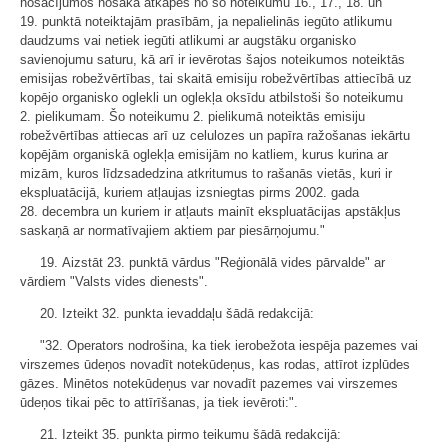
nosacījumos nosaka atkāpes no šo noteikumu 16., 17., 18. un
19. punktā noteiktajām prasībām, ja nepalielinās iegūto atlikumu
daudzums vai netiek iegūti atlikumi ar augstāku organisko
savienojumu saturu, kā arī ir ievērotas šajos noteikumos noteiktās
emisijas robežvērtības, tai skaitā emisiju robežvērtības attiecībā uz
kopējo organisko oglekli un oglekļa oksīdu atbilstoši šo noteikumu
2. pielikumam. Šo noteikumu 2. pielikumā noteiktās emisiju
robežvērtības attiecas arī uz celulozes un papīra ražošanas iekārtu
kopējām organiskā oglekļa emisijām no katliem, kurus kurina ar
mizām, kuros līdzsadedzina atkritumus to rašanās vietās, kuri ir
ekspluatācijā, kuriem atļaujas izsniegtas pirms 2002. gada
28. decembra un kuriem ir atļauts mainīt ekspluatācijas apstākļus
saskaņā ar normatīvajiem aktiem par piesārņojumu."
19. Aizstāt 23. punktā vārdus "Reģionālā vides pārvalde" ar
vārdiem "Valsts vides dienests".
20. Izteikt 32. punkta ievaddaļu šādā redakcijā:
"32. Operators nodrošina, ka tiek ierobežota iespēja pazemes vai
virszemes ūdeņos novadīt notekūdeņus, kas rodas, attīrot izplūdes
gāzes. Minētos notekūdeņus var novadīt pazemes vai virszemes
ūdeņos tikai pēc to attīrīšanas, ja tiek ievēroti:".
21. Izteikt 35. punkta pirmo teikumu šādā redakcijā: