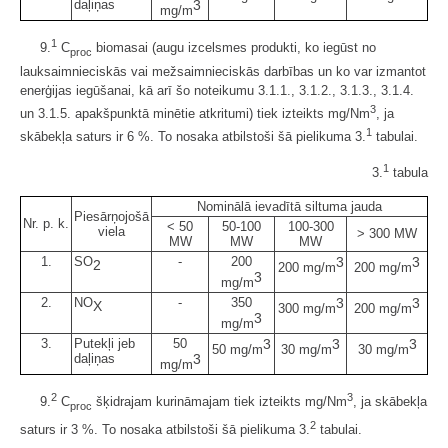
daļiņas
3
mg/m
1
9.
C
biomasai (augu izcelsmes produkti, ko iegūst no
proc
lauksaimnieciskās vai mežsaimnieciskās darbības un ko var izmantot
enerģijas iegūšanai, kā arī šo noteikumu 3.1.1., 3.1.2., 3.1.3., 3.1.4.
3
un 3.1.5. apakšpunktā minētie atkritumi) tiek izteikts mg/Nm
, ja
1
skābekļa saturs ir 6 %. To nosaka atbilstoši šā pielikuma 3.
tabulai.
1
3.
tabula
Nominālā ievadītā siltuma jauda
Piesārņojošā
Nr. p. k.
< 50
50-100
100-300
viela
> 300 MW
MW
MW
MW
1.
SO
-
200
3
3
2
200 mg/m
200 mg/m
3
mg/m
2.
NO
-
350
3
3
X
300 mg/m
200 mg/m
3
mg/m
3.
Putekļi jeb
50
3
3
3
50 mg/m
30 mg/m
30 mg/m
daļiņas
3
mg/m
2
3
9.
C
šķidrajam kurināmajam tiek izteikts mg/Nm
, ja skābekļa
proc
2
saturs ir 3 %. To nosaka atbilstoši šā pielikuma 3.
tabulai.