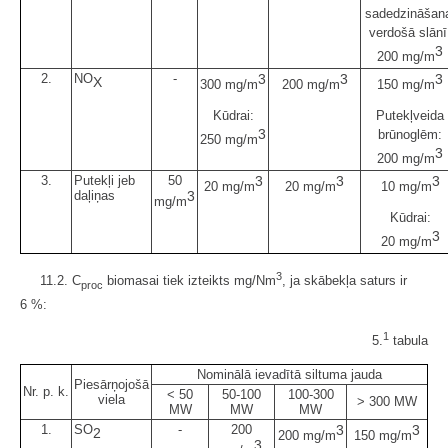
sadedzināšan
verdošā slānī
3
200 mg/m
2.
NO
-
3
3
3
X
300 mg/m
200 mg/m
150 mg/m
Kūdrai:
Putekļveida
3
brūnoglēm:
250 mg/m
3
200 mg/m
3.
Putekļi jeb
50
3
3
3
20 mg/m
20 mg/m
10 mg/m
daļiņas
3
mg/m
Kūdrai:
3
20 mg/m
3
11.2. C
biomasai tiek izteikts mg/Nm
, ja skābekļa saturs ir
proc
6 %:
1
5.
tabula
Nominālā ievadītā siltuma jauda
Piesārņojošā
Nr. p. k.
< 50
50-100
100-300
viela
> 300 MW
MW
MW
MW
1.
SO
-
200
3
3
2
200 mg/m
150 mg/m
3