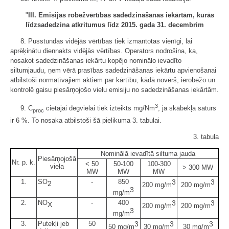
"
III.
Emisijas robežvērtības sadedzināšanas iekārtām, kurās
līdzsadedzina atkritumus līdz 2015. gada 31. decembrim
8. Pusstundas vidējās vērtības tiek izmantotas vienīgi, lai
aprēķinātu diennakts vidējās vērtības. Operators nodrošina, ka,
nosakot sadedzināšanas iekārtu kopējo nominālo ievadīto
siltumjaudu, ņem vērā prasības sadedzināšanas iekārtu apvienošanai
atbilstoši normatīvajiem aktiem par kārtību, kādā novērš, ierobežo un
kontrolē gaisu piesārņojošo vielu emisiju no sadedzināšanas iekārtām.
3
9. C
cietajai degvielai tiek izteikts mg/Nm
, ja skābekļa saturs
proc
ir 6 %. To nosaka atbilstoši šā pielikuma 3. tabulai.
3. tabula
Nominālā ievadītā siltuma jauda
Piesārņojošā
Nr. p. k.
< 50
50-100
100-300
viela
> 300 MW
MW
MW
MW
1.
SO
-
850
3
3
2
200 mg/m
200 mg/m
3
mg/m
2.
NO
-
400
3
3
X
200 mg/m
200 mg/m
3
mg/m
3.
Putekļi jeb
50
3
3
3
50 mg/m
30 mg/m
30 mg/m