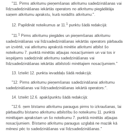
"11. Pirms atkritumu pieņemšanas atkritumu sadedzināšanas vai
līdzsadedzināšanas iekārtās operators no atkritumu piegādātāja
saņem atkritumu aprakstu, kurā norādīts atkritumu:".
1
12. Papildināt noteikumus ar 11.
punktu šādā redakcijā:
1
"11.
Pirms atkritumu piegādes un pieņemšanas atkritumu
sadedzināšanas vai līdzsadedzināšanas iekārtās operators pārbauda
un izvērtē, vai atkritumu aprakstā minētie atkritumi atbilst šo
noteikumu 7. punktā minētās atļaujas nosacījumiem un vai tos ir
iespējams sadedzināt atkritumu sadedzināšanas vai
līdzsadedzināšanas iekārtās atbilstoši minētajiem nosacījumiem."
13. Izteikt 12. punkta ievaddaļu šādā redakcijā:
"12. Pirms atkritumu pieņemšanas sadedzināšanai atkritumu
sadedzināšanas vai līdzsadedzināšanas iekārtā operators:".
14. Izteikt 12.6. apakšpunktu šādā redakcijā:
"12.6. ņem bīstamo atkritumu paraugus pirms to izkraušanas, lai
pārbaudītu bīstamo atkritumu atbilstību šo noteikumu 11. punktā
minētajam aprakstam un šo noteikumu 7. punktā minētās atļaujas
nosacījumiem. Bīstamo atkritumu paraugus uzglabā ne mazāk kā
mēnesi pēc to sadedzināšanas vai līdzsadedzināšanas."