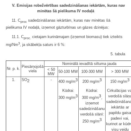
V. Emisijas robežvērtības sadedzināšanas iekārtām, kuras nav
minētas šā pielikuma IV nodaļā
11. C
sadedzināšanas iekārtām, kuras nav minētas šā
proc
pielikuma IV nodaļā, izņemot gāzturbīnas un gāzes dzinējus:
11.1. C
cietajam kurināmajam (izņemot biomasu) tiek izteikts
proc.
3
mg/Nm
, ja skābekļa saturs ir 6 %:
5. tabula
Nominālā ievadītā siltuma jauda
Piesārņojošā
Nr. p. k.
< 50
viela
50-100 MW
100-300 MW
> 300 MW
MW
1.
SO
-
3
3
3
2
400 mg/m
200 mg/m
150 mg/m
Kūdrai:
Kūdrai:
Cirkulācijas v
3
3
verdošā slāņ
300 mg/m
300 mg/m
,
sadedzināšan
izņemot
iekārtās ar
sadedzināšanu
papildu gaisa
verdošā slānī:
padevi vai,
3
250 mg/m
kurinot ar kūdr
visu veidu