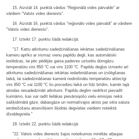
15. Aizstāt 14. punktā vārdus "Reģionālā vides pārvalde" ar
vārdiem "Valsts vides dienests".
16. Aizstāt 16. punktā vārdus "reģionālo vides pārvaldi" ar vārdiem
"Valsts vides dienestu".
17. Izteikt 17. punktu šādā redakcijā:
"17. Katru atkritumu sadedzināšanas iekārtas sadedzināšanas
kameru aprīko ar vismaz vienu papildu degli, kas automātiski
ieslēdzas, lai pēc pēdējās gaisa padeves uzturētu dūmgāzu
temperatūru virs 850 °C vai virs 1100 °C. Papildu degļus izmanto arī
atkritumu sadedzināšanas iekārtas iedarbināšanas un izslēgšanas
laikā, lai sadedzināšanas kamerā nodrošinātu temperatūru attiecīgi
virs 850 °C vai 1100 °C šo procedūru laikā un līdz brīdim, kamēr tajā
atrodas nesadedzināti atkritumi. Papildu deglim nedrīkst pievadīt
kurināmo, kas var radīt lielākas piesārņojošo vielu emisijas nekā
sašķidrinātā gāze, dabasgāze un normatīvajos aktos par sēra satura
ierobežošanu atsevišķiem šķidrās degvielas veidiem noteiktā
dīzeļdegviela."
18. Izteikt 22. punktu šādā redakcijā:
"22. Valsts vides dienests šajos noteikumos minētās atļaujas