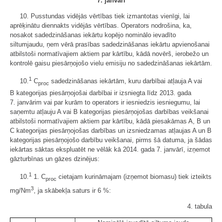
7. janvārī
10. Pusstundas vidējās vērtības tiek izmantotas vienīgi, lai
aprēķinātu diennakts vidējās vērtības. Operators nodrošina, ka,
nosakot sadedzināšanas iekārtu kopējo nominālo ievadīto
siltumjaudu, ņem vērā prasības sadedzināšanas iekārtu apvienošanai
atbilstoši normatīvajiem aktiem par kārtību, kādā novērš, ierobežo un
kontrolē gaisu piesārņojošo vielu emisiju no sadedzināšanas iekārtām.
1
10.
C
sadedzināšanas iekārtām, kuru darbībai atļauja A vai
proc
B kategorijas piesārņojošai darbībai ir izsniegta līdz 2013. gada
7. janvārim vai par kurām to operators ir iesniedzis iesniegumu, lai
saņemtu atļauju A vai B kategorijas piesārņojošas darbības veikšanai
atbilstoši normatīvajiem aktiem par kārtību, kādā piesakāmas A, B un
C kategorijas piesārņojošas darbības un izsniedzamas atļaujas A un B
kategorijas piesārņojošo darbību veikšanai, pirms šā datuma, ja šādas
iekārtas sāktas ekspluatēt ne vēlāk kā 2014. gada 7. janvārī, izņemot
gāzturbīnas un gāzes dzinējus:
1
10.
1. C
cietajam kurināmajam (izņemot biomasu) tiek izteikts
proc
3
mg/Nm
, ja skābekļa saturs ir 6 %:
4. tabula