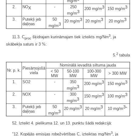
mg/m
2.
NO
-
250
3
3
X
200 mg/m
150 mg/m
3
mg/m
3.
Putekļi jeb
50
3
3
3
20 mg/m
20 mg/m
20 mg/m
daļiņas
3
mg/m
3
11.3. C
šķidrajam kurināmajam tiek izteikts mg/Nm
, ja
proc
skābekļa saturs ir 3 %:
2
5.
tabula
Nominālā ievadītā siltuma jauda
Piesārņojošā
Nr. p. k.
< 50
50-100
100-300
viela
> 300 MW
MW
MW
MW
1.
SO2
-
350
3
3
200 mg/m
150 mg/m
3
mg/m
2.
NOX
-
300
3
3
150 mg/m
100 mg/m
3
mg/m
3.
Putekļi jeb
50
3
3
3
20 mg/m
20 mg/m
10 mg/m
"
daļiņas
3
mg/m
52. Izteikt 4. pielikuma 12. un 13. punktu šādā redakcijā:
3
"12. Kopējās emisijas robežvērtības C, izteiktas mg/Nm
, ja