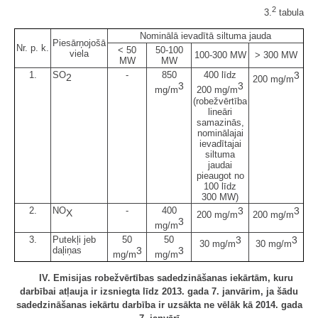
2
3.
tabula
Nominālā ievadītā siltuma jauda
Piesārņojošā
Nr. p. k.
< 50
50-100
viela
100-300 MW
> 300 MW
MW
MW
1.
SO
-
850
400 līdz
3
2
200 mg/m
3
3
mg/m
200 mg/m
(robežvērtība
lineāri
samazinās,
nominālajai
ievadītajai
siltuma
jaudai
pieaugot no
100 līdz
300 MW)
2.
NO
-
400
3
3
X
200 mg/m
200 mg/m
3
mg/m
3.
Putekļi jeb
50
50
3
3
30 mg/m
30 mg/m
daļiņas
3
3
mg/m
mg/m
IV. Emisijas robežvērtības sadedzināšanas iekārtām, kuru
darbībai atļauja ir izsniegta līdz 2013. gada 7. janvārim, ja šādu
sadedzināšanas iekārtu darbība ir uzsākta ne vēlāk kā 2014. gada