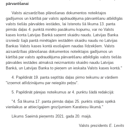
pārvarēšanai
Valsts aizsardzības plānošanas dokumentos noteiktajos
gadījumos un kārtībā par valsts apdraudējuma pārvarēšanu atbildīgās
valsts tiešās pārvaldes iestādes, lai īstenotu šā likuma 13. panta
pirmās daļas 4. punktā minēto pasākumu kopumu, var no Valsts
kases konta Latvijas Bankā saņemt skaidru naudu. Latvijas Banka
izsniedz šajā pantā minētajām iestādēm skaidru naudu no Latvijas
Bankas Valsts kases kontā esošajiem naudas līdzekļiem. Valsts
aizsardzības plānošanas dokumentos noteiktajos gadījumos un
kārtībā par valsts apdraudējuma pārvarēšanu atbildīgās valsts tiešās
pārvaldes iestādes atmaksā neizmantoto skaidro naudu Latvijas
Bankā, un Latvijas Banka to pieņem un ieskaita Valsts kases kontā."
4. Papildināt 19. panta septītās daļas pirmo teikumu ar vārdiem
"izņemot atlīdzinājumu par neiegūto peļņu".
5. Papildināt pārejas noteikumus ar 4. punktu šādā redakcijā:
"4. Šā likuma 17. panta pirmās daļas 25. punkts stājas spēkā
vienlaikus ar attiecīgajiem grozījumiem Karatiesu likumā."
Likums Saeimā pieņemts 2021. gada 20. maijā.
Valsts prezidents
E. Levits