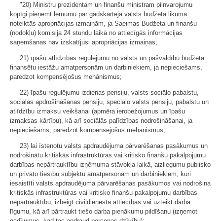
"20) Ministru prezidentam un finanšu ministram pilnvarojumu
kopīgi pieņemt lēmumu par gadskārtējā valsts budžeta likumā
noteiktās apropriācijas izmaiņām, ja Saeimas Budžeta un finanšu
(nodokļu) komisija 24 stundu laikā no attiecīgās informācijas
saņemšanas nav izskatījusi apropriācijas izmaiņas;
21) īpašu atlīdzības regulējumu no valsts un pašvaldību budžeta
finansētu iestāžu amatpersonām un darbiniekiem, ja nepieciešams,
paredzot kompensējošus mehānismus;
22) īpašu regulējumu izdienas pensiju, valsts sociālo pabalstu,
sociālās apdrošināšanas pensiju, speciālo valsts pensiju, pabalstu un
atlīdzību izmaksu veikšanai (apmēra ierobežojumus un īpašu
izmaksas kārtību), kā arī sociālās palīdzības nodrošināšanai, ja
nepieciešams, paredzot kompensējošus mehānismus;
23) lai īstenotu valsts apdraudējuma pārvarēšanas pasākumus un
nodrošinātu kritiskās infrastruktūras vai kritisko finanšu pakalpojumu
darbības nepārtrauktību izņēmuma stāvokļa laikā, aizliegumu publisko
un privāto tiesību subjektu amatpersonām un darbiniekiem, kuri
iesaistīti valsts apdraudējuma pārvarēšanas pasākumos vai nodrošina
kritiskās infrastruktūras vai kritisko finanšu pakalpojumu darbības
nepārtrauktību, izbeigt civildienesta attiecības vai uzteikt darba
līgumu, kā arī pārtraukt tiešo darba pienākumu pildīšanu (izņemot
gadījumus, kad tas apdraud personas dzīvību);