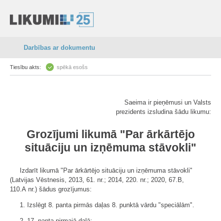
Darbības ar dokumentu
Tiesību akts:
spēkā esošs
Saeima ir pieņēmusi un Valsts
prezidents izsludina šādu likumu:
Grozījumi likumā "Par ārkārtējo
situāciju un izņēmuma stāvokli"
Izdarīt likumā "Par ārkārtējo situāciju un izņēmuma stāvokli"
(Latvijas Vēstnesis, 2013, 61. nr.; 2014, 220. nr.; 2020, 67.B,
110.A nr.) šādus grozījumus:
1. Izslēgt 8. panta pirmās daļas 8. punktā vārdu "speciālām".
2. 17. panta pirmajā daļā: