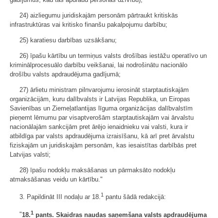
24) aizliegumu juridiskajām personām pārtraukt kritiskās
infrastruktūras vai kritisko finanšu pakalpojumu darbību;
25) karatiesu darbības uzsākšanu;
26) īpašu kārtību un termiņus valsts drošības iestāžu operatīvo un
kriminālprocesuālo darbību veikšanai, lai nodrošinātu nacionālo
drošību valsts apdraudējuma gadījumā;
27) ārlietu ministram pilnvarojumu ierosināt starptautiskajām
organizācijām, kuru dalībvalsts ir Latvijas Republika, un Eiropas
Savienības un Ziemeļatlantijas līguma organizācijas dalībvalstīm
pieņemt lēmumu par visaptverošām starptautiskajām vai ārvalstu
nacionālajām sankcijām pret ārējo ienaidnieku vai valsti, kura ir
atbildīga par valsts apdraudējuma izraisīšanu, kā arī pret ārvalstu
fiziskajām un juridiskajām personām, kas iesaistītas darbībās pret
Latvijas valsti;
28) īpašu nodokļu maksāšanas un pārmaksāto nodokļu
atmaksāšanas veidu un kārtību."
1
3. Papildināt III nodaļu ar 18.
pantu šādā redakcijā:
1
"
18.
pants. Skaidras naudas saņemšana valsts apdraudējuma