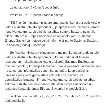
izslēgt 2. punktā vārdu "speciālām";
izteikt 18. un 19. punktu šādā redakcijā:
"18) finanšu ministram pilnvarojumu mainīt likumā par gadskārtējo
valsts budžetu noteikto apropriāciju, ja apropriācijas izmaiņas nerada
negatīvu ietekmi uz vispārējās valdības sektora budžeta nominālo
bilanci atbilstoši Eiropas nacionālo un reģionālo kontu sistēmas
Eiropas Savienībā metodoloģijai, informējot par to Saeimas Budžeta
un finanšu (nodokļu) komisiju;
19) finanšu ministram pilnvarojumu mainīt likumā par gadskārtējo
valsts budžetu noteikto apropriāciju, kā arī nodrošināt finanšu
resursus un maksājumu veikšanu atbilstoši Saeimas Budžeta un
finanšu (nodokļu) komisijas lēmumam, kas ir pieņemts 24 stundu laikā
no attiecīgās informācijas saņemšanas brīža, ja apropriācijas
izmaiņas pārsniedz gadskārtējā valsts budžeta ietvaru vai
apropriācijas izmaiņām ir negatīva ietekme uz vispārējās valdības
sektora budžeta nominālo bilanci atbilstoši Eiropas nacionālo un
reģionālo kontu sistēmas Eiropas Savienībā metodoloģijai;";
papildināt daļu ar 20., 21., 22., 23., 24., 25., 26., 27. un 28. punktu
šādā redakcijā: