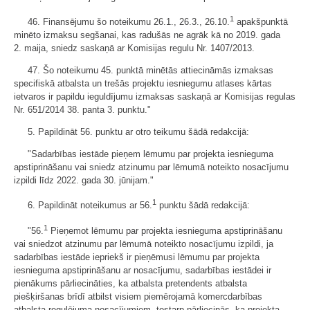
1
46. Finansējumu šo noteikumu 26.1., 26.3., 26.10.
apakšpunktā
minēto izmaksu segšanai, kas radušās ne agrāk kā no 2019. gada
2. maija, sniedz saskaņā ar Komisijas regulu Nr. 1407/2013.
47. Šo noteikumu 45. punktā minētās attiecināmās izmaksas
specifiskā atbalsta un trešās projektu iesniegumu atlases kārtas
ietvaros ir papildu ieguldījumu izmaksas saskaņā ar Komisijas regulas
Nr. 651/2014 38. panta 3. punktu."
5. Papildināt 56. punktu ar otro teikumu šādā redakcijā:
"Sadarbības iestāde pieņem lēmumu par projekta iesnieguma
apstiprināšanu vai sniedz atzinumu par lēmumā noteikto nosacījumu
izpildi līdz 2022. gada 30. jūnijam."
1
6. Papildināt noteikumus ar 56.
punktu šādā redakcijā:
1
"56.
Pieņemot lēmumu par projekta iesnieguma apstiprināšanu
vai sniedzot atzinumu par lēmumā noteikto nosacījumu izpildi, ja
sadarbības iestāde iepriekš ir pieņēmusi lēmumu par projekta
iesnieguma apstiprināšanu ar nosacījumu, sadarbības iestādei ir
pienākums pārliecināties, ka atbalsta pretendents atbalsta
piešķiršanas brīdī atbilst visiem piemērojamā komercdarbības
atbalsta regulējuma nosacījumiem, tostarp pārliecinās, ka projekta