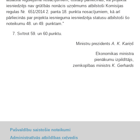
iesniedzējs nav grūtībās nonācis uzņēmums atbilstoši Komisijas
regulas Nr. 651/2014 2. panta 18. punkta nosacījumiem, kā arī
pārliecinās par projekta iesnieguma iesniedzēja statusu atbilstoši šo
noteikumu 48. un 49. punktam."
7. Svītrot 59. un 60.punktu.
Ministru prezidents
A. K. Kariņš
Ekonomikas ministra
pienākumu izpildītājs,
zemkopības ministrs
K. Gerhards
Pašvaldību saistošie noteikumi
Administratīvās atbildības ceļvedis