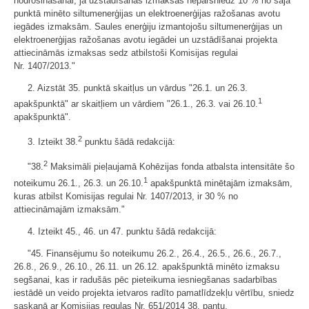
nodrošināšanai, ja uzstādīšanas izmaksas nepārsniedz 10 % no šajā
punktā minēto siltumenerģijas un elektroenerģijas ražošanas avotu
iegādes izmaksām. Saules enerģiju izmantojošu siltumenerģijas un
elektroenerģijas ražošanas avotu iegādei un uzstādīšanai projekta
attiecināmās izmaksas sedz atbilstoši Komisijas regulai
Nr. 1407/2013."
2. Aizstāt 35. punktā skaitļus un vārdus "26.1. un 26.3.
1
apakšpunktā" ar skaitļiem un vārdiem "26.1., 26.3. vai 26.10.
apakšpunktā".
2
3. Izteikt 38.
punktu šādā redakcijā:
2
"38.
Maksimāli pieļaujamā Kohēzijas fonda atbalsta intensitāte šo
1
noteikumu 26.1., 26.3. un 26.10.
apakšpunktā minētajām izmaksām,
kuras atbilst Komisijas regulai Nr. 1407/2013, ir 30 % no
attiecināmajām izmaksām."
4. Izteikt 45., 46. un 47. punktu šādā redakcijā:
"45. Finansējumu šo noteikumu 26.2., 26.4., 26.5., 26.6., 26.7.,
26.8., 26.9., 26.10., 26.11. un 26.12. apakšpunktā minēto izmaksu
segšanai, kas ir radušās pēc pieteikuma iesniegšanas sadarbības
iestādē un veido projekta ietvaros radīto pamatlīdzekļu vērtību, sniedz
saskaņā ar Komisijas regulas Nr. 651/2014 38. pantu.