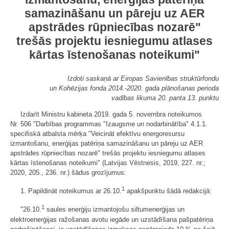
samazināšanu un pāreju uz AER
apstrādes rūpniecības nozarē"
trešās projektu iesniegumu atlases
kārtas īstenošanas noteikumi"
Izdoti saskaņā ar Eiropas Savienības struktūrfondu
un Kohēzijas fonda 2014.-2020. gada plānošanas perioda
vadības likuma 20. panta 13. punktu
Izdarīt Ministru kabineta 2019. gada 5. novembra noteikumos
Nr. 506 "Darbības programmas "Izaugsme un nodarbinātība" 4.1.1.
specifiskā atbalsta mērķa "Veicināt efektīvu energoresursu
izmantošanu, enerģijas patēriņa samazināšanu un pāreju uz AER
apstrādes rūpniecības nozarē" trešās projektu iesniegumu atlases
kārtas īstenošanas noteikumi" (Latvijas Vēstnesis, 2019, 227. nr.;
2020, 205., 236. nr.) šādus grozījumus:
1
1. Papildināt noteikumus ar 26.10.
apakšpunktu šādā redakcijā:
1
"26.10.
saules enerģiju izmantojošu siltumenerģijas un
elektroenerģijas ražošanas avotu iegāde un uzstādīšana pašpatēriņa