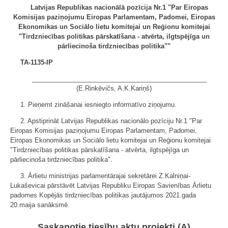
Latvijas Republikas nacionālā pozīcija Nr.1 "Par Eiropas
Komisijas paziņojumu Eiropas Parlamentam, Padomei, Eiropas
Ekonomikas un Sociālo lietu komitejai un Reģionu komitejai
"Tirdzniecības politikas pārskatīšana - atvērta, ilgtspējīga un
pārliecinoša tirdzniecības politika""
TA-1135-IP
_________________________________________________
(E.Rinkēvičs, A.K.Kariņš)
1. Pieņemt zināšanai iesniegto informatīvo ziņojumu.
2. Apstiprināt Latvijas Republikas nacionālo pozīciju Nr.1 "Par
Eiropas Komisijas paziņojumu Eiropas Parlamentam, Padomei,
Eiropas Ekonomikas un Sociālo lietu komitejai un Reģionu komitejai
"Tirdzniecības politikas pārskatīšana - atvērta, ilgtspējīga un
pārliecinoša tirdzniecības politika".
3. Ārlietu ministrijas parlamentārajai sekretārei Z.Kalniņai-
Lukaševicai pārstāvēt Latvijas Republiku Eiropas Savienības Ārlietu
padomes Kopējās tirdzniecības politikas jautājumos 2021.gada
20.maija sanāksmē.
Saskaņotie tiesību aktu projekti (A)