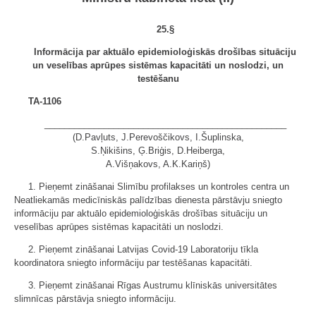
25.§
Informācija par aktuālo epidemioloģiskās drošības situāciju
un veselības aprūpes sistēmas kapacitāti un noslodzi, un
testēšanu
TA-1106
_________________________________________________
(D.Pavļuts, J.Perevoščikovs, I.Šuplinska,
S.Ņikišins, Ģ.Briģis, D.Heiberga,
A.Višņakovs, A.K.Kariņš)
1. Pieņemt zināšanai Slimību profilakses un kontroles centra un
Neatliekamās medicīniskās palīdzības dienesta pārstāvju sniegto
informāciju par aktuālo epidemioloģiskās drošības situāciju un
veselības aprūpes sistēmas kapacitāti un noslodzi.
2. Pieņemt zināšanai Latvijas Covid-19 Laboratoriju tīkla
koordinatora sniegto informāciju par testēšanas kapacitāti.
3. Pieņemt zināšanai Rīgas Austrumu klīniskās universitātes
slimnīcas pārstāvja sniegto informāciju.