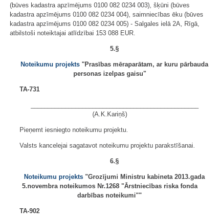
(būves kadastra apzīmējums 0100 082 0234 003), šķūni (būves
kadastra apzīmējums 0100 082 0234 004), saimniecības ēku (būves
kadastra apzīmējums 0100 082 0234 005) - Salgales ielā 2A, Rīgā,
atbilstoši noteiktajai atlīdzībai 153 088 EUR.
5.§
Noteikumu projekts
"Prasības mēraparātam, ar kuru pārbauda
personas izelpas gaisu"
TA-731
_________________________________________________
(A.K.Kariņš)
Pieņemt iesniegto noteikumu projektu.
Valsts kancelejai sagatavot noteikumu projektu parakstīšanai.
6.§
Noteikumu projekts
"Grozījumi Ministru kabineta 2013.gada
5.novembra noteikumos Nr.1268 "Ārstniecības riska fonda
darbības noteikumi""
TA-902