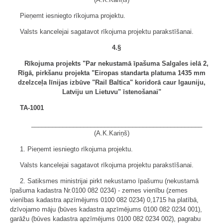
Pieņemt iesniegto rīkojuma projektu.
Valsts kancelejai sagatavot rīkojuma projektu parakstīšanai.
4.§
Rīkojuma projekts "Par nekustamā īpašuma Salgales ielā 2,
Rīgā, pirkšanu projekta "Eiropas standarta platuma 1435 mm
dzelzceļa līnijas izbūve "Rail Baltica" koridorā caur Igauniju,
Latviju un Lietuvu" īstenošanai"
TA-1001
_________________________________________________
(A.K.Kariņš)
1. Pieņemt iesniegto rīkojuma projektu.
Valsts kancelejai sagatavot rīkojuma projektu parakstīšanai.
2. Satiksmes ministrijai pirkt nekustamo īpašumu (nekustamā
īpašuma kadastra Nr.0100 082 0234) - zemes vienību (zemes
vienības kadastra apzīmējums 0100 082 0234) 0,1715 ha platībā,
dzīvojamo māju (būves kadastra apzīmējums 0100 082 0234 001),
garāžu (būves kadastra apzīmējums 0100 082 0234 002), pagrabu