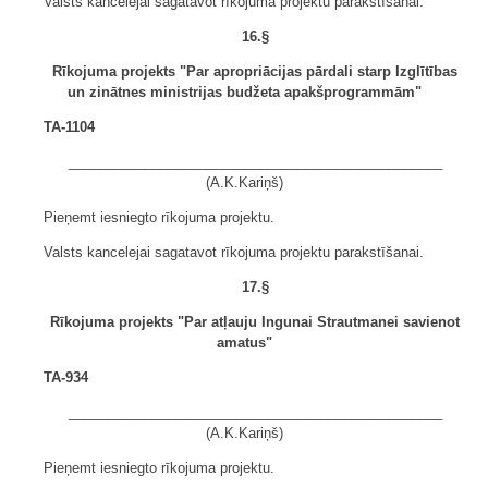
Valsts kancelejai sagatavot rīkojuma projektu parakstīšanai.
16.§
Rīkojuma projekts "Par apropriācijas pārdali starp Izglītības
un zinātnes ministrijas budžeta apakšprogrammām"
TA-1104
_________________________________________________
(A.K.Kariņš)
Pieņemt iesniegto rīkojuma projektu.
Valsts kancelejai sagatavot rīkojuma projektu parakstīšanai.
17.§
Rīkojuma projekts "Par atļauju Ingunai Strautmanei savienot
amatus"
TA-934
_________________________________________________
(A.K.Kariņš)
Pieņemt iesniegto rīkojuma projektu.