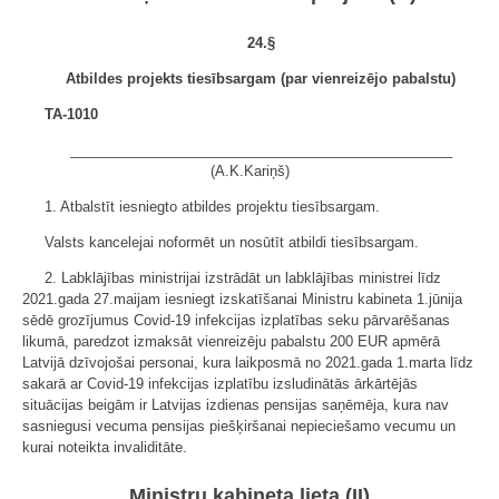
24.§
Atbildes projekts tiesībsargam (par vienreizējo pabalstu)
TA-1010
_________________________________________________
(A.K.Kariņš)
1. Atbalstīt iesniegto atbildes projektu tiesībsargam.
Valsts kancelejai noformēt un nosūtīt atbildi tiesībsargam.
2. Labklājības ministrijai izstrādāt un labklājības ministrei līdz
2021.gada 27.maijam iesniegt izskatīšanai Ministru kabineta 1.jūnija
sēdē grozījumus Covid-19 infekcijas izplatības seku pārvarēšanas
likumā, paredzot izmaksāt vienreizēju pabalstu 200 EUR apmērā
Latvijā dzīvojošai personai, kura laikposmā no 2021.gada 1.marta līdz
sakarā ar Covid-19 infekcijas izplatību izsludinātās ārkārtējās
situācijas beigām ir Latvijas izdienas pensijas saņēmēja, kura nav
sasniegusi vecuma pensijas piešķiršanai nepieciešamo vecumu un
kurai noteikta invaliditāte.
Ministru kabineta lieta (II)