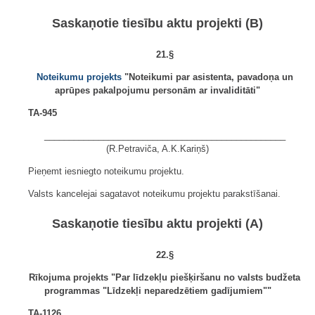
Saskaņotie tiesību aktu projekti (B)
21.§
Noteikumu projekts
"Noteikumi par asistenta, pavadoņa un
aprūpes pakalpojumu personām ar invaliditāti"
TA-945
_________________________________________________
(R.Petraviča, A.K.Kariņš)
Pieņemt iesniegto noteikumu projektu.
Valsts kancelejai sagatavot noteikumu projektu parakstīšanai.
Saskaņotie tiesību aktu projekti (A)
22.§
Rīkojuma projekts "Par līdzekļu piešķiršanu no valsts budžeta
programmas "Līdzekļi neparedzētiem gadījumiem""
TA-1126