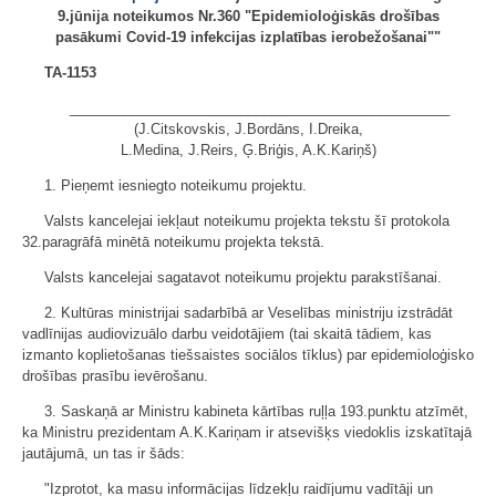
9.jūnija noteikumos Nr.360 "Epidemioloģiskās drošības
pasākumi Covid-19 infekcijas izplatības ierobežošanai""
TA-1153
_________________________________________________
(J.Citskovskis, J.Bordāns, I.Dreika,
L.Medina, J.Reirs, Ģ.Briģis, A.K.Kariņš)
1. Pieņemt iesniegto noteikumu projektu.
Valsts kancelejai iekļaut noteikumu projekta tekstu šī protokola
32.paragrāfā minētā noteikumu projekta tekstā.
Valsts kancelejai sagatavot noteikumu projektu parakstīšanai.
2. Kultūras ministrijai sadarbībā ar Veselības ministriju izstrādāt
vadlīnijas audiovizuālo darbu veidotājiem (tai skaitā tādiem, kas
izmanto koplietošanas tiešsaistes sociālos tīklus) par epidemioloģisko
drošības prasību ievērošanu.
3. Saskaņā ar Ministru kabineta kārtības ruļļa 193.punktu atzīmēt,
ka Ministru prezidentam A.K.Kariņam ir atsevišķs viedoklis izskatītajā
jautājumā, un tas ir šāds:
"Izprotot, ka masu informācijas līdzekļu raidījumu vadītāji un