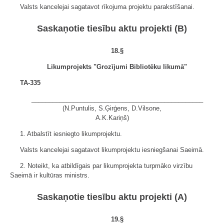
Valsts kancelejai sagatavot rīkojuma projektu parakstīšanai.
Saskaņotie tiesību aktu projekti (B)
18.§
Likumprojekts "Grozījumi Bibliotēku likumā"
TA-335
_________________________________________________
(N.Puntulis, S.Ģirģens, D.Vilsone,
A.K.Kariņš)
1. Atbalstīt iesniegto likumprojektu.
Valsts kancelejai sagatavot likumprojektu iesniegšanai Saeimā.
2. Noteikt, ka atbildīgais par likumprojekta turpmāko virzību
Saeimā ir kultūras ministrs.
Saskaņotie tiesību aktu projekti (A)
19.§