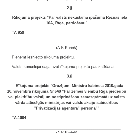
2.§
Rīkojuma projekts "Par valsts nekustamā īpašuma Rēznas ielā
10A, Rīgā, pārdošanu"
TA-959
_________________________________________________
(A.K.Kariņš)
Pieņemt iesniegto rīkojuma projektu.
Valsts kancelejai sagatavot rīkojuma projektu parakstīšanai.
3.§
Rīkojuma projekts "Grozījumi Ministru kabineta 2010.gada
10.novembra rīkojumā Nr.648 "Par zemes vienību Rīgā piederību
vai piekritību valstij un nostiprināšanu zemesgrāmatā uz valsts
vārda attiecīgās ministrijas vai valsts akciju sabiedrības
"Privatizācijas aģentūra" personā""
TA-1004
_________________________________________________
(A.K.Kariņš)