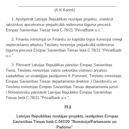
_________________________________________________
(A.K.Kariņš)
1. Apstiprināt Latvijas Republikas nostājas projektu, sniedzot
rakstiskus apsvērumus prejudiciālā nolēmuma lūguma procesā
Eiropas Savienības Tiesas lietā C-78/21 "PrivatBank u.c.".
2. Finanšu ministrijai un Finanšu un kapitāla tirgus komisijai sniegt
nepieciešamo atbalstu Tieslietu ministrijai prejudiciālā nolēmuma
lūguma procesā Eiropas Savienības Tiesas lietā C 78/21 "PrivatBank
u.c.".
3. Pilnvarot Latvijas Republikas pārstāvi Eiropas Savienības
Tiesā, Tieslietu ministrijas valsts sekretāra vietnieci ārvalstu
sadarbības un stratēģijas jautājumos K.Pommeri, Tieslietu ministrijas
Eiropas Savienības Tiesas departamenta direktori J.Davidoviču un
Tieslietu ministrijas Eiropas Savienības Tiesas departamenta juristi
I.Romanovsku pārstāvēt Latvijas Republiku Eiropas Savienības
Tiesas lietā C-78/21 "PrivatBank u.c.".
39.§
Latvijas Republikas nostājas projekts, iestājoties Eiropas
Savienības Tiesas lietā C-547/20 "Rumānija/Parlaments un
Padome"