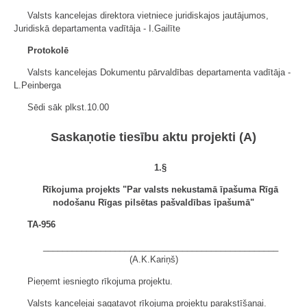
Valsts kancelejas direktora vietniece juridiskajos jautājumos,
Juridiskā departamenta vadītāja - I.Gailīte
Protokolē
Valsts kancelejas Dokumentu pārvaldības departamenta vadītāja -
L.Peinberga
Sēdi sāk plkst.10.00
Saskaņotie tiesību aktu projekti (A)
1.§
Rīkojuma projekts "Par valsts nekustamā īpašuma Rīgā
nodošanu Rīgas pilsētas pašvaldības īpašumā"
TA-956
_________________________________________________
(A.K.Kariņš)
Pieņemt iesniegto rīkojuma projektu.
Valsts kancelejai sagatavot rīkojuma projektu parakstīšanai.