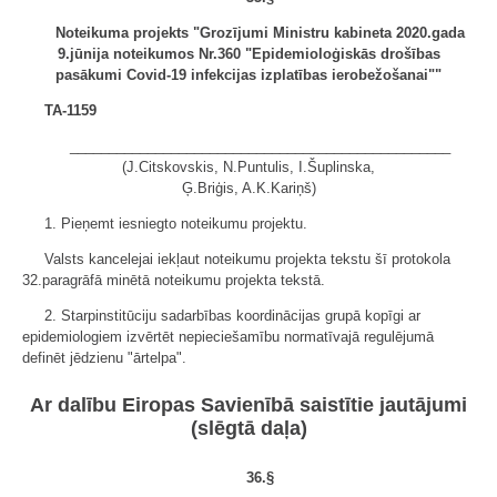
Noteikuma projekts "Grozījumi Ministru kabineta 2020.gada
9.jūnija noteikumos Nr.360 "Epidemioloģiskās drošības
pasākumi Covid-19 infekcijas izplatības ierobežošanai""
TA-1159
_________________________________________________
(J.Citskovskis, N.Puntulis, I.Šuplinska,
Ģ.Briģis, A.K.Kariņš)
1. Pieņemt iesniegto noteikumu projektu.
Valsts kancelejai iekļaut noteikumu projekta tekstu šī protokola
32.paragrāfā minētā noteikumu projekta tekstā.
2. Starpinstitūciju sadarbības koordinācijas grupā kopīgi ar
epidemiologiem izvērtēt nepieciešamību normatīvajā regulējumā
definēt jēdzienu "ārtelpa".
Ar dalību Eiropas Savienībā saistītie jautājumi
(slēgtā daļa)
36.§