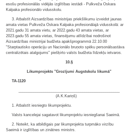
esošu profesionālās vidējās izglītības iestādi - Pulkveža Oskara
Kalpaka profesionālo vidusskolu.
3. Atbalstīt Aizsardzības ministrijas priekšlikumu izveidot jaunas
amata vietas Pulkveža Oskara Kalpaka profesionālajā vidusskolā: ar
2021.gadu 31 amata vietu, ar 2022.gadu 43 amata vietas, ar
2023.gadu 55 amata vietas, finansējumu atlīdzībai nodrošinot
Aizsardzības ministrijai budžeta apakšprogrammā 22.10.00
"Starptautisko operāciju un Nacionālo bruņoto spēku personālsastāva
centralizētais atalgojums" piešķirto valsts budžeta līdzekļu ietvaros.
10.§
Likumprojekts "Grozījumi Augstskolu likumā"
TA-1120
_________________________________________________
(A.K.Kariņš)
1. Atbalstīt iesniegto likumprojektu.
Valsts kancelejai sagatavot likumprojektu iesniegšanai Saeimā.
2. Noteikt, ka atbildīgais par likumprojekta turpmāko virzību
Saeimā ir izglītības un zinātnes ministrs.