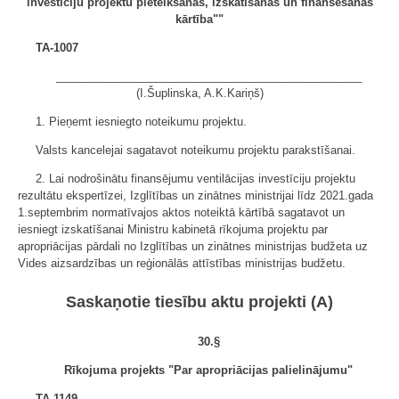
investīciju projektu pieteikšanas, izskatīšanas un finansēšanas
kārtība""
TA-1007
_________________________________________________
(I.Šuplinska, A.K.Kariņš)
1. Pieņemt iesniegto noteikumu projektu.
Valsts kancelejai sagatavot noteikumu projektu parakstīšanai.
2. Lai nodrošinātu finansējumu ventilācijas investīciju projektu
rezultātu ekspertīzei, Izglītības un zinātnes ministrijai līdz 2021.gada
1.septembrim normatīvajos aktos noteiktā kārtībā sagatavot un
iesniegt izskatīšanai Ministru kabinetā rīkojuma projektu par
apropriācijas pārdali no Izglītības un zinātnes ministrijas budžeta uz
Vides aizsardzības un reģionālās attīstības ministrijas budžetu.
Saskaņotie tiesību aktu projekti (A)
30.§
Rīkojuma projekts "Par apropriācijas palielinājumu"
TA-1149