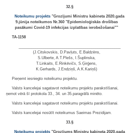
32.§
Noteikumu projekts
"Grozījumi Ministru kabineta 2020.gada
9.jūnija noteikumos Nr.360 "Epidemioloģiskās drošības
pasākumi Covid-19 infekcijas izplatības ierobežošanai""
TA-1158
_________________________________________________
(J.Citskovskis, D.Pavļuts, E.Baldzēns,
S.Ulberte, A.T.Plešs, I.Šuplinska,
T.Linkaits, E.Rinkēvičs, S.Ģirģens,
K.Gerhards, J.Endziņš, A.K.Kariņš)
Pieņemt iesniegto noteikumu projektu.
Valsts kancelejai sagatavot noteikumu projektu parakstīšanai,
ņemot vērā šī protokola 33., 34. un 35.paragrāfā minēto.
Valsts kancelejai sagatavot noteikumu projektu parakstīšanai.
Valsts kancelejai nosūtīt noteikumus Saeimas Prezidijam.
33.§
Noteikumu projekts
"Grozījums Ministru kabineta 2020.gada