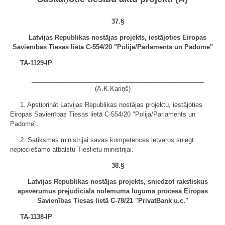
37.§
Latvijas Republikas nostājas projekts, iestājoties Eiropas
Savienības Tiesas lietā C-554/20 "Polija/Parlaments un Padome"
TA-1129-IP
_________________________________________________
(A.K.Kariņš)
1. Apstiprināt Latvijas Republikas nostājas projektu, iestājoties
Eiropas Savienības Tiesas lietā C-554/20 "Polija/Parlaments un
Padome".
2. Satiksmes ministrijai savas kompetences ietvaros sniegt
nepieciešamo atbalstu Tieslietu ministrijai.
38.§
Latvijas Republikas nostājas projekts, sniedzot rakstiskus
apsvērumus prejudiciālā nolēmuma lūguma procesā Eiropas
Savienības Tiesas lietā C-78/21 "PrivatBank u.c."
TA-1138-IP