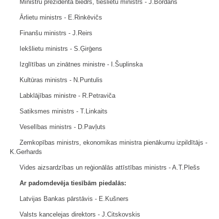
Ministru prezidenta biedrs, tieslietu ministrs - J.Bordāns
Ārlietu ministrs - E.Rinkēvičs
Finanšu ministrs - J.Reirs
Iekšlietu ministrs - S.Ģirģens
Izglītības un zinātnes ministre - I.Šuplinska
Kultūras ministrs - N.Puntulis
Labklājības ministre - R.Petraviča
Satiksmes ministrs - T.Linkaits
Veselības ministrs - D.Pavļuts
Zemkopības ministrs, ekonomikas ministra pienākumu izpildītājs -
K.Gerhards
Vides aizsardzības un reģionālās attīstības ministrs - A.T.Plešs
Ar padomdevēja tiesībām piedalās:
Latvijas Bankas pārstāvis - E.Kušners
Valsts kancelejas direktors - J.Citskovskis