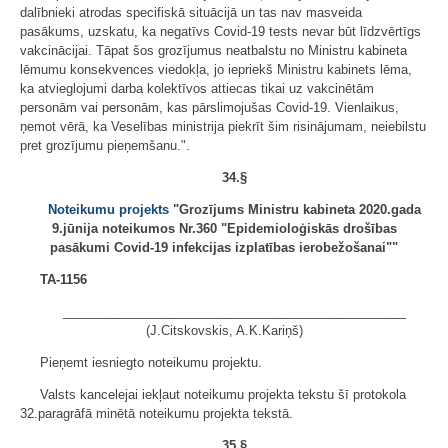
dalībnieki atrodas specifiskā situācijā un tas nav masveida
pasākums, uzskatu, ka negatīvs Covid-19 tests nevar būt līdzvērtīgs
vakcinācijai. Tāpat šos grozījumus neatbalstu no Ministru kabineta
lēmumu konsekvences viedokļa, jo iepriekš Ministru kabinets lēma,
ka atvieglojumi darba kolektīvos attiecas tikai uz vakcinētām
personām vai personām, kas pārslimojušas Covid-19. Vienlaikus,
ņemot vērā, ka Veselības ministrija piekrīt šim risinājumam, neiebilstu
pret grozījumu pieņemšanu.".
34.§
Noteikumu projekts
"Grozījums Ministru kabineta 2020.gada
9.jūnija noteikumos Nr.360 "Epidemioloģiskās drošības
pasākumi Covid-19 infekcijas izplatības ierobežošanai""
TA-1156
_________________________________________________
(J.Citskovskis, A.K.Kariņš)
Pieņemt iesniegto noteikumu projektu.
Valsts kancelejai iekļaut noteikumu projekta tekstu šī protokola
32.paragrāfā minētā noteikumu projekta tekstā.
35.§