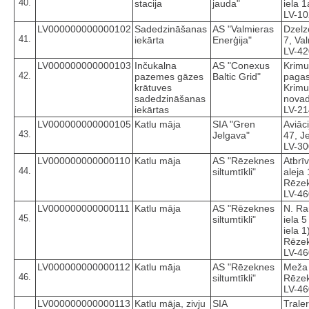
40.
stacija
jauda"
iela 1
LV-1
LV000000000000102
Sadedzināšanas
AS "Valmieras
Dzelz
41.
iekārta
Enerģija"
7, Va
LV-4
LV000000000000103
Inčukalna
AS "Conexus
Krimu
42.
pazemes gāzes
Baltic Grid"
pagas
krātuves
Krimu
sadedzināšanas
novad
iekārtas
LV-2
LV000000000000105
Katlu māja
SIA "Gren
Aviāci
43.
Jelgava"
47, J
LV-3
LV000000000000110
Katlu māja
AS "Rēzeknes
Atbrī
44.
siltumtīkli"
aleja
Rēze
LV-4
LV000000000000111
Katlu māja
AS "Rēzeknes
N. R
45.
siltumtīkli"
iela 5
iela 1
Rēze
LV-4
LV000000000000112
Katlu māja
AS "Rēzeknes
Meža 
46.
siltumtīkli"
Rēze
LV-4
LV000000000000113
Katlu māja, zivju
SIA
Traler