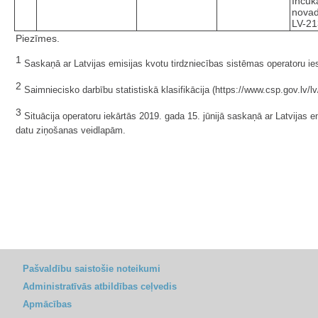
Inčuk
novad
LV-2
Piezīmes.
1
Saskaņā ar Latvijas emisijas kvotu tirdzniecības sistēmas operatoru ie
2
Saimniecisko darbību statistiskā klasifikācija (https://www.csp.gov.lv/lv/
3
Situācija operatoru iekārtās 2019. gada 15. jūnijā saskaņā ar Latvijas e
datu ziņošanas veidlapām.
Pašvaldību saistošie noteikumi
Administratīvās atbildības ceļvedis
Apmācības