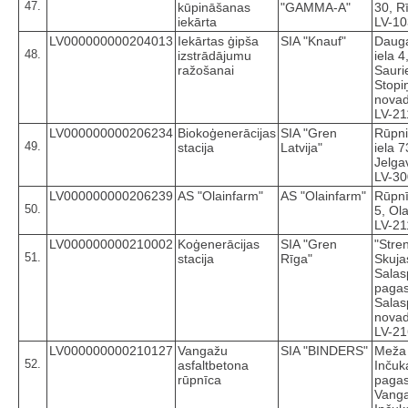
47.
kūpināšanas
"GAMMA-A"
30, R
iekārta
LV-1
LV000000000204013
Iekārtas ģipša
SIA "Knauf"
Daug
48.
izstrādājumu
iela 4
ražošanai
Saurie
Stopi
novad
LV-21
LV000000000206234
Biokoģenerācijas
SIA "Gren
Rūpni
49.
stacija
Latvija"
iela 7
Jelga
LV-3
LV000000000206239
AS "Olainfarm"
AS "Olainfarm"
Rūpnī
50.
5, Ola
LV-21
LV000000000210002
Koģenerācijas
SIA "Gren
"Stre
51.
stacija
Rīga"
Skuja
Salas
pagas
Salas
novad
LV-2
LV000000000210127
Vangažu
SIA "BINDERS"
Meža 
52.
asfaltbetona
Inčuk
rūpnīca
pagas
Vanga