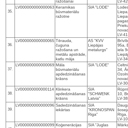
ražošanai
LV-4
LV000000000000063
Keramikas
SIA "LODE"
Lodes
35.
būvmateriālu
Liepa
ražotne
Liepa
pagas
Priek
novad
LV-4
LV000000000000065
Tērauda,
AS "KVV
Brīvīb
36.
čuguna
Liepājas
95a, 
ražošana un
metalurgs"
iela 9
metālu apstrāde,
Liepā
katlu māja
LV-3
LV000000000000069
Māla
SIA "LODE"
Celtni
37.
būvmateriālu
34, Ā
apdedzināšanas
Ozoln
krāsns
novad
LV-3
LV000000000000114
Klinkera
SIA
Rūpnī
38.
apdedzināšanas
"SCHWENK
10, B
krāsns
Latvia"
LV-3
LV000000000000096
Sadedzināšanas
SIA
Dauga
39.
iekārtas
"KRONOSPAN
šosej
Riga"
Rīga,
LV-1
LV000000000000099
Koģenerācijas
SIA "Juglas
Mārka