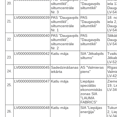
20.
siltumtīkli",
"Daugavpils
iela 1
siltumcentrāle
siltumtīkli"
Dauga
Nr. 3
LV-5
LV000000000000039
PAS "Daugavpils
PAS
18. n
21.
siltumtīkli",
"Daugavpils
iela 2
siltumcentrāle
siltumtīkli"
Dauga
Nr. 1
LV-5
LV000000000000040
PAS "Daugavpils
PAS
Silikā
22.
siltumtīkli",
"Daugavpils
Dauga
siltumcentrāle
siltumtīkli"
LV-5
Nr. 2
LV000000000000042
Katlu māja
SIA "Jēkabpils
Tvaika
23.
siltums"
Jēkab
LV-5
LV000000000000045
Sadedzināšanas
AS "Valmieras
Rīgas
24.
iekārta
piens"
Valmi
LV-4
LV000000000000047
Katlu māja
Liepājas
Zieme
25.
speciālās
19, Li
ekonomiskās
LV-3
zonas SIA
"LAUMA
FABRICS"
LV000000000000048
Katlu māja
SIA "Liepājas
Tukum
26.
enerģija"
2, Lie
LV-3