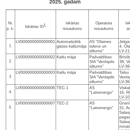
2025. gadam
Nr.
Iekārtas
Operatora
Ie
1
Iekārtas ID
p. k.
nosaukums
nosaukums
a
LV000000000000001
Automatizētā
AS "Olaines
Jelga
1.
gāzes katlumāja
ūdens un
4, Ola
siltums"
LV-21
LV000000000000002
Katlu māja
Pašvaldības
Brīvīb
2.
SIA "Ventspils
38, Ve
siltums"
LV-3
LV000000000000003
Katlu māja
Pašvaldības
Talsu 
3.
SIA "Ventspils
Ventsp
siltums"
LV-3
LV000000000000006
TEC-1
AS
Viskaļ
4.
"Latvenergo"
16, R
LV-1
LV000000000000007
TEC-2
AS
Granīt
5.
"Latvenergo"
31, A
Salas
pagas
Salas
novad