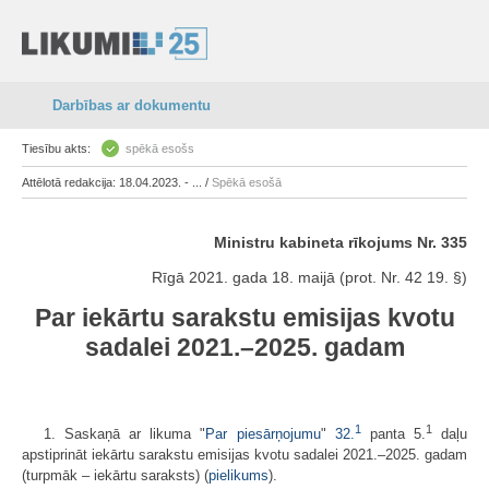
Darbības ar dokumentu
Tiesību akts:
spēkā esošs
Attēlotā redakcija: 18.04.2023. - ... /
Spēkā esošā
Ministru kabineta rīkojums Nr. 335
Rīgā 2021. gada 18. maijā (prot. Nr. 42 19. §)
Par iekārtu sarakstu emisijas kvotu
sadalei 2021.–2025. gadam
1
1
1. Saskaņā ar likuma "
Par piesārņojumu
"
32.
panta 5.
daļu
apstiprināt iekārtu sarakstu emisijas kvotu sadalei 2021.–2025. gadam
(turpmāk – iekārtu saraksts) (
pielikums
).