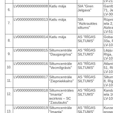
LV-21
LV000000000000008
Katlu māja
SIA "Gren
Ganīb
6.
Jelgava"
71, J
LV-3
LV000000000000013
Katlu māja
SIA
Rūpni
7.
"Aizkraukles
iela 2
siltums"
Aizkr
LV-5
LV000000000000014
Katlu māja
AS "RĪGAS
Gobas
8.
SILTUMS"
33a, 
LV-1
LV000000000000015
Siltumcentrāle
AS "RĪGAS
Lēpju 
9.
"Daugavgrīva"
SILTUMS"
Rīga,
LV-1
LV000000000000016
Siltumcentrāle
AS "RĪGAS
Atlant
10.
"Vecmīlgrāvis"
SILTUMS"
51, R
LV-1
LV000000000000017
Siltumcentrāle
AS "RĪGAS
Siltum
11.
"Ziepniekkalns"
SILTUMS"
8, Rī
LV-1
LV000000000000018
Siltumcentrāles
AS "RĪGAS
Kand
12.
"Imanta"
SILTUMS"
iela 1
iecirknis – SC
LV-1
"Zasulauks"
LV000000000000019
Siltumcentrāle
AS "RĪGAS
Kurz
13.
"Imanta"
SILTUMS"
prosp