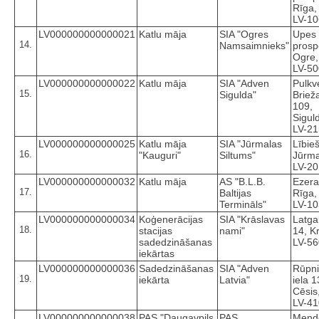
Rīga,
LV-1
LV000000000000021
Katlu māja
SIA "Ogres
Upes
14.
Namsaimnieks"
prosp
Ogre,
LV-5
LV000000000000022
Katlu māja
SIA "Adven
Pulkv
15.
Sigulda"
Brieža
109,
Sigul
LV-2
LV000000000000025
Katlu māja
SIA "Jūrmalas
Lībieš
16.
"Kauguri"
Siltums"
Jūrma
LV-2
LV000000000000032
Katlu māja
AS "B.L.B.
Ezera
17.
Baltijas
Rīga,
Termināls"
LV-1
LV000000000000034
Koģenerācijas
SIA "Krāslavas
Latgal
18.
stacijas
nami"
14, K
sadedzināšanas
LV-5
iekārtas
LV000000000000036
Sadedzināšanas
SIA "Adven
Rūpni
19.
iekārta
Latvia"
iela 1
Cēsis
LV-4
LV000000000000038
PAS "Daugavpils
PAS
Mende