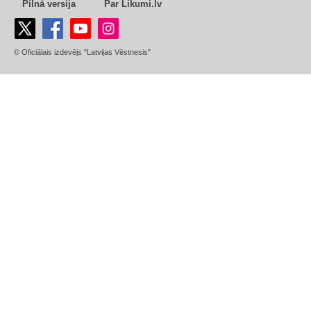
Pilnā versija
Par Likumi.lv
© Oficiālais izdevējs "Latvijas Vēstnesis"