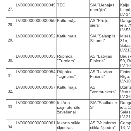
LV000000000000049
TEC
SIA "Liepājas
Kaiju 
27.
enerģija"
Liepā
LV-3
LV000000000000050
Katlu māja
AS "Preiļu
Dauga
28.
siers"
iela 7
LV-5
LV000000000000052
Katlu māja
SIA "Salaspils
Miera
29.
Siltums"
31a,
Salasp
LV21
LV000000000000053
Rūpnīca
AS "Latvijas
Bausk
30.
"Furniers"
Finieris"
59, R
LV-1
LV000000000000054
Rūpnīca
AS "Latvijas
Finier
31.
"Lignums"
Finieris"
Rīga,
LV-1
LV000000000000057
Katlu māja
AS
Dzint
32.
"Ventbunkers"
Ventsp
LV-3
LV000000000000059
Iekārta
SIA "Saulkalne
Daug
33.
izejmateriālu
S"
iela 1
žāvēšanai
Salasp
LV-21
LV000000000000061
Iekārta stikla
AS "Valmieras
Cempu
34.
šķiedras
stikla šķiedra"
13, V