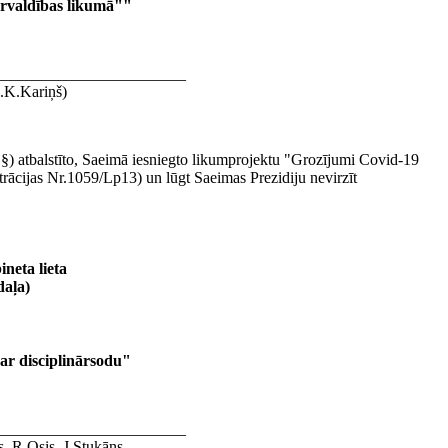
pārvaldības likumā""
________________________
.K.Kariņš)
.§) atbalstīto, Saeimā iesniegto likumprojektu "Grozījumi Covid-19
trācijas Nr.1059/Lp13) un lūgt Saeimas Prezidiju nevirzīt
neta lieta
daļa)
ar disciplinārsodu"
________________________
, R.Osis, J.Stukāns,