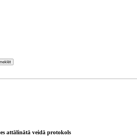
meklēt
es attālinātā veidā protokols