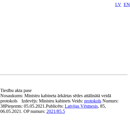
LV
EN
Tiesību akta pase
Nosaukums:
Ministru kabineta ārkārtas sēdes attālinātā veidā
protokols
Izdevējs:
Ministru kabinets
Veids:
protokols
Numurs:
38
Pieņemts:
05.05.2021.
Publicēts:
Latvijas Vēstnesis
, 85,
06.05.2021.
OP numurs:
2021/85.5