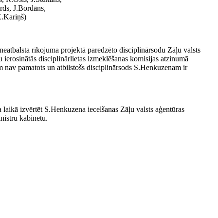
rds, J.Bordāns,
K.Kariņš)
 neatbalsta rīkojuma projektā paredzēto disciplinārsodu Zāļu valsts
erosinātās disciplinārlietas izmeklēšanas komisijas atzinumā
 nav pamatots un atbilstošs disciplinārsods S.Henkuzenam ir
a laikā izvērtēt S.Henkuzena iecelšanas Zāļu valsts aģentūras
nistru kabinetu.