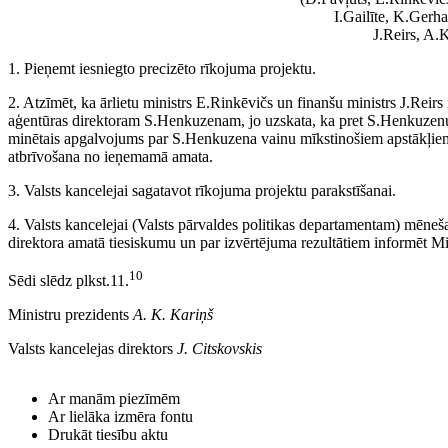
I.Gailīte, K.Gerha
J.Reirs, A.
1. Pieņemt iesniegto precizēto rīkojuma projektu.
2. Atzīmēt, ka ārlietu ministrs E.Rinkēvičs un finanšu ministrs J.Reirs
aģentūras direktoram S.Henkuzenam, jo uzskata, ka pret S.Henkuzenu i
minētais apgalvojums par S.Henkuzena vainu mīkstinošiem apstākļiem
atbrīvošana no ieņemamā amata.
3. Valsts kancelejai sagatavot rīkojuma projektu parakstīšanai.
4. Valsts kancelejai (Valsts pārvaldes politikas departamentam) mēneš
direktora amatā tiesiskumu un par izvērtējuma rezultātiem informēt Mi
10
Sēdi slēdz plkst.11.
Ministru prezidents
A. K. Kariņš
Valsts kancelejas direktors
J. Citskovskis
Ar manām piezīmēm
Ar lielāka izmēra fontu
Drukāt tiesību aktu