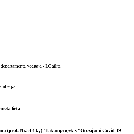
 departamenta vadītāja - I.Gailīte
einberga
neta lieta
umu (prot. Nr.34 43.§) "Likumprojekts "Grozījumi Covid-19