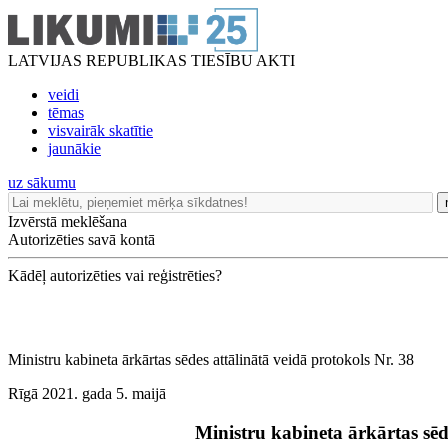
LATVIJAS REPUBLIKAS TIESĪBU AKTI
veidi
tēmas
visvairāk skatītie
jaunākie
uz sākumu
Izvērstā meklēšana
Autorizēties savā kontā
Kādēļ autorizēties vai reģistrēties?
Ministru kabineta ārkārtas sēdes attālinātā veidā protokols Nr. 38
Rīgā 2021. gada 5. maijā
Ministru kabineta ārkārtas sēd