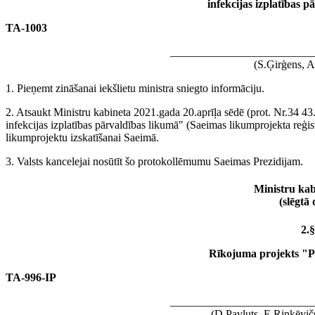
infekcijas izplatības 
TA-1003
_________________________
(S.Ģirģens, A
1. Pieņemt zināšanai iekšlietu ministra sniegto informāciju.
2. Atsaukt Ministru kabineta 2021.gada 20.aprīļa sēdē (prot. Nr.34 43
infekcijas izplatības pārvaldības likumā" (Saeimas likumprojekta reģis
likumprojektu izskatīšanai Saeimā.
3. Valsts kancelejai nosūtīt šo protokollēmumu Saeimas Prezidijam.
Ministru kabi
(slēgtā 
2.§
Rīkojuma projekts "P
TA-996-IP
_________________________
(D.Pavļuts, E.Rinkēvičs