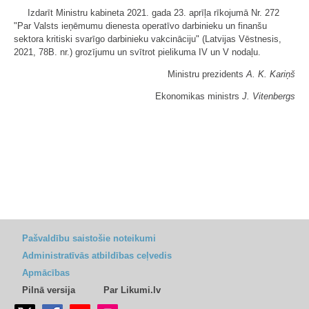
Izdarīt Ministru kabineta 2021. gada 23. aprīļa rīkojumā Nr. 272
"Par Valsts ieņēmumu dienesta operatīvo darbinieku un finanšu
sektora kritiski svarīgo darbinieku vakcināciju" (Latvijas Vēstnesis,
2021, 78B. nr.) grozījumu un svītrot pielikuma IV un V nodaļu.
Ministru prezidents
A. K. Kariņš
Ekonomikas ministrs
J. Vitenbergs
Pašvaldību saistošie noteikumi
Administratīvās atbildības ceļvedis
Apmācības
Pilnā versija
Par Likumi.lv