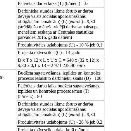
Patērētais darba laiks (T) (h/mēn.) - 32
Darbinieka stundas likme (bruto ar darba
devēja valsts sociālās apdrošināšanas
obligātajām iemaksām) (L) (
euro
/h) - 9,30
(strādājošo mēneša vidējā darba samaksa pa
mēnešiem saskaņā ar Centrālās statistikas
pārvaldes 2016. gada datiem)
Produktivitātes uzlabojums (U) - 10 % jeb 0,1
Projekta dzīvescikls (C) - 13 gadu
D x T x 12 x L x U x C = 640 x (32 x 12) x
9,30 x 0,1 x 13 = 2 971 238,40
euro
Budžeta sagatavošanas, izpildes un kontroles
00
procesos iesaistīto darbinieku skaits (D) - 100
Patērētais darba laiks budžeta sagatavošanas,
izpildes un kontroles procesos/mēn (T)
(h/mēn.) - 80
Darbinieka stundas likme (bruto ar darba
devēja valsts sociālās apdrošināšanas
obligātajām iemaksām) (L) (
euro
/h) - 9,30
Produktivitātes uzlabojums (U) - 20 % jeb 0,2
Projekta dzīvescikla daļa, kurā plānots