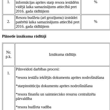
1.
%
informācijas aprites starp resora iestādēm
vidējā laika samazinājums attiecībā pret
2016. gada rādītājiem
Resora budžeta (arī grozījumu) izstrādei
2.
%
patērētā laika samazinājums attiecībā pret
2016. gada rādītājiem
Plānotie iznākuma rādītāji
Nr.
Iznākuma rādītājs
p.k.
Pilnveidoti darbības procesi:
1.
*resora iestāžu iekšējās dokumentu aprites nodrošināšana
*starpinstitūciju dokumentu aprites nodrošināšana
*resora finanšu un saimniecisko resursu centralizēta
pārvaldība
*resora budžeta vadība