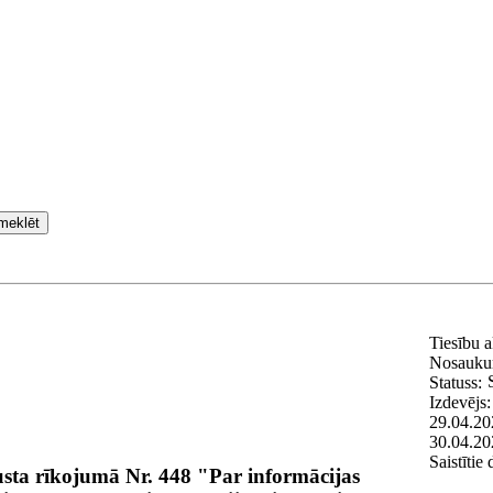
meklēt
Tiesību 
Nosauk
Statuss:
Izdevējs
29.04.20
30.04.20
Saistītie
sta rīkojumā Nr. 448 "Par informācijas