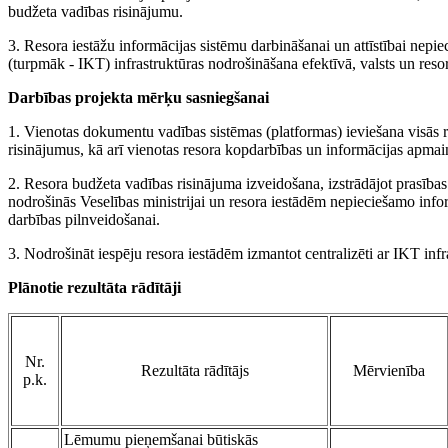
budžeta vadības risinājumu.
3. Resora iestāžu informācijas sistēmu darbināšanai un attīstībai nep
(turpmāk - IKT) infrastruktūras nodrošināšana efektīvā, valsts un reso
Darbības projekta mērķu sasniegšanai
1. Vienotas dokumentu vadības sistēmas (platformas) ieviešana visās 
risinājumus, kā arī vienotas resora kopdarbības un informācijas apmai
2. Resora budžeta vadības risinājuma izveidošana, izstrādājot prasības
nodrošinās Veselības ministrijai un resora iestādēm nepieciešamo infor
darbības pilnveidošanai.
3. Nodrošināt iespēju resora iestādēm izmantot centralizēti ar IKT infr
Plānotie rezultāta rādītāji
Nr.
Rezultāta rādītājs
Mērvienība
p.k.
Lēmumu pieņemšanai būtiskās