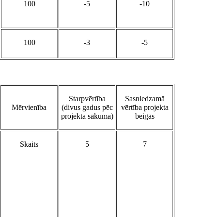
100
-5
-10
100
-3
-5
Starpvērtība
Sasniedzamā
Mērvienība
(divus gadus pēc
vērtība projekta
projekta sākuma)
beigās
Skaits
5
7