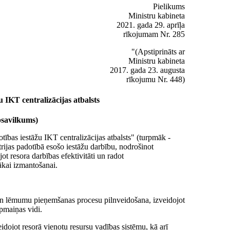
Pielikums
Ministru kabineta
2021. gada 29. aprīļa
rīkojumam Nr. 285
"(Apstiprināts ar
Ministru kabineta
2017. gada 23. augusta
rīkojumu Nr. 448)
u IKT centralizācijas atbalsts
psavilkums)
otības iestāžu IKT centralizācijas atbalsts" (turpmāk -
trijas padotībā esošo iestāžu darbību, nodrošinot
t resora darbības efektivitāti un radot
ākai izmantošanai.
es un lēmumu pieņemšanas procesu pilnveidošana, izveidojot
pmaiņas vidi.
dojot resorā vienotu resursu vadības sistēmu, kā arī