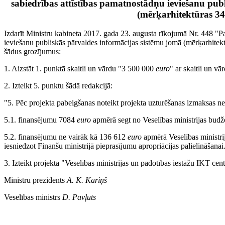
sabiedrības attīstības pamatnostādņu ieviešanu pub
(mērķarhitektūras 34.
Izdarīt Ministru kabineta 2017. gada 23. augusta rīkojumā Nr. 448 "Pa
ieviešanu publiskās pārvaldes informācijas sistēmu jomā (mērķarhitektū
šādus grozījumus:
1. Aizstāt 1. punktā skaitli un vārdu "3 500 000
euro
" ar skaitli un v
2. Izteikt 5. punktu šādā redakcijā:
"5. Pēc projekta pabeigšanas noteikt projekta uzturēšanas izmaksas n
5.1. finansējumu 7084
euro
apmērā segt no Veselības ministrijas budž
5.2. finansējumu ne vairāk kā 136 612
euro
apmērā Veselības ministrij
iesniedzot Finanšu ministrijā pieprasījumu apropriācijas palielināšanai
3. Izteikt projekta "Veselības ministrijas un padotības iestāžu IKT cent
Ministru prezidents
A. K. Kariņš
Veselības ministrs
D. Pavļuts