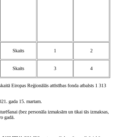
Skaits
1
2
Skaits
3
4
 skaitā Eiropas Reģionālās attīstības fonda atbalsts 1 313
 2021. gada 15. martam.
zturēšanai (bez personāla izmaksām un tikai tās izmaksas,
ro
gadā.