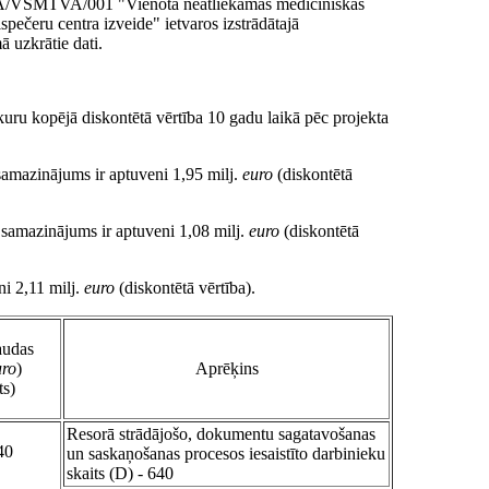
IPISA/VSMTVA/001 "Vienota neatliekamās medicīniskās
spečeru centra izveide" ietvaros izstrādātajā
 uzkrātie dati.
uru kopējā diskontētā vērtība 10 gadu laikā pēc projekta
samazinājums ir aptuveni 1,95 milj.
euro
(diskontētā
) samazinājums ir aptuveni 1,08 milj.
euro
(diskontētā
i 2,11 milj.
euro
(diskontētā vērtība).
audas
uro
)
Aprēķins
ts)
Resorā strādājošo, dokumentu sagatavošanas
40
un saskaņošanas procesos iesaistīto darbinieku
skaits (D) - 640