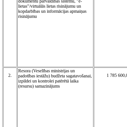
dokumentu pārvaldības sistēmu, "e-
lietas"/virtuālās lietas risinājumu un
kopdarbības un informācijas apmaiņas
risinājumu
Resora (Veselības ministrijas un
2.
1 785 600,
padotības iestāžu) budžeta sagatavošanai,
izpildei un kontrolei patērētā laika
(resursu) samazinājums