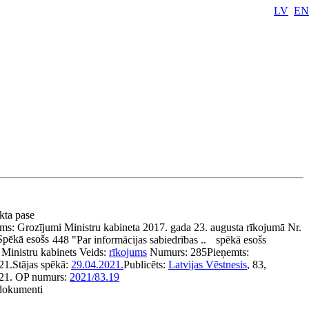
LV
EN
akta pase
ums:
Grozījumi Ministru kabineta 2017. gada 23. augusta rīkojumā Nr.
Spēkā esošs
448 "Par informācijas sabiedrības ..
spēkā esošs
:
Ministru kabinets
Veids:
rīkojums
Numurs:
285
Pieņemts:
21.
Stājas spēkā:
29.04.2021.
Publicēts:
Latvijas Vēstnesis
, 83,
21.
OP numurs:
2021/83.19
 dokumenti