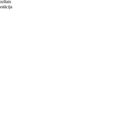
ozītais
otācija