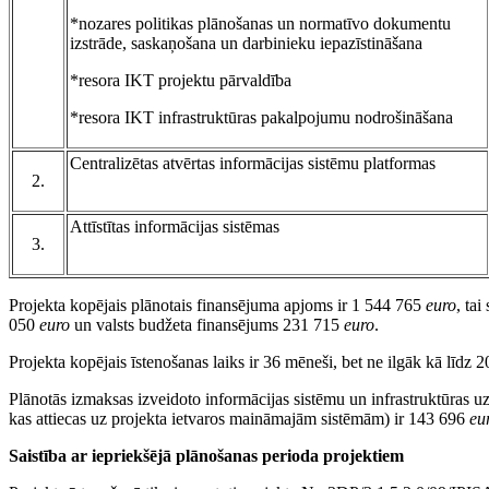
*nozares politikas plānošanas un normatīvo dokumentu
izstrāde, saskaņošana un darbinieku iepazīstināšana
*resora IKT projektu pārvaldība
*resora IKT infrastruktūras pakalpojumu nodrošināšana
Centralizētas atvērtas informācijas sistēmu platformas
2.
Attīstītas informācijas sistēmas
3.
Projekta kopējais plānotais finansējuma apjoms ir 1 544 765
euro
, tai
050
euro
un valsts budžeta finansējums 231 715
euro
.
Projekta kopējais īstenošanas laiks ir 36 mēneši, bet ne ilgāk kā līdz
Plānotās izmaksas izveidoto informācijas sistēmu un infrastruktūras u
kas attiecas uz projekta ietvaros maināmajām sistēmām) ir 143 696
eu
Saistība ar iepriekšējā plānošanas perioda projektiem