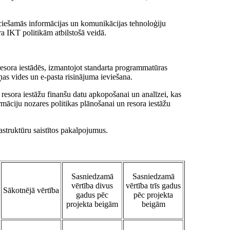
ieciešamās informācijas un komunikācijas tehnoloģiju
ra IKT politikām atbilstošā veidā.
resora iestādēs, izmantojot standarta programmatūras
ņas vides un e-pasta risinājuma ieviešana.
 resora iestāžu finanšu datu apkopošanai un analīzei, kas
māciju nozares politikas plānošanai un resora iestāžu
astruktūru saistītos pakalpojumus.
Sasniedzamā
Sasniedzamā
vērtība divus
vērtība trīs gadus
Sākotnējā vērtība
gadus pēc
pēc projekta
projekta beigām
beigām