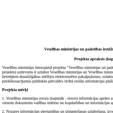
Veselības ministrijas un padotības iestāž
Projekta apraksts (ko
Veselības ministrijas īstenojamā projekta "Veselības ministrijas un pad
projekts) uzdevums ir uzlabot Veselības ministrijas un Veselības minis
lietotājiem draudzīgākus iekšējos elektronizētos pakalpojumus, uzlabojo
priekšnosacījumus publiskās pārvaldes rīcībā esošās informācijas plaš
Projekta mērķi
1. Veselības ministrijas resora (turpmāk - resors) informācijas aprit
vienotu dokumentu vadības sistēmu un kopdarbības un informācijas a
2. Nozares informācijas pieejamības un izmantošanas uzlabošana, izvei