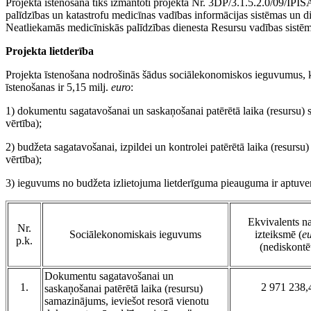
Projekta īstenošanā tiks izmantoti projekta Nr. 3DP/3.1.5.2.0/09/
palīdzības un katastrofu medicīnas vadības informācijas sistēmas un di
Neatliekamās medicīniskās palīdzības dienesta Resursu vadības sistēmā
Projekta lietderība
Projekta īstenošana nodrošinās šādus sociālekonomiskos ieguvumus, k
īstenošanas ir 5,15 milj.
euro
:
1) dokumentu sagatavošanai un saskaņošanai patērētā laika (resursu) 
vērtība);
2) budžeta sagatavošanai, izpildei un kontrolei patērētā laika (resursu
vērtība);
3) ieguvums no budžeta izlietojuma lietderīguma pieauguma ir aptuven
Ekvivalents n
Nr.
Sociālekonomiskais ieguvums
izteiksmē (
e
p.k.
(nediskontē
Dokumentu sagatavošanai un
1.
2 971 238,
saskaņošanai patērētā laika (resursu)
samazinājums, ieviešot resorā vienotu