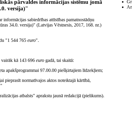
liskās pārvaldes informācijas sistēmu jomā
Gr
An
0. versija)"
r informācijas sabiedrības attīstības pamatnostādņu
ras 34.0. versija)" (Latvijas Vēstnesis, 2017, 168. nr.)
ārdu "1 544 765
euro
".
e vairāk kā 143 696
euro
gadā, tai skaitā:
eta apakšprogrammai 97.00.00 piešķirtajiem līdzekļiem;
ai pieprasīt normatīvajos aktos noteiktajā kārtībā,
."
ralizācijas atbalsts" aprakstu jaunā redakcijā (pielikums).