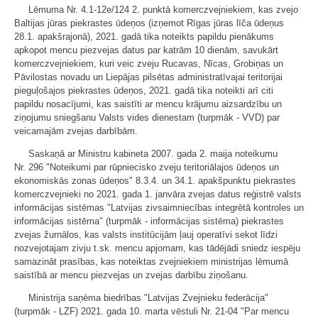
Lēmuma Nr. 4.1-12e/124 2. punktā komerczvejniekiem, kas zvejo
Baltijas jūras piekrastes ūdeņos (izņemot Rīgas jūras līča ūdeņus
28.1. apakšrajonā), 2021. gadā tika noteikts papildu pienākums
apkopot mencu piezvejas datus par katrām 10 dienām, savukārt
komerczvejniekiem, kuri veic zveju Rucavas, Nīcas, Grobiņas un
Pāvilostas novadu un Liepājas pilsētas administratīvajai teritorijai
pieguļošajos piekrastes ūdeņos, 2021. gadā tika noteikti arī citi
papildu nosacījumi, kas saistīti ar mencu krājumu aizsardzību un
ziņojumu sniegšanu Valsts vides dienestam (turpmāk - VVD) par
veicamajām zvejas darbībām.
Saskaņā ar Ministru kabineta 2007. gada 2. maija noteikumu
Nr. 296 "Noteikumi par rūpniecisko zveju teritoriālajos ūdeņos un
ekonomiskās zonas ūdeņos" 8.3.4. un 34.1. apakšpunktu piekrastes
komerczvejnieki no 2021. gada 1. janvāra zvejas datus reģistrē valsts
informācijas sistēmas "Latvijas zivsaimniecības integrētā kontroles un
informācijas sistēma" (turpmāk - informācijas sistēma) piekrastes
zvejas žurnālos, kas valsts institūcijām ļauj operatīvi sekot līdzi
nozvejotajam zivju t.sk. mencu apjomam, kas tādējādi sniedz iespēju
samazināt prasības, kas noteiktas zvejniekiem ministrijas lēmumā
saistībā ar mencu piezvejas un zvejas darbību ziņošanu.
Ministrija saņēma biedrības "Latvijas Zvejnieku federācija"
(turpmāk - LZF) 2021. gada 10. marta vēstuli Nr. 21-04 "Par mencu