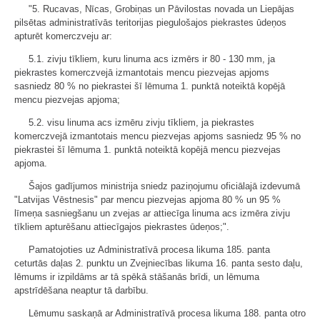
"5. Rucavas, Nīcas, Grobiņas un Pāvilostas novada un Liepājas
pilsētas administratīvās teritorijas piegulošajos piekrastes ūdeņos
apturēt komerczveju ar:
5.1. zivju tīkliem, kuru linuma acs izmērs ir 80 - 130 mm, ja
piekrastes komerczvejā izmantotais mencu piezvejas apjoms
sasniedz 80 % no piekrastei šī lēmuma 1. punktā noteiktā kopējā
mencu piezvejas apjoma;
5.2. visu linuma acs izmēru zivju tīkliem, ja piekrastes
komerczvejā izmantotais mencu piezvejas apjoms sasniedz 95 % no
piekrastei šī lēmuma 1. punktā noteiktā kopējā mencu piezvejas
apjoma.
Šajos gadījumos ministrija sniedz paziņojumu oficiālajā izdevumā
"Latvijas Vēstnesis" par mencu piezvejas apjoma 80 % un 95 %
līmeņa sasniegšanu un zvejas ar attiecīga linuma acs izmēra zivju
tīkliem apturēšanu attiecīgajos piekrastes ūdeņos;".
Pamatojoties uz Administratīvā procesa likuma 185. panta
ceturtās daļas 2. punktu un Zvejniecības likuma 16. panta sesto daļu,
lēmums ir izpildāms ar tā spēkā stāšanās brīdi, un lēmuma
apstrīdēšana neaptur tā darbību.
Lēmumu saskaņā ar Administratīvā procesa likuma 188. panta otro