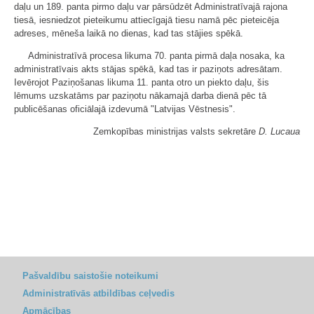
daļu un 189. panta pirmo daļu var pārsūdzēt Administratīvajā rajona
tiesā, iesniedzot pieteikumu attiecīgajā tiesu namā pēc pieteicēja
adreses, mēneša laikā no dienas, kad tas stājies spēkā.
Administratīvā procesa likuma 70. panta pirmā daļa nosaka, ka
administratīvais akts stājas spēkā, kad tas ir paziņots adresātam.
Ievērojot Paziņošanas likuma 11. panta otro un piekto daļu, šis
lēmums uzskatāms par paziņotu nākamajā darba dienā pēc tā
publicēšanas oficiālajā izdevumā "Latvijas Vēstnesis".
Zemkopības ministrijas valsts sekretāre
D. Lucaua
Pašvaldību saistošie noteikumi
Administratīvās atbildības ceļvedis
Apmācības