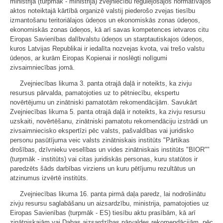
ministrija (turpmāk - ministrija) zvejniecību regulējošajos normatīvajos
aktos noteiktajā kārtībā organizē valstij piederošo zvejas tiesību
izmantošanu teritoriālajos ūdeņos un ekonomiskās zonas ūdeņos,
ekonomiskās zonas ūdeņos, kā arī savas kompetences ietvaros citu
Eiropas Savienības dalībvalstu ūdeņos un starptautiskajos ūdeņos,
kuros Latvijas Republikai ir iedalīta nozvejas kvota, vai trešo valstu
ūdeņos, ar kurām Eiropas Kopienai ir noslēgti nolīgumi
zivsaimniecības jomā.
Zvejniecības likuma 3. panta otrajā daļā ir noteikts, ka zivju
resursus pārvalda, pamatojoties uz to pētniecību, ekspertu
novērtējumu un zinātniski pamatotām rekomendācijām. Savukārt
Zvejniecības likuma 5. panta otrajā daļā ir noteikts, ka zivju resursu
uzskaiti, novērtēšanu, zinātniski pamatotu rekomendāciju izstrādi un
zivsaimniecisko ekspertīzi pēc valsts, pašvaldības vai juridisko
personu pasūtījuma veic valsts zinātniskais institūts "Pārtikas
drošības, dzīvnieku veselības un vides zinātniskais institūts "BIOR""
(turpmāk - institūts) vai citas juridiskās personas, kuru statūtos ir
paredzēts šāds darbības virziens un kuru pētījumu rezultātus un
atzinumus izvērtē institūts.
Zvejniecības likuma 16. panta pirmā daļa paredz, lai nodrošinātu
zivju resursu saglabāšanu un aizsardzību, ministrija, pamatojoties uz
Eiropas Savienības (turpmāk - ES) tiesību aktu prasībām, kā arī
zinātniskajām vai Dabas aizsardzības pārvaldes rekomendācijām, pēc