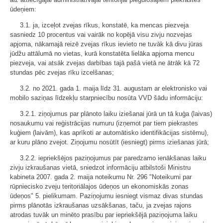
ūdeņiem:
3.1. ja, izceļot zvejas rīkus, konstatē, ka mencas piezveja
sasniedz 10 procentus vai vairāk no kopējā visu zivju nozvejas
apjoma, nākamajā reizē zvejas rīkus ievieto ne tuvāk kā divu jūras
jūdžu attālumā no vietas, kurā konstatēta lielāka apjoma mencu
piezveja, vai atsāk zvejas darbības tajā pašā vietā ne ātrāk kā 72
stundas pēc zvejas rīku izcelšanas;
3.2. no 2021. gada 1. maija līdz 31. augustam ar elektronisko vai
mobilo saziņas līdzekļu starpniecību nosūta VVD šādu informāciju:
3.2.1. ziņojumus par plānoto laiku iziešanai jūrā un tā kuģa (laivas)
nosaukumu vai reģistrācijas numuru (izņemot par tiem piekrastes
kuģiem (laivām), kas aprīkoti ar automātisko identifikācijas sistēmu),
ar kuru plāno zvejot. Ziņojumu nosūtīt (iesniegt) pirms iziešanas jūrā;
3.2.2. iepriekšējos paziņojumus par paredzamo ienākšanas laiku
zivju izkraušanas vietā, sniedzot informāciju atbilstoši Ministru
kabineta 2007. gada 2. maija noteikumu Nr. 296 "Noteikumi par
rūpniecisko zveju teritoriālajos ūdeņos un ekonomiskās zonas
ūdeņos" 5. pielikumam. Paziņojumu iesniegt vismaz divas stundas
pirms plānotās izkraušanas uzsākšanas, taču, ja zvejas rajons
atrodas tuvāk un minēto prasību par iepriekšējā paziņojuma laiku