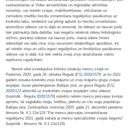
saskaņošanas ar Vides aizsardzības un reģionālās attīstības
ministriju, var noteikt zvejas, makšķerēšanas, vēžošanas un
zemūdens medību tiesību izmantošanu regulējošus pasākumus uz
konkrētu laiku, ierobežot vai pilnīgi apturēt šo tiesību izmantošanu
atsevišķos ūdeņos vai to daļā un ierosināt, lai ūdeņos un tauvas joslā
tiek pārtraukta tāda darbība, kas negatīvi ietekmē ūdeņu hidroloģisko
režīmu, piesārņo ūdeņus vai tauvas joslu, maina ūdens līmeni
ūdenstilpē vai rada citus zivju resursiem nelabvēlīgus apstākļus, kā
arī noteikt zivju un vēžu ieguvi regulējošus un limitējošus pasākumus
ūdeņos vai to daļā, kur tiek veikta zveja zivju atražošanas valsts
iepirkuma vajadzībām.
Ņemot vērā izveidojušos kritisko situāciju mencu zvejā un
Padomes 2020. gada 29. oktobra Regulā (ES)
2020/1579
, ar ko 2021.
gadam nosaka konkrētu zivju krājumu un zivju krājumu grupu zvejas
iespējas, kuras piemērojamas Baltijas jūrā, un groza Regulu (ES)
2020/123
attiecībā uz konkrētām zvejas iespējām citos ūdeņos
(turpmāk - Regula
2020/1579
) noteikto nelielo mencu piezvejas kvotas
apmēru, lai saglabātu reņģu, brētliņu, plekstu un citu sugu populāciju
Baltijas jūrā, Zemkopības ministrija 2020. gada 21. decembrī pieņēma
lēmumu Nr. 4.1-12e/124 "Par mencu piezvejas izmantošanas
regulējumu 2021. gadā sakarā ar mencu specializētās zvejas liegumu"
(turpmāk - lēmums Nr. 4.1-12e/124).