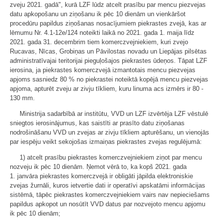
zveju 2021. gadā", kurā LZF lūdz atcelt prasību par mencu piezvejas
datu apkopošanu un ziņošanu ik pēc 10 dienām un vienkāršot
procedūru papildus ziņošanas nosacījumiem piekrastes zvejā, kas ar
lēmumu Nr. 4.1-12e/124 noteikti laikā no 2021. gada 1. maija līdz
2021. gada 31. decembrim tiem komerczvejniekiem, kuri zvejo
Rucavas, Nīcas, Grobiņas un Pāvilostas novadu un Liepājas pilsētas
administratīvajai teritorijai pieguļošajos piekrastes ūdeņos. Tāpat LZF
ierosina, ja piekrastes komerczvejā izmantotais mencu piezvejas
apjoms sasniedz 80 % no piekrastei noteiktā kopējā mencu piezvejas
apjoma, apturēt zveju ar zivju tīkliem, kuru linuma acs izmērs ir 80 -
130 mm.
Ministrija sadarbībā ar institūtu, VVD un LZF izvērtēja LZF vēstulē
sniegtos ierosinājumus, kas saistīti ar prasīto datu ziņošanas
nodrošināšanu VVD un zvejas ar zivju tīkliem apturēšanu, un vienojās
par iespēju veikt sekojošas izmaiņas piekrastes zvejas regulējumā:
1) atcelt prasību piekrastes komerczvejniekiem ziņot par mencu
nozveju ik pēc 10 dienām. Ņemot vērā to, ka kopš 2021. gada
1. janvāra piekrastes komerczvejā ir obligāti jāpilda elektroniskie
zvejas žurnāli, kuros ietvertie dati ir operatīvi apskatāmi informācijas
sistēmā, tāpēc piekrastes komerczvejniekiem vairs nav nepieciešams
papildus apkopot un nosūtīt VVD datus par nozvejoto mencu apjomu
ik pēc 10 dienām;