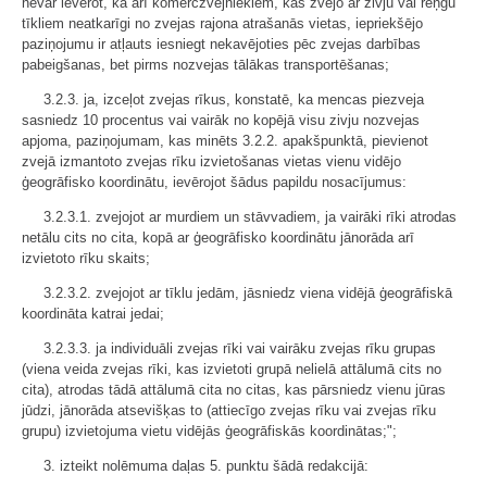
nevar ievērot, kā arī komerczvejniekiem, kas zvejo ar zivju vai reņģu
tīkliem neatkarīgi no zvejas rajona atrašanās vietas, iepriekšējo
paziņojumu ir atļauts iesniegt nekavējoties pēc zvejas darbības
pabeigšanas, bet pirms nozvejas tālākas transportēšanas;
3.2.3. ja, izceļot zvejas rīkus, konstatē, ka mencas piezveja
sasniedz 10 procentus vai vairāk no kopējā visu zivju nozvejas
apjoma, paziņojumam, kas minēts 3.2.2. apakšpunktā, pievienot
zvejā izmantoto zvejas rīku izvietošanas vietas vienu vidējo
ģeogrāfisko koordinātu, ievērojot šādus papildu nosacījumus:
3.2.3.1. zvejojot ar murdiem un stāvvadiem, ja vairāki rīki atrodas
netālu cits no cita, kopā ar ģeogrāfisko koordinātu jānorāda arī
izvietoto rīku skaits;
3.2.3.2. zvejojot ar tīklu jedām, jāsniedz viena vidējā ģeogrāfiskā
koordināta katrai jedai;
3.2.3.3. ja individuāli zvejas rīki vai vairāku zvejas rīku grupas
(viena veida zvejas rīki, kas izvietoti grupā nelielā attālumā cits no
cita), atrodas tādā attālumā cita no citas, kas pārsniedz vienu jūras
jūdzi, jānorāda atsevišķas to (attiecīgo zvejas rīku vai zvejas rīku
grupu) izvietojuma vietu vidējās ģeogrāfiskās koordinātas;";
3. izteikt nolēmuma daļas 5. punktu šādā redakcijā: