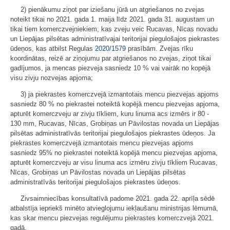
2) pienākumu ziņot par iziešanu jūrā un atgriešanos no zvejas
noteikt tikai no 2021. gada 1. maija līdz 2021. gada 31. augustam un
tikai tiem komerczvejniekiem, kas zveju veic Rucavas, Nīcas novadu
un Liepājas pilsētas administratīvajai teritorijai piegulošajos piekrastes
ūdeņos, kas atbilst Regulas
2020/1579
prasībām. Zvejas rīku
koordinātas, reizē ar ziņojumu par atgriešanos no zvejas, ziņot tikai
gadījumos, ja mencas piezveja sasniedz 10 % vai vairāk no kopējā
visu zivju nozvejas apjoma;
3) ja piekrastes komerczvejā izmantotais mencu piezvejas apjoms
sasniedz 80 % no piekrastei noteiktā kopējā mencu piezvejas apjoma,
apturēt komerczveju ar zivju tīkliem, kuru linuma acs izmērs ir 80 -
130 mm, Rucavas, Nīcas, Grobiņas un Pāvilostas novada un Liepājas
pilsētas administratīvās teritorijai piegulošajos piekrastes ūdeņos. Ja
piekrastes komerczvejā izmantotais mencu piezvejas apjoms
sasniedz 95% no piekrastei noteiktā kopējā mencu piezvejas apjoma,
apturēt komerczveju ar visu linuma acs izmēru zivju tīkliem Rucavas,
Nīcas, Grobiņas un Pāvilostas novada un Liepājas pilsētas
administratīvās teritorijai piegulošajos piekrastes ūdeņos.
Zivsaimniecības konsultatīvā padome 2021. gada 22. aprīļa sēdē
atbalstīja iepriekš minēto atvieglojumu iekļaušanu ministrijas lēmumā,
kas skar mencu piezvejas regulējumu piekrastes komerczvejā 2021.
gadā.