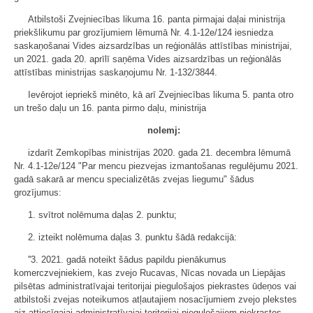
Atbilstoši Zvejniecības likuma 16. panta pirmajai daļai ministrija
priekšlikumu par grozījumiem lēmumā Nr. 4.1-12e/124 iesniedza
saskaņošanai Vides aizsardzības un reģionālās attīstības ministrijai,
un 2021. gada 20. aprīlī saņēma Vides aizsardzības un reģionālās
attīstības ministrijas saskaņojumu Nr. 1-132/3844.
Ievērojot iepriekš minēto, kā arī Zvejniecības likuma 5. panta otro
un trešo daļu un 16. panta pirmo daļu, ministrija
nolemj:
izdarīt Zemkopības ministrijas 2020. gada 21. decembra lēmumā
Nr. 4.1-12e/124 "Par mencu piezvejas izmantošanas regulējumu 2021.
gadā sakarā ar mencu specializētās zvejas liegumu" šādus
grozījumus:
1. svītrot nolēmuma daļas 2. punktu;
2. izteikt nolēmuma daļas 3. punktu šādā redakcijā:
''3. 2021. gadā noteikt šādus papildu pienākumus
komerczvejniekiem, kas zvejo Rucavas, Nīcas novada un Liepājas
pilsētas administratīvajai teritorijai piegulošajos piekrastes ūdeņos vai
atbilstoši zvejas noteikumos atļautajiem nosacījumiem zvejo plekstes
aiz attiecīgajai administratīvajai teritorijai piegulošajiem piekrastes